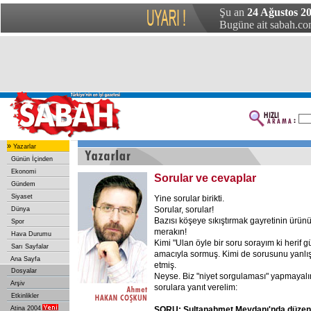
Şu an
24 Ağustos 20
Bugüne ait sabah.com
»
Yazarlar
Günün İçinden
Ekonomi
Sorular ve cevaplar
Gündem
Siyaset
Yine sorular birikti.
Sorular, sorular!
Dünya
Bazısı köşeye sıkıştırmak gayretinin ürünü
Spor
merakın!
Hava Durumu
Kimi "Ulan öyle bir soru sorayım ki herif 
Sarı Sayfalar
amacıyla sormuş. Kimi de sorusunu yanlı
Ana Sayfa
etmiş.
Dosyalar
Neyse. Biz "niyet sorgulaması" yapmayalı
Arşiv
sorulara yanıt verelim:
Etkinlikler
Atina 2004
SORU: Sultanahmet Meydanı'nda düzenl