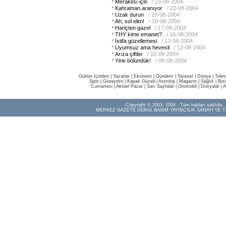
Meraklısı için
/ 23-08-2004
Kahraman aranıyor
/ 22-08-2004
Uzak durun
/ 20-08-2004
Ah, sol elim!
/ 19-08-2004
Hariçten gazel
/ 17-08-2004
THY kime emanet?
/ 16-08-2004
İstifa güzellemesi
/ 13-08-2004
Uyumsuz ama hevesli
/ 12-08-2004
Arıza çiftler
/ 10-08-2004
Yine bölündük!
/ 09-08-2004
Günün İçinden
|
Yazarlar
|
Ekonomi
|
Gündem
|
Siyaset
|
Dünya |
Telev
Spor
|
Günaydın
|
Kapak Güzeli
|
Astroloji
|
Magazin
|
Sağlık
|
Biz
Cumartesi
|
Aktüel Pazar
|
Sarı Sayfalar
|
Otomobil
|
Dosyalar
|
A
Copyright © 2003, 2004 - Tüm hakları saklıdır.
MERKEZ GAZETE DERGİ BASIM YAYINCILIK SANAYİ VE T