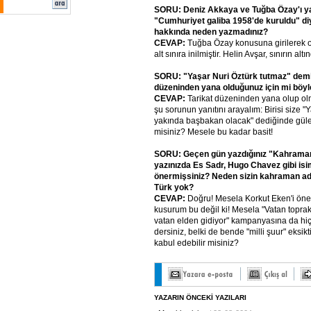
SORU: Deniz Akkaya ve Tuğba Özay'ı ya
"Cumhuriyet galiba 1958'de kuruldu" di
hakkında neden yazmadınız?
CEVAP:
Tuğba Özay konusuna girilerek o
alt sınıra inilmiştir. Helin Avşar, sınırın alt
SORU: "Yaşar Nuri Öztürk tutmaz" demiş
düzeninden yana olduğunuz için mi bö
CEVAP:
Tarikat düzeninden yana olup olm
şu sorunun yanıtını arayalım: Birisi size "
yakında başbakan olacak" dediğinde güle
misiniz? Mesele bu kadar basit!
SORU: Geçen gün yazdığınız "Kahraman 
yazınızda Es Sadr, Hugo Chavez gibi isi
önermişsiniz? Neden sizin kahraman ada
Türk yok?
CEVAP:
Doğru! Mesela Korkut Eken'i öner
kusurum bu değil ki! Mesela "Vatan toprakl
vatan elden gidiyor" kampanyasına da h
dersiniz, belki de bende "milli şuur" eksik
kabul edebilir misiniz?
YAZARIN ÖNCEKİ YAZILARI