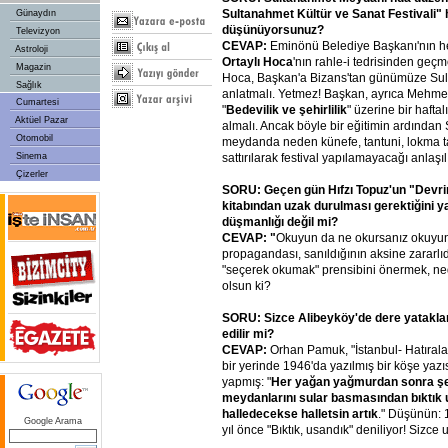
Sultanahmet Kültür ve Sanat Festivali"
Günaydın
düşünüyorsunuz?
Televizyon
CEVAP:
Eminönü Belediye Başkanı'nın 
Astroloji
Ortaylı Hoca
'nın rahle-i tedrisinden geçme
Magazin
Hoca, Başkan'a Bizans'tan günümüze Sul
Sağlık
anlatmalı. Yetmez! Başkan, ayrıca Mehme
Cumartesi
"
Bedevilik ve şehirlilik
" üzerine bir haftalı
Aktüel Pazar
almalı. Ancak böyle bir eğitimin ardından 
Otomobil
meydanda neden künefe, tantuni, lokma tatl
Sinema
sattırılarak festival yapılamayacağı anlaşılı
Çizerler
SORU: Geçen gün Hıfzı Topuz'un "Devrim 
kitabından uzak durulması gerektiğini yaz
düşmanlığı değil mi?
CEVAP: "
Okuyun da ne okursanız okuyu
propagandası, sanıldığının aksine zararlı
"seçerek okumak" prensibini önermek, ne
olsun ki?
SORU: Sizce Alibeyköy'de dere yataklar
edilir mi?
CEVAP:
Orhan Pamuk, "İstanbul- Hatıralar
bir yerinde 1946'da yazılmış bir köşe yazıs
yapmış: "
Her yağan yağmurdan sonra şe
meydanlarını sular basmasından bıktık u
halledecekse halletsin artık
." Düşünün: 
Google Arama
yıl önce "Bıktık, usandık" deniliyor! Sizce