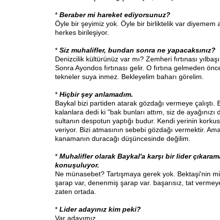
*
Beraber mi hareket ediyorsunuz?
Öyle bir şeyimiz yok. Öyle bir birliktelik var diyemem
herkes birileşiyor.
*
Siz muhalifler, bundan sonra ne yapacaksınız?
Denizcilik kültürünüz var mı? Zemheri fırtınası yılbaş
Sonra Ayondos fırtınası gelir. O fırtına gelmeden ön
tekneler suya inmez. Bekleyelim baharı görelim.
*
Hiçbir şey anlamadım.
Baykal bizi partiden atarak gözdağı vermeye çalıştı. B
kalanlara dedi ki "bak bunları attım, siz de ayağınızı 
sultanın despotun yaptığı budur. Kendi yerinin kork
veriyor. Bizi atmasının sebebi gözdağı vermektir. Ama
kanamanın duracağı düşüncesinde değilim.
*
Muhalifler olarak Baykal'a karşı bir lider çıkaram
konuşuluyor.
Ne münasebet? Tartışmaya gerek yok. Bektaşi'nin m
şarap var, denenmiş şarap var. başarısız, tat verme
zaten ortada.
*
Lider adayınız kim peki?
Var adayımız.