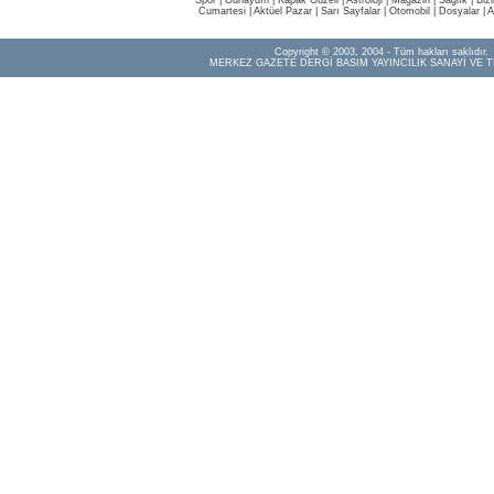
Spor
|
Günaydın
|
Kapak Güzeli
|
Astroloji
|
Magazin
|
Sağlık
|
Biz
Cumartesi
|
Aktüel Pazar
|
Sarı Sayfalar
|
Otomobil
|
Dosyalar
|
A
Copyright © 2003, 2004 - Tüm hakları saklıdır.
MERKEZ GAZETE DERGİ BASIM YAYINCILIK SANAYİ VE T