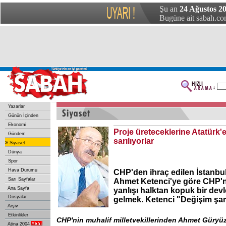
Şu an
24 Ağustos 20
Bugüne ait sabah.com
Yazarlar
Günün İçinden
Ekonomi
Proje üreteceklerine Atatürk'
Gündem
sarılıyorlar
»
Siyaset
Dünya
Spor
Hava Durumu
CHP'den ihraç edilen İstanbul 
Sarı Sayfalar
Ahmet Ketenci'ye göre CHP'
Ana Sayfa
yanlışı halktan kopuk bir devle
Dosyalar
gelmek. Ketenci "Değişim şart
Arşiv
Etkinlikler
CHP'nin muhalif milletvekillerinden Ahmet Güryüz
Atina 2004