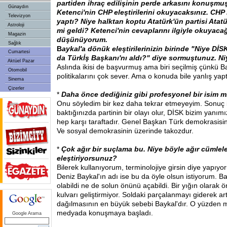
partiden ihraç edilişinin perde arkasını konuşmu
Günaydın
Ketenci'nin CHP eleştirilerini okuyacaksınız. CHP
Televizyon
yaptı? Niye halktan koptu Atatürk'ün partisi Atatü
Astroloji
mi geldi? Ketenci'nin cevaplarını ilgiyle okuyacağ
Magazin
düşünüyorum.
Sağlık
B
aykal'a dönük eleştirilerinizin birinde "Niye Dİ
Cumartesi
da Türkİş Başkanı'nı aldı?" diye sormuştunuz. Ni
Aktüel Pazar
Aslında ikisi de başvurmuş ama biri seçilmiş çünkü 
Otomobil
politikalarını çok sever. Ama o konuda bile yanlış yapt
Sinema
Çizerler
*
Daha önce dediğiniz gibi profesyonel bir isim m
Onu söyledim bir kez daha tekrar etmeyeyim. Sonuç it
baktığınızda partinin bir olayı olur, DİSK bizim yanı
hep karşı taraftadır. Genel Başkan Türk demokrasisi
Ve sosyal demokrasinin üzerinde takozdur.
*
Çok ağır bir suçlama bu. Niye böyle ağır cümlele
eleştiriyorsunuz?
Bilerek kullanıyorum, terminolojiye girsin diye yapıyor
Deniz Baykal'ın adı ise bu da öyle olsun istiyorum. Ba
olabildi ne de solun önünü açabildi. Bir yığın olarak 
kulvarı geliştirmiyor. Soldaki parçalanmayı giderek art
dağılmasının en büyük sebebi Baykal'dır. O yüzden m
medyada konuşmaya başladı.
Google Arama