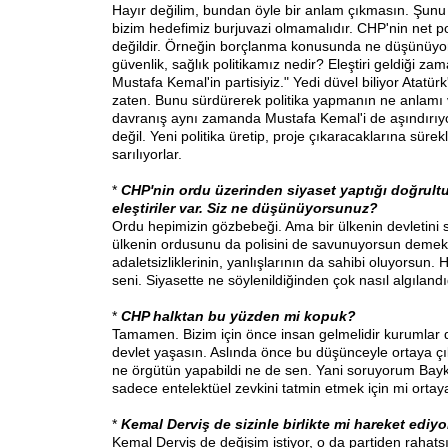
Hayır değilim, bundan öyle bir anlam çıkmasın. Şunu
bizim hedefimiz burjuvazi olmamalıdır. CHP'nin net poli
değildir. Örneğin borçlanma konusunda ne düşünüyo
güvenlik, sağlık politikamız nedir? Eleştiri geldiği z
Mustafa Kemal'in partisiyiz." Yedi düvel biliyor Atatür
zaten. Bunu sürdürerek politika yapmanın ne anlamı 
davranış aynı zamanda Mustafa Kemal'i de aşındırıyo
değil. Yeni politika üretip, proje çıkaracaklarına sürekl
sarılıyorlar.
*
CHP'nin ordu üzerinden siyaset yaptığı doğrult
eleştiriler var. Siz ne düşünüyorsunuz?
Ordu hepimizin gözbebeği. Ama bir ülkenin devletin
ülkenin ordusunu da polisini de savunuyorsun demekt
adaletsizliklerinin, yanlışlarının da sahibi oluyorsun. H
seni. Siyasette ne söylenildiğinden çok nasıl algılandı
*
CHP halktan bu yüzden mi kopuk?
Tamamen. Bizim için önce insan gelmelidir kurumlar de
devlet yaşasın. Aslında önce bu düşünceyle ortaya çı
ne örgütün yapabildi ne de sen. Yani soruyorum Bayk
sadece entelektüel zevkini tatmin etmek için mi ortay
*
Kemal Derviş de sizinle birlikte mi hareket ediyo
Kemal Derviş de değişim istiyor, o da partiden rahatsı