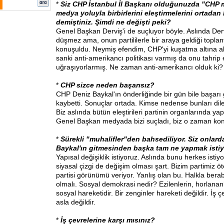
*
Siz CHP İstanbul İl Başkanı olduğunuzda "CHP 
medya yoluyla birbirlerini eleştirmelerini ortadan
demiştiniz. Şimdi ne değişti peki?
Genel Başkan Derviş'i de suçluyor böyle. Aslında De
düşmez ama, onun partililerle bir araya geldiği toplan
konuşuldu. Neymiş efendim, CHP'yi kuşatma altına al
sanki anti-amerikancı politikası varmış da onu tahrip
uğraşıyorlarmış. Ne zaman anti-amerikancı olduk ki?
*
CHP sizce neden başarısız?
CHP Deniz Baykal'ın önderliğinde bir gün bile başar
kaybetti. Sonuçlar ortada. Kimse nedense bunları dile
Biz aslında bütün eleştirileri partinin organlarında ya
Genel Başkan medyada bizi suçladı, biz o zaman kon
*
Sürekli "muhalifler"den bahsediliyor. Siz onlard
Baykal'ın gitmesinden başka tam ne yapmak isti
Yapısal değişiklik istiyoruz. Aslında bunu herkes istiyor
siyasal çizgi de değişim olması şart. Bizim partimiz ö
partisi görünümü veriyor. Yanlış olan bu. Halkla ber
olmalı. Sosyal demokrasi nedir? Ezilenlerin, horlananl
sosyal hareketidir. Bir zenginler hareketi değildir. İş ç
asla değildir.
*
İş çevrelerine karşı mısınız?