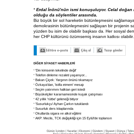
*
Erdal İnönü'nün ismi konuşuluyor. Celal doğan i
olduğu da söylentiler arasında.
Biz büyük bir sol hareketin bütünleşmesini sağlamaya
demokrasinin bütünleşmesini sağlayan bir projenin sa
yüzden bu isim de olabilir başkası da. Her sosyal dem
her CHP kültürünü özümsemiş insanın katkısı olabilir.
DİĞER SİYASET HABERLERİ
'Din kimsenin tekelinde değil'
Telefon dinleme rezaleti yaşanıyor...
Bakan Çiçek: Yargının önünü tıkamayız
Özkaya'dan, 'istifa etmem' mesajı
Seçim yatırımını halktan geri istedi
Büyükelçiler kararnamesinde kuşak çatışması
42 yıllık 'rütbe' geleneği bitiyor
'Susurlukçu' Ayhan Çarkın tutuklandı
Susurluk ders kitaplarında
Okullarda sigara ve alkol eğitimi
AKP: Meclis, TCK değişikliği için 15 Eylül'de toplansın
Günün İçinden
|
Yazarlar
|
Ekonomi
|
Gündem
|
Siyaset
|
Dünya |
Telev