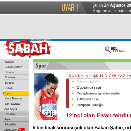
Şu an
24 Ağustos 20
Bugüne ait sabah.com
Yazarlar
Günün İçinden
Ekonomi
Gündem
Tehdit mi Edildi?
Siyaset
Erdoğan da şaştı
Dünya
»
Cevaplanması gereken sorular
Spor
Hava Durumu
1500 bilmecesi
Sarı Sayfalar
Olimpiyat Günlüğü
Ana Sayfa
12'nci olan Elvan tehdit 
Dosyalar
Arşiv
Etkinlikler
5 bin finali sonrası şok olan Bakan Şahin, ü
Atina 2004