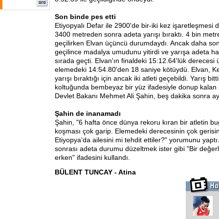
Son binde pes etti
Etiyopyalı Defar ile 2900'de bir-iki kez işaretleşmesi 
3400 metreden sonra adeta yarışı bıraktı. 4 bin metre
geçilirken Elvan üçüncü durumdaydı. Ancak daha so
geçilince madalya umudunu yitirdi ve yarışa adeta havl
sırada geçti. Elvan'ın finaldeki 15:12.64'lük derecesi
elemedeki 14:54.80'den 18 saniye kötüydü. Elvan, K
yarışı bıraktığı için ancak iki atleti geçebildi. Yarış bit
koltuğunda bembeyaz bir yüz ifadesiyle donup kala
Devlet Bakanı Mehmet Ali Şahin, beş dakika sonra ay
Şahin de inanamadı
Şahin, "6 hafta önce dünya rekoru kıran bir atletin b
koşması çok garip. Elemedeki derecesinin çok gerisi
Etiyopya'da ailesini mi tehdit ettiler?" yorumunu yaptı
sonrası adeta durumu düzeltmek ister gibi "Bir değe
erken" ifadesini kullandı.
BÜLENT TUNCAY - Atina