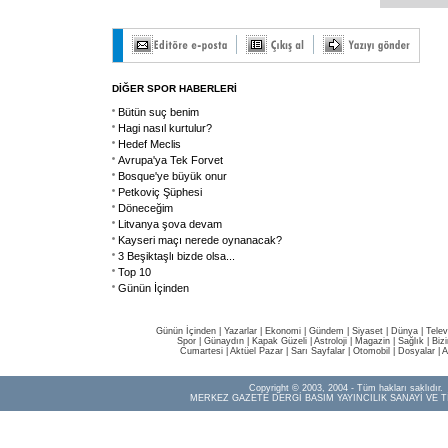
DİĞER SPOR HABERLERİ
Bütün suç benim
Hagi nasıl kurtulur?
Hedef Meclis
Avrupa'ya Tek Forvet
Bosque'ye büyük onur
Petkoviç Şüphesi
Döneceğim
Litvanya şova devam
Kayseri maçı nerede oynanacak?
3 Beşiktaşlı bizde olsa...
Top 10
Günün İçinden
Günün İçinden
|
Yazarlar
|
Ekonomi
|
Gündem
|
Siyaset
|
Dünya |
Telev
Spor
|
Günaydın
|
Kapak Güzeli
|
Astroloji
|
Magazin
|
Sağlık
|
Biz
Cumartesi
|
Aktüel Pazar
|
Sarı Sayfalar
|
Otomobil
|
Dosyalar
|
A
Copyright © 2003, 2004 - Tüm hakları saklıdır.
MERKEZ GAZETE DERGİ BASIM YAYINCILIK SANAYİ VE T