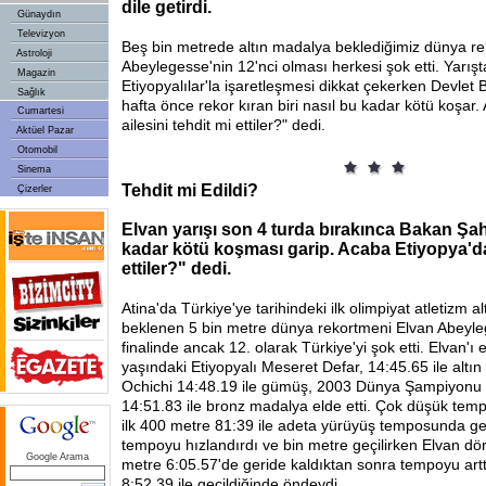
dile getirdi.
Günaydın
Televizyon
Beş bin metrede altın madalya beklediğimiz dünya r
Astroloji
Abeylegesse'nin 12'nci olması herkesi şok etti. Yarışt
Magazin
Etiyopyalılar'la işaretleşmesi dikkat çekerken Devlet 
Sağlık
hafta önce rekor kıran biri nasıl bu kadar kötü koşar
Cumartesi
ailesini tehdit mi ettiler?" dedi.
Aktüel Pazar
Otomobil
Sinema
Tehdit mi Edildi?
Çizerler
Elvan yarışı son 4 turda bırakınca Bakan Şa
kadar kötü koşması garip. Acaba Etiyopya'da 
ettiler?" dedi.
Atina'da Türkiye'ye tarihindeki ilk olimpiyat atletizm al
beklenen 5 bin metre dünya rekortmeni Elvan Abeyl
finalinde ancak 12. olarak Türkiye'yi şok etti. Elvan'
yaşındaki Etiyopyalı Meseret Defar, 14:45.65 ile altın
Ochichi 14:48.19 ile gümüş, 2003 Dünya Şampiyonu 
14:51.83 ile bronz madalya elde etti. Çok düşük tem
ilk 400 metre 81:39 ile adeta yürüyüş temposunda geçil
tempoyu hızlandırdı ve bin metre geçilirken Elvan dö
Google Arama
metre 6:05.57'de geride kaldıktan sonra tempoyu artt
8:52.39 ile geçildiğinde öndeydi.