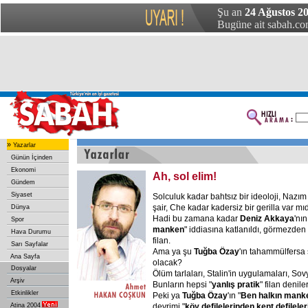
Şu an
24 Ağustos 20
Bugüne ait sabah.com
»
Yazarlar
Günün İçinden
Ekonomi
Ah, sol elim!
Gündem
Siyaset
Solculuk kadar bahtsız bir ideoloji, Nazım 
şair, Che kadar kadersiz bir gerilla var mı
Dünya
Hadi bu zamana kadar
Deniz Akkaya
'nı
Spor
manken
" iddiasına katlanıldı, görmezden 
Hava Durumu
filan.
Sarı Sayfalar
Ama ya şu
Tuğba Özay
'ın tahammülfersa 
Ana Sayfa
olacak?
Dosyalar
Ölüm tarlaları, Stalin'in uygulamaları, Sov
Arşiv
Bunların hepsi "
yanlış pratik
" filan denile
Etkinlikler
Peki ya
Tuğba Özay
'ın "
Ben halkın mank
Atina 2004
devrimi "
köy defilelerinden kent defileler