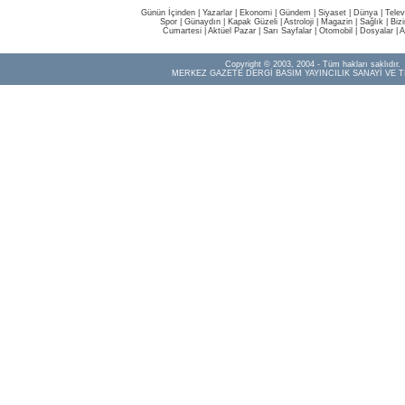
Günün İçinden
|
Yazarlar
|
Ekonomi
|
Gündem
|
Siyaset
|
Dünya |
Telev
Spor
|
Günaydın
|
Kapak Güzeli
|
Astroloji
|
Magazin
|
Sağlık
|
Biz
Cumartesi
|
Aktüel Pazar
|
Sarı Sayfalar
|
Otomobil
|
Dosyalar
|
A
Copyright © 2003, 2004 - Tüm hakları saklıdır.
MERKEZ GAZETE DERGİ BASIM YAYINCILIK SANAYİ VE T