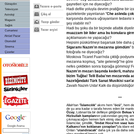
gayretleri için ne diyeceğiz?
Günaydın
Hadi defile yoluyla devrim pratiğine bir iza
Televizyon
gazetelerde yayınlanan "
Che aslında çok 
Astroloji
karşısında dumura uğrayanların tedavisi i
Magazin
şey olabilir mi?
Sağlık
Hadi bu şoku da bir biçimde atlattık diyeli
Cumartesi
muazzam bir lider ama bu konulara gir
Aktüel Pazar
açıklamasını ne yapacağız?
Otomobil
Hepsini püskürtmeyi başarsak bile daha 
Sinema
Sigaramı Nazım'ın mezarına gömdüm
" 
fotoğrafa ne diyeceğiz?
Çizerler
Moskova Ticaret Fuarı'nda çıktığı podyum
mezarına koşmuş, "aile geleneği"ne göre s
nefes çektikten sonra toprağa gömmüş! Fo
Nazım'ın mezarı başında kederli, mahzun
bizim Tuğba! Telli Baba'nın mezarında 
hazırlığındaki Türk Sanat Musikisi san'a
Zavallı Nazım Usta! Kalk da düşürüldüğün 
***
Allah'tan "
İslamcılık
" akımı hem "
öcü
", hem de
de şu ana kadar o tarafa heves eden bir man
Özay
, Lübnan'da bir defileye gittiğinde
Bekaa V
Hizbullah kampları
nın yakınından geçmiş a
çıkmayacağını hemen fark etmiş olacak ki, ola
İslamcılar, şimdilik, "
İmdat Hoca'nın vaaz kase
Google Arama
Kalkancı'nın koklanan çorapları"
yla idare e
Onları "
utandıracak
" daha şık ya da daha seks
olayı maalesef henüz yok.