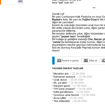
Ama "
sol
" öyle mi?
***
Zavallı sol!
Bir yanı Cumhuriyet Halk Partisi'ne ve onun 
Baykal
'a feda. Bir yanı da
Tuğba Özay
'a! Biri
diğeri bir yanından!
İkisinin de solculuğu mesnetten uzak kuru bir i
Biri defile yoluyla devrimden yana, diğeri partiy
parantezine kilitlemiş.
Biri tesettür defilesine çıkar, diğeri türbanlıdan 
güçleri
"yaşam tarzı
" fanatikliğidir.
Biri kulağa iyi geldiğine inandığı
Che, Nazım
gi
"
camia
"da farklılaşacak kadar kurnaz, diğeri 
duyarlılığının ötesine geçmeyi riskli bulacak k
İkisi de oturmuş Konyaaltı Plajı'nda konser dinl
oluyor!
YAZARIN ÖNCEKİ YAZILARI
Meraklısı için
/ 23-08-2004
Kahraman aranıyor
/ 22-08-2004
Uzak durun
/ 20-08-2004
Ah, sol elim!
/ 19-08-2004
Hariçten gazel
/ 17-08-2004
THY kime emanet?
/ 16-08-2004
İstifa güzellemesi
/ 13-08-2004
Uyumsuz ama hevesli
/ 12-08-2004
Arıza çiftler
/ 10-08-2004
Yine bölündük!
/ 09-08-2004