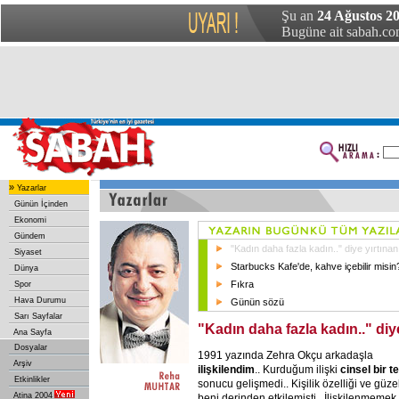
Şu an
24 Ağustos 20
Bugüne ait sabah.com
»
Yazarlar
Günün İçinden
Ekonomi
Gündem
"Kadın daha fazla kadın.." diye yırtınan
Siyaset
Starbucks Kafe'de, kahve içebilir misin?
Dünya
Fıkra
Spor
Hava Durumu
Günün sözü
Sarı Sayfalar
"Kadın daha fazla kadın.." diye
Ana Sayfa
Dosyalar
1991 yazında Zehra Okçu arkadaşla
Arşiv
ilişkilendim
.. Kurduğum ilişki
cinsel bir t
Etkinlikler
sonucu gelişmedi.. Kişilik özelliği ve güzel
Atina 2004
beni derinden etkilemişti.. İlişkilenmemek 