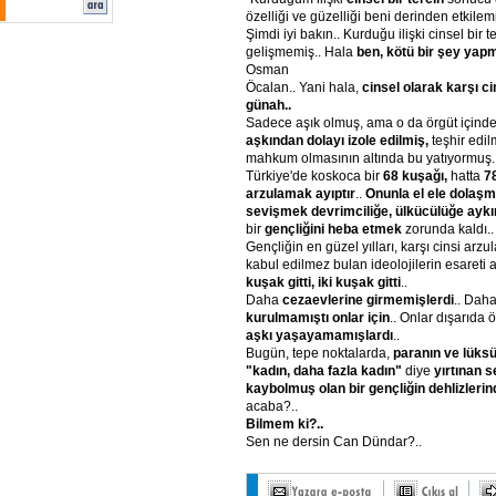
özelliği ve güzelliği beni derinden etkilemiş
Şimdi iyi bakın.. Kurduğu ilişki cinsel bir 
gelişmemiş.. Hala
ben, kötü bir şey ya
Osman
Öcalan.. Yani hala,
cinsel olarak karşı c
günah..
Sadece aşık olmuş, ama o da örgüt içinde
aşkından dolayı izole edilmiş,
teşhir edil
mahkum olmasının altında bu yatıyormuş.
Türkiye'de koskoca bir
68 kuşağı,
hatta
7
arzulamak ayıptır
..
Onunla el ele dolaş
sevişmek devrimciliğe, ülkücülüğe aykır
bir
gençliğini heba etmek
zorunda kaldı..
Gençliğin en güzel yılları, karşı cinsi ar
kabul edilmez bulan ideolojilerin esareti alt
kuşak gitti, iki kuşak gitti
..
Daha
cezaevlerine girmemişlerdi
.. Dah
kurulmamıştı onlar için
.. Onlar dışarıda
aşkı yaşayamamışlardı
..
Bugün, tepe noktalarda,
paranın ve lüks
"kadın, daha fazla kadın"
diye
yırtınan s
kaybolmuş olan bir gençliğin dehlizlerind
acaba?..
Bilmem ki?..
Sen ne dersin Can Dündar?..