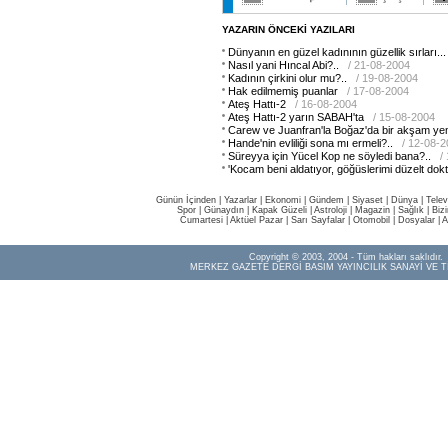
YAZARIN ÖNCEKİ YAZILARI
Dünyanın en güzel kadınının güzellik sırları...
Nasıl yani Hıncal Abi?..
/ 21-08-2004
Kadının çirkini olur mu?..
/ 19-08-2004
Hak edilmemiş puanlar
/ 17-08-2004
Ateş Hattı-2
/ 16-08-2004
Ateş Hattı-2 yarın SABAH'ta
/ 15-08-2004
Carew ve Juanfran'la Boğaz'da bir akşam ye
Hande'nin evliliği sona mı ermeli?..
/ 12-08-
Süreyya için Yücel Kop ne söyledi bana?..
/
'Kocam beni aldatıyor, göğüslerimi düzelt dokto
Günün İçinden
|
Yazarlar
|
Ekonomi
|
Gündem
|
Siyaset
|
Dünya |
Telev
Spor
|
Günaydın
|
Kapak Güzeli
|
Astroloji
|
Magazin
|
Sağlık
|
Biz
Cumartesi
|
Aktüel Pazar
|
Sarı Sayfalar
|
Otomobil
|
Dosyalar
|
A
Copyright © 2003, 2004 - Tüm hakları saklıdır.
MERKEZ GAZETE DERGİ BASIM YAYINCILIK SANAYİ VE T