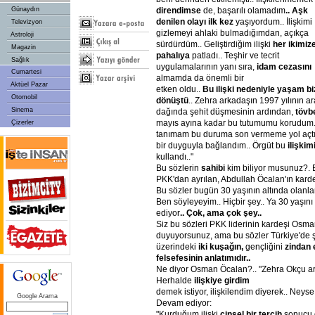
direndimse
de, başarılı olamadım
.. Aşk
Günaydın
denilen olayı ilk kez
yaşıyordum.. İlişkimi
Televizyon
gizlemeyi ahlaki bulmadığımdan, açıkça
Astroloji
sürdürdüm.. Geliştirdiğim ilişki
her ikimiz
Magazin
pahalıya
patladı.. Teşhir ve tecrit
Sağlık
uygulamalarının yanı sıra,
idam cezasını
Cumartesi
almamda da önemli bir
Aktüel Pazar
etken oldu..
Bu ilişki nedeniyle yaşam bi
Otomobil
dönüştü
.. Zehra arkadaşın 1997 yılının a
Sinema
dağında şehit düşmesinin ardından,
tövb
mayıs ayına kadar bu tutumumu korudum.
Çizerler
tanımam bu duruma son vermeme yol açtı
bir duyguyla bağlandım.. Örgüt bu
ilişkim
kullandı.."
Bu sözlerin
sahibi
kim biliyor musunuz?. B
PKK'dan ayrılan, Abdullah Öcalan'ın kar
Bu sözler bugün 30 yaşının altında olanlar
Ben söyleyeyim.. Hiçbir şey.. Ya 30 yaşını
ediyor
.. Çok, ama çok şey..
Siz bu sözleri PKK liderinin kardeşi Osm
duyuyorsunuz, ama bu sözler Türkiye'de 
üzerindeki
iki kuşağın,
gençliğini
zindan
felsefesinin anlatımıdır..
Ne diyor Osman Öcalan?.. "Zehra Okçu ark
Herhalde
ilişkiye girdim
demek istiyor, ilişkilendim diyerek.. Neys
Google Arama
Devam ediyor:
"Kurduğum ilişki
cinsel bir tercih
sonucu g