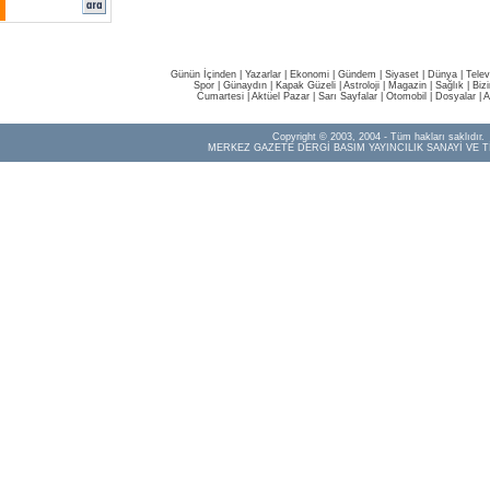
Günün İçinden
|
Yazarlar
|
Ekonomi
|
Gündem
|
Siyaset
|
Dünya |
Telev
Spor
|
Günaydın
|
Kapak Güzeli
|
Astroloji
|
Magazin
|
Sağlık
|
Biz
Cumartesi
|
Aktüel Pazar
|
Sarı Sayfalar
|
Otomobil
|
Dosyalar
|
A
Copyright © 2003, 2004 - Tüm hakları saklıdır.
MERKEZ GAZETE DERGİ BASIM YAYINCILIK SANAYİ VE T