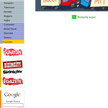
Günaydın
Televizyon
Astroloji
Magazin
Sağlık
Cumartesi
Aktüel Pazar
Otomobil
Sinema
»
Çizerler
Google Arama