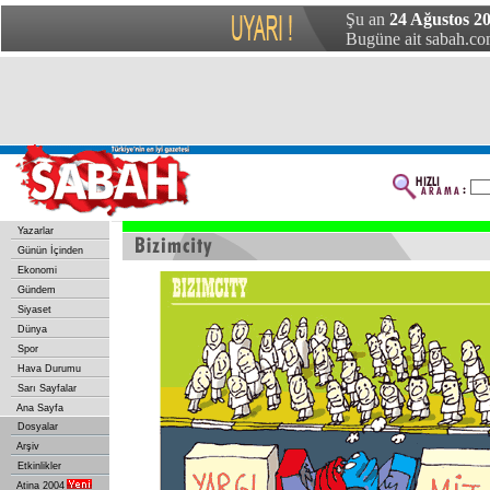
Şu an
24 Ağustos 20
Bugüne ait sabah.com
Yazarlar
Günün İçinden
Ekonomi
Gündem
Siyaset
Dünya
Spor
Hava Durumu
Sarı Sayfalar
Ana Sayfa
Dosyalar
Arşiv
Etkinlikler
Atina 2004