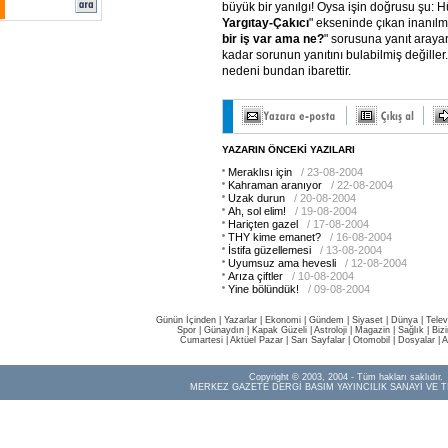
büyük bir yanılgı! Oysa işin doğrusu şu: H
Yargıtay-Çakıcı
" ekseninde çıkan inanılm
bir iş var ama ne?
" sorusuna yanıt arayar
kadar sorunun yanıtını bulabilmiş değille
nedeni bundan ibarettir.
YAZARIN ÖNCEKİ YAZILARI
Meraklısı için
/ 23-08-2004
Kahraman aranıyor
/ 22-08-2004
Uzak durun
/ 20-08-2004
Ah, sol elim!
/ 19-08-2004
Hariçten gazel
/ 17-08-2004
THY kime emanet?
/ 16-08-2004
İstifa güzellemesi
/ 13-08-2004
Uyumsuz ama hevesli
/ 12-08-2004
Arıza çiftler
/ 10-08-2004
Yine bölündük!
/ 09-08-2004
Günün İçinden
|
Yazarlar
|
Ekonomi
|
Gündem
|
Siyaset
|
Dünya |
Telev
Spor
|
Günaydın
|
Kapak Güzeli
|
Astroloji
|
Magazin
|
Sağlık
|
Biz
Cumartesi
|
Aktüel Pazar
|
Sarı Sayfalar
|
Otomobil
|
Dosyalar
|
A
Copyright © 2003, 2004 - Tüm hakları saklıdır.
MERKEZ GAZETE DERGİ BASIM YAYINCILIK SANAYİ VE T