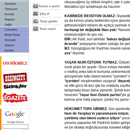
okuyacağınız üç iddialı öngörü, işte o ça
Günaydın
Meraklısı için anlatmaya da hazırım:
Televizyon
Astroloji
KABİNEDE REVİZYON OLMAZ:
Siyasett
Magazin
ya da kırmızı plaka beklentisi içine giren
gitmeyeceğini bilsem de açıkça yazmak 
Sağlık
herhangi bir değişiklik filan yok!
"Nereden
Cumartesi
söyleyeceğim iki şey var.
Aktüel Pazar
BİR:
AK Parti, son tahlilde "
bakan değişti
Otomobil
ikrarıdır
" anlayışının hakim olduğu bir gel
Sinema
İKİ:
Görüştüğüm AK Parti'nin önemli isimle
Çizerler
şey
" diyorlar.
YAŞAR NURİ ÖZTÜRK TUTMAZ:
Öztürk'
özeti şöyle bir şeydir: Önce evliya menkıb
o müthiş zeka tabi ki bununla yetinemezdi.
görüşleriyle tuttu İslami kesimi "içeriden
"
içeriden
" eleştirmekten vazgeçti "
dışarı
ve etki gücü ilk kez işte bu noktada zayıfl
tartışmada biraz daha yıprandı. Şimdi kurs
hevesini "
Yaşar Nuri Öztürk partisi
"yle g
kalırsa yine hata yapıyor, çünkü hiç şansı 
HÜKÜMET TOPA GİRMEZ:
Son günlerde
hem de Yargıtay'ın yıpranmasını istiyor
çekilmiş olan biteni sadece izliyor
" yor
yorumu yapanlar AK Parti'nin bütün geli
Google Arama
ve bir strateji doğrultusunda hareket ettiğ