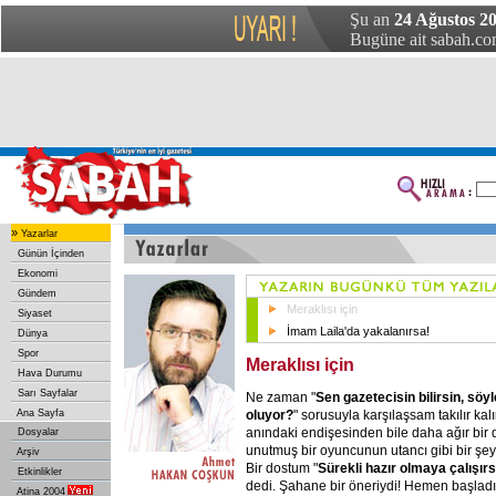
Şu an
24 Ağustos 20
Bugüne ait sabah.com
»
Yazarlar
Günün İçinden
Ekonomi
Gündem
Meraklısı için
Siyaset
İmam Laila'da yakalanırsa!
Dünya
Spor
Meraklısı için
Hava Durumu
Sarı Sayfalar
Ne zaman "
Sen gazetecisin bilirsin, söy
oluyor?
" sorusuyla karşılaşsam takılır kal
Ana Sayfa
anındaki endişesinden bile daha ağır bi
Dosyalar
unutmuş bir oyuncunun utancı gibi bir şey
Arşiv
Bir dostum "
Sürekli hazır olmaya çalışır
Etkinlikler
dedi. Şahane bir öneriydi! Hemen başlad
Atina 2004