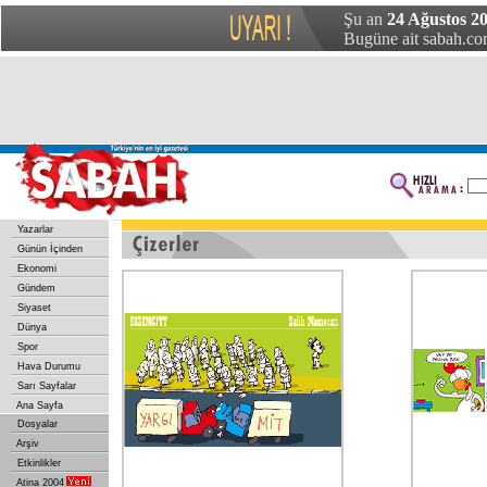
Şu an
24 Ağustos 20
Bugüne ait sabah.com
Yazarlar
Günün İçinden
Ekonomi
Gündem
Siyaset
Dünya
Spor
Hava Durumu
Sarı Sayfalar
Ana Sayfa
Dosyalar
Arşiv
Etkinlikler
Atina 2004