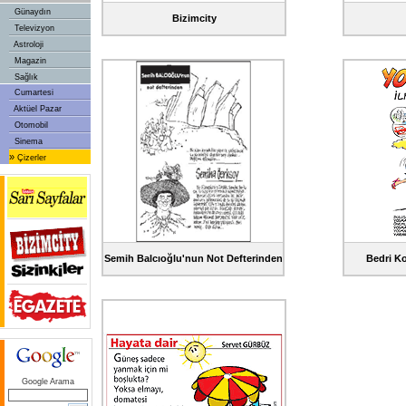
Günaydın
Bizimcity
Televizyon
Astroloji
Magazin
Sağlık
Cumartesi
Aktüel Pazar
Otomobil
Sinema
»
Çizerler
Semih Balcıoğlu'nun Not Defterinden
Bedri Ko
Google Arama