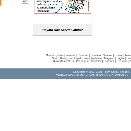
Hayata Dair Servet Gürbüz
Günün İçinden
|
Yazarlar
|
Ekonomi
|
Gündem
|
Siyaset
|
Dünya |
Tele
Spor
|
Günaydın
|
Kapak Güzeli
|
Astroloji
|
Magazin
|
Sağlık
|
Biz
Cumartesi
|
Aktüel Pazar
|
Sarı Sayfalar
|
Otomobil
|
Dosyalar
|
A
Copyright © 2003, 2004 - Tüm hakları saklıdır.
MERKEZ GAZETE DERGİ BASIM YAYINCILIK SANAYİ VE T