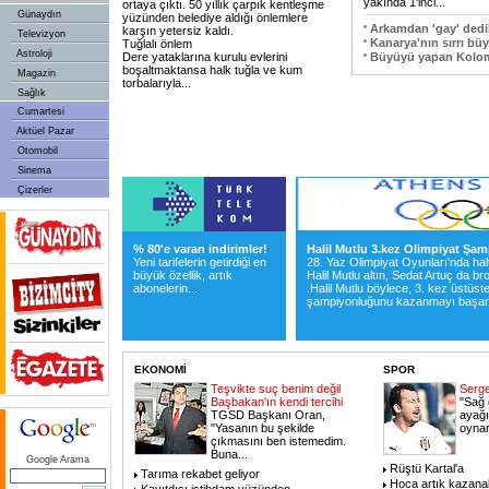
yakında 1'inci
...
ortaya çıktı. 50 yıllık çarpık kentleşme
Günaydın
yüzünden belediye aldığı önlemlere
Arkamdan 'gay' dedi
karşın yetersiz kaldı.
Televizyon
Kanarya'nın sırrı bü
Tuğlalı önlem
Astroloji
Dere yataklarına kurulu evlerini
Büyüyü yapan Kolom
boşaltmaktansa halk tuğla ve kum
Magazin
torbalarıyla
...
Sağlık
Cumartesi
Aktüel Pazar
Otomobil
Sinema
Çizerler
% 80'e varan indirimler!
Halil Mutlu 3.kez Olimpiyat Şa
Yeni tarifelerin getirdiği en
28. Yaz Olimpiyat Oyunları'nda hal
büyük özellik, artık
Halil Mutlu altın, Sedat Artuç da 
abonelerin
...
.Halil Mutlu böylece, 3. kez üstüste
şampiyonluğunu kazanmayı başard
EKONOMİ
SPOR
Teşvikte suç benim değil
Serge
Başbakan'ın kendi tercihi
"Sağ
TGSD Başkanı Oran,
ayağı
"Yasanın bu şekilde
oynar
çıkmasını ben istemedim.
Buna
...
Google Arama
Rüştü Kartal'a
Tarıma rekabet geliyor
Hoca artık kazana