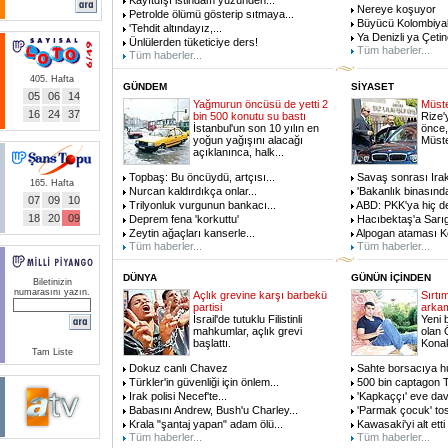
Kayıtdışı istihdam yüzünden
...
Nereye koşuyor
Petrolde ölümü gösterip sıtmaya
...
Büyücü Kolombiyalı
'Tehdit altındayız,
...
Ya Denizli ya Çetin
Ünlülerden tüketiciye ders!
Tüm haberler...
Tüm haberler...
405. Hafta
GÜNDEM
SİYASET
05
06
14
Yağmurun öncüsü de yetti 2
Müsteş
16
24
37
bin 500 konutu su bastı
Rize'
İstanbul'un son 10 yılın en
önce,
yoğun yağışını alacağı
Müste
açıklanınca, halk
...
Topbaş: Bu öncüydü, artçısı
...
Savaş sonrası Irak'
165. Hafta
Nurcan kaldırdıkça onlar
...
'Bakanlık binasınd
07
09
10
Trilyonluk vurgunun bankacı
...
ABD: PKK'ya hiç d
18
20
09
Deprem fena 'korkuttu'
Hacıbektaş'a Sarıg
Zeytin ağaçları kanserle
...
Alpogan ataması Kö
Tüm haberler...
Tüm haberler...
DÜNYA
GÜNÜN İÇİNDEN
Biletinizin
numarasını yazın.
Açlık grevine karşı barbekü
Sırtı
partisi
arkam
İsrail'de tutuklu Filistinli
Yeni 
mahkumlar, açlık grevi
olan 
başlattı.
Konak
Tam Liste
Dokuz canlı Chavez
Sahte borsacıya hu
Türkler'in güvenliği için önlem
...
500 bin captagon T
Irak polisi Necef'te
...
'Kapkaççı' eve dave
Babasını Andrew, Bush'u Charley
...
'Parmak çocuk' to
Krala "şantaj yapan" adam ölü
...
Kawasaki'yi alt etti
Tüm haberler...
Tüm haberler...