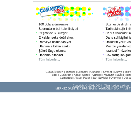
100 dolara üniversite
Sizin evde dırdır 
Sporcuların bol kalorili diyeti
Tarihteki trajik inti
Çeşme'de 68 rüzgarı
GS'li futbolcular 
Erkekler seks değil skor
...
Dans stili kişiliğini
Roma'ya dolma taşıyor
Ünlülerin yolu Cih
Utanma sıkılma azaldı
Mucize yaratan oz
Şükrü Şuşu olunca
İstanbul "müze ke
Haftanın Kitapları
Çok tartışılan şa
Tüm haberler...
Tüm haberler...
Günün İçinden
|
Yazarlar
|
Ekonomi
|
Gündem
|
Siyaset
|
Dünya |
Telev
Spor
|
Günaydın
|
Kapak Güzeli
|
Astroloji
|
Magazin
|
Sağlık
|
Biz
Cumartesi
|
Aktüel Pazar
|
Sarı Sayfalar
|
Otomobil
|
Dosya
Copyright © 2003, 2004 - Tüm hakları saklıdır.
MERKEZ GAZETE DERGİ BASIM YAYINCILIK SANAYİ VE T