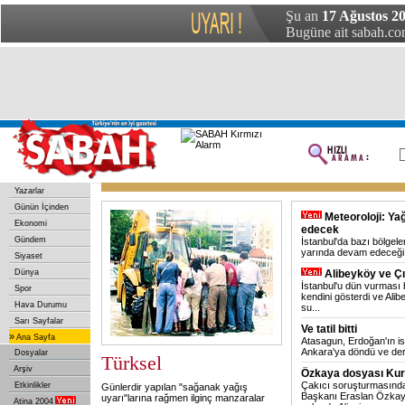
Şu an
17 Ağustos 20
Bugüne ait sabah.com
Yazarlar
Günün İçinden
Meteoroloji: Ya
Ekonomi
edecek
Gündem
İstanbul'da bazı bölgele
yarında devam edeceği bi
Siyaset
Dünya
Alibeyköy ve Çır
İstanbul'u dün vurması
Spor
kendini gösterdi ve Ali
Hava Durumu
su
...
Sarı Sayfalar
Ve tatil bitti
»
Ana Sayfa
Atasagun, Erdoğan'ın iste
Ankara'ya döndü ve derin k
Dosyalar
Türksel
Arşiv
Özkaya dosyası Kuru
Çakıcı soruşturmasında
Etkinlikler
Günlerdir yapılan "sağanak yağış
Başkanı Eraslan Özkay
uyarı"larına rağmen ilginç manzaralar
Atina 2004