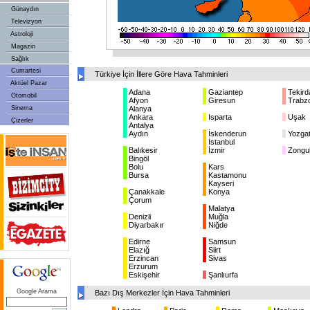
Günaydın
Televizyon
Astroloji
Magazin
Sağlık
Cumartesi
Türkiye İçin İllere Göre Hava Tahminleri
Aktüel Pazar
Adana
Gaziantep
Tekird
Otomobil
Afyon
Giresun
Trabz
Sinema
Alanya
Ankara
Isparta
Uşak
Çizerler
Antalya
Aydın
İskenderun
Yozga
İstanbul
Balıkesir
İzmir
Zongu
Bingöl
Bolu
Kars
Bursa
Kastamonu
Kayseri
Çanakkale
Konya
Çorum
Malatya
Denizli
Muğla
Diyarbakır
Niğde
Edirne
Samsun
Elazığ
Siirt
Erzincan
Sivas
Erzurum
Eskişehir
Şanlıurfa
Google Arama
Bazı Dış Merkezler İçin Hava Tahminleri