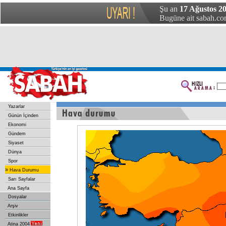
Şu an
17 Ağustos 20
Bugüne ait sabah.com
Yazarlar
Günün İçinden
Ekonomi
Gündem
Siyaset
Dünya
Spor
»
Hava Durumu
Sarı Sayfalar
Ana Sayfa
Dosyalar
Arşiv
Etkinlikler
Atina 2004