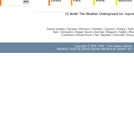
Londra
Paris
Roma
Moskova
(!) Veriler The Weather Underground Inc. kaynak
Günün İçinden
|
Yazarlar
|
Ekonomi
|
Gündem
|
Siyaset
|
Dünya |
Telev
Spor
|
Günaydın
|
Kapak Güzeli
|
Astroloji
|
Magazin
|
Sağlık
|
Biz
Cumartesi
|
Aktüel Pazar
|
Sarı Sayfalar
|
Otomobil
|
Dosya
Copyright © 2003, 2004 - Tüm hakları saklıdır.
MERKEZ GAZETE DERGİ BASIM YAYINCILIK SANAYİ VE T