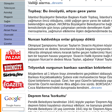
Valiliği alarma
...devamı
Günaydın
Televizyon
Topbaş: Bu öncüydü, artçısı gece yarısı
Astroloji
İstanbul Büyükşehir Belediye Başkanı Kadir Topbaş, İstanbul
Magazin
yağmurun öncü olduğunu, ciddi yağışın gece yarısı ile sabah 
Sağlık
beklendiğini açıkladı. AKOM'da Büyükşehir Belediyesi'ne bağlı
Cumartesi
temsilcileriyle gün boyu çalışmaları yerinde denetleyen Kadir
Aktüel Pazar
mensuplarına, yağmurun etkilerine ilişkin değerlendirmede bu
Otomobil
Nurcan kaldırdıkça onlar gözyaşı döktü
Sinema
Çizerler
Olimpiyat Şampiyonu Nurcan Taylan'ın Sivas'ın Alçıören köy
babaannesi ve dedesi, torunlarının büyük başarısı karşısında 
Atina'da olimpiyat rekoru kırarak tarihe geçen haltercimiz Nu
tam bir bayram havası yaşanıyor. Sivas'ın Hafik ilçesine bağlı
yaşayan Nurcan'ın dedesi Musa Taylan, ağabeyi Yüksel Tayla
Trilyonluk vurgunun bankacı sanıkları birbirlerini
Müşterilere ait 1 trilyon lirayı zimmetlerini geçirdikleri iddiasıy
Bankası Küçükbakkalköy Şubesi eski muhasebecisi Neşe Öze
Gürel birbirlerini suçladı. Özel, her şeyi Gürel'in talimatıyla yap
Gürel'de Özel'in kendisine iftira attığını öne sürdü. BORSADA Y
Ceza Mahkemesi'ndeki duruşmada kendisini
...devamı
Deprem fena 'korkuttu'
Pendik Belediyesi tarafından 1641 kişiyle yapılan 'Deprem Algı
deprem fobisi hayatımızı olumsuz etkiliyor; ne banyoya girebil
Google Arama
Pendik Belediyesi 18 yaş üzerinde 1641 kişi ile 'Deprem Algısı 