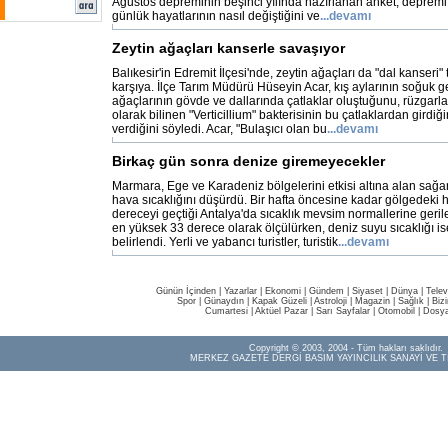
Ağustos depreminin beşinci yılında hazırlanan anket, deprem
günlük hayatlarının nasıl değiştiğini ve
...devamı
Zeytin ağaçları kanserle savaşıyor
Balıkesir'in Edremit İlçesi'nde, zeytin ağaçları da "dal kanseri" 
karşıya. İlçe Tarım Müdürü Hüseyin Acar, kış aylarının soğuk 
ağaçlarının gövde ve dallarında çatlaklar oluştuğunu, rüzgarla
olarak bilinen "Verticillium" bakterisinin bu çatlaklardan girdiğ
verdiğini söyledi. Acar, "Bulaşıcı olan bu
...devamı
Birkaç gün sonra denize giremeyecekler
Marmara, Ege ve Karadeniz bölgelerini etkisi altına alan sağa
hava sıcaklığını düşürdü. Bir hafta öncesine kadar gölgedeki h
dereceyi geçtiği Antalya'da sıcaklık mevsim normallerine geril
en yüksek 33 derece olarak ölçülürken, deniz suyu sıcaklığı i
belirlendi. Yerli ve yabancı turistler, turistik
...devamı
Günün İçinden
|
Yazarlar
|
Ekonomi
|
Gündem
|
Siyaset
|
Dünya |
Telev
Spor
|
Günaydın
|
Kapak Güzeli
|
Astroloji
|
Magazin
|
Sağlık
|
Biz
Cumartesi
|
Aktüel Pazar
|
Sarı Sayfalar
|
Otomobil
|
Dosya
Copyright © 2003, 2004 - Tüm hakları saklıdır.
MERKEZ GAZETE DERGİ BASIM YAYINCILIK SANAYİ VE T