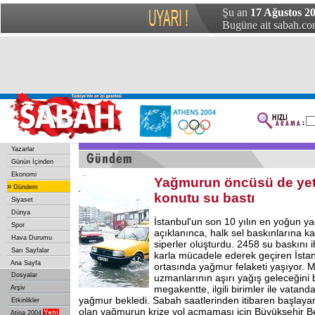
Şu an
17 Ağustos 20
Bugüne ait sabah.com
Yazarlar
Günün İçinden
Ekonomi
Yağmurun öncüsü de yett
»
Gündem
konutu su bastı
Siyaset
Dünya
İstanbul'un son 10 yılın en yoğun ya
Spor
açıklanınca, halk sel baskınlarına ka
Hava Durumu
siperler oluşturdu. 2458 su baskını ih
Sarı Sayfalar
karla mücadele ederek geçiren İsta
Ana Sayfa
ortasında yağmur felaketi yaşıyor. M
Dosyalar
uzmanlarının aşırı yağış geleceğini 
megakentte, ilgili birimler ile vatan
Arşiv
yağmur bekledi. Sabah saatlerinden itibaren başlayan 
Etkinlikler
olan yağmurun krize yol açmaması için Büyükşehir Bel
Atina 2004