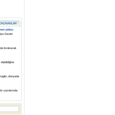
 OKUNANLAR
eni yıldızı
iye Devlet
ında bırakacak
olabildiğine
Braglio, dünyada
dır yazılarında