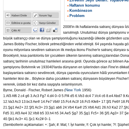
Zirvenin Seyir Defteri: Topalov-A
Haftanın konumu
Kombinezon
Problem
2008'in ilk haftalarında satranç dünyası İz
sarsılmıştı. Unutulmaz dünya şampiyonu v
büyük satranççı olan ve dünya şampiyonluğunu kazandığı ülkede gözlerden uzak
James Bobby Fischer, böbrek yetmezliğinden vefat etmişti. 64 yaşında hayata gö
oyunu milyonlara sevdiren satrancın ilk medya ikonu Fischer'e satranç dünyası s
Brooklynli, kısa pantolonlu bir çocukken ülkenin tanınmış satranççılarından Donal
satranç tarihinin unutulmaz hamleleri arasına girdi. Oyunda görece az bilinen A
şampiyonu Botvinnik ve 193040'larda dünyanın en iyilerinden olan Fine'ın dikk
başlayanlara satrancı sevdirecek, dünya çapında oyuncuların hâlâ yorumlarken t
hamleler ikisi de... Böylece daha çocukken satranç dünyasını büyüleyen Fischer'
vererek, üstadı bir kez daha saygıyla selamlıyorum.
New York
Byrne, Donald - Fischer, Robert James (
1956)
1.Af3 Af6 2.c4 g6 3.Ac3 Fg7 4.d4 0–0 5.Ff4 d5 6.Vb3 dc4 7.Vc4 c6 8.e4 Abd7 9.
12.Va3 Ac3 13.bc3 Ae4! 14.Fe7 Vb6! 15.Fc4 Ac3! 16.Fc5 Kfe8+ 17.Şf1 Fe6!! 18.
21.Şg1 Ae2+ 22.Şf1 Ac3+ 23.Şg1 ab6 24.Vb4 Ka4! 25.Vb6 Ad1 26.h3 Ka2 27.Şh
Fd5 31.Af3 Ae4 32.Vb8 b5 33.h4 h5 34.Ae5 Şg7 35.Şg1 Fc5+ 36.Şf1 Ag3+ 37.Ş
40.Şb1 Ac3+ 41.Şc1 Kc2# 0–1
(Sembollerin açıklamaları: +: Şah; #: Mat; !: İyi hamle; !!: Çok iyi hamle; ?!: Şüphel