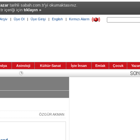
Pazar
tarihli sabah.com.tr'yi okumaktasınız.
r içeriği için
tıklayın »
Arşiv
|
Üye Ol
|
Üye Girişi
|
English
|
Kırmızı Alarm
edya
Astroloji
Kültür-Sanat
İşte İnsan
Emlak
Çocuk
Yazar
ÖZGÜR AKMAN