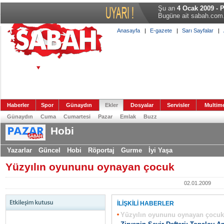
4 Ocak 2009, Pazar
Şu an
4 Ocak 2009 - 
Bugüne ait sabah.com.t
Anasayfa
|
E-gazete
|
Sarı Sayfalar
|
Haberler
Spor
Günaydın
Ekler
Dosyalar
Servisler
Multim
Günaydın
Cuma
Cumartesi
Pazar
Emlak
Buzz
Hobi
Yazarlar
Güncel
Hobi
Röportaj
Gurme
İyi Yaşa
Yüzyılın oyununu oynayan çocuk
02.01.2009
İLİŞKİLİ HABERLER
Yüzyılın oyununu oynayan çocuk