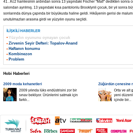
41...Kc2 hamlesinin ardından sonra 13 yaşındaki Fischer "Mat!" dedikten sonra cek
salondan ayrılmış. 13 yaşındaki kısa pantolonlu Brooklynli çocuk, bir yıl sonra bü
sonlarında dünya çapında bir büyükusta haline geldi. Hikâyenin gerisi de malum..
unutulmazları arasına girdi ve yüzyılın oyunu seçildi.
İLİŞKİLİ HABERLER
Yüzyılın oyununu oynayan çocuk
Zirvenin Seyir Defteri: Topalov-Anand
Haftanın konumu
Kombinezon
Problem
Hobi Haberleri
2009 moda kehanetleri
Züğürdün çenesine r
2009 yılında lüks endüstrisini zor bir
Orta ve alt 
sınav bekliyor. Ürünlerini satmak için
yeni düzenl
farklı...
içinde bir...