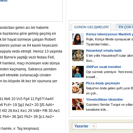
nand
GÜNÜN GELİŞMELERİ
EN ÇOK
landa'dan gelen acı bir haberle
e bazılarına göre gelmiş geçmiş en
Kürtçe televizyonun Mardinli y
 bir hayat sürmeye çalışan Robert
Rojin, Kürtçe filmde oynayacak d
Tiyatroları'ndan...
zlerini yuman ve 64 kareli heyecanlı
Hasankeyf ortada kaldı
aygıyla veda etmişti. Henüz 13 yaşında
6 bin yıllık Hasankeyf'i sular alt
d Byrne'e yaptığı vezir fedası Fe6,
Ilısu...
a4 hamlesi, maçı inceleyen eski dünya
2009’un sıcak trendleri
atinden kaçmamış. Satranca yeniden
Oje sürmek yetmiyor. Yeni trend, 
arif etmekte zorlanacağı cinsten
kreatif...
ın bu köşede ilk kez bir oyununa yer
Pizza deyip geçmeyin
İtalya'nın önde gelen şefi Lucio 
en çok...
Kd1 Ab6 10.Vc5 Fg4 11.Fg5?! Aa4!!
Yöneticilikten tiksindim
Fb6 Fc4+ 19.Şg1 Ae2+ 20.Şf1 Ad4+
Gazeteci Serdar Turgut ve yıllar
kendisine kök...
2 Af2 28.Ke1 Ke1 29.Vd8+ Ff8 30.Ae1
e1 Fb4+ 38.Şd1 Fb3+ 39.Şc1 Ae2+
Yazarlar
i hamle, x: Taş kırışması)