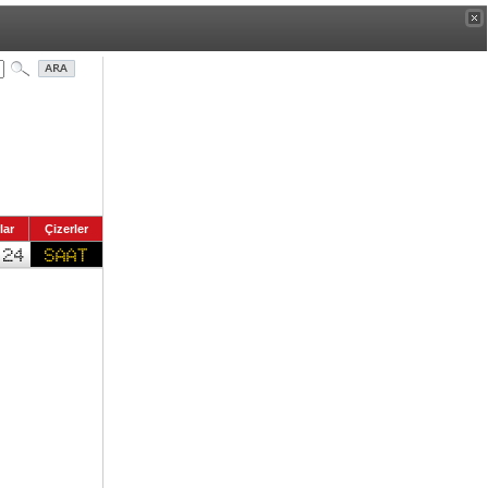
lar
Çizerler