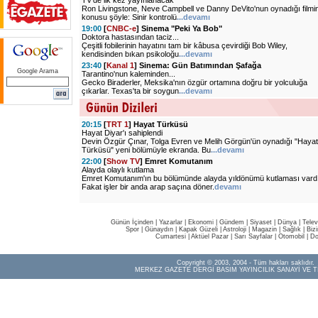
TV'de ilk kez yayınlanacak
Ron Livingstone, Neve Campbell ve Danny DeVito'nun oynadığı filmi
konusu şöyle: Sinir kontrolü
...devamı
19:00
[
CNBC-e
] Sinema "Peki Ya Bob"
Doktora hastasından taciz...
Çeşitli fobilerinin hayatını tam bir kâbusa çevirdiği Bob Wiley,
kendisinden bıkan psikoloğu
...devamı
23:40
[
Kanal 1
] Sinema: Gün Batımından Şafağa
Google Arama
Tarantino'nun kaleminden...
Gecko Biraderler, Meksika'nın özgür ortamına doğru bir yolculuğa
çıkarlar. Texas'ta bir soygun
...devamı
20:15
[
TRT 1
] Hayat Türküsü
Hayat Diyar'ı sahiplendi
Devin Özgür Çınar, Tolga Evren ve Melih Görgün'ün oynadığı "Hayat
Türküsü" yeni bölümüyle ekranda. Bu
...devamı
22:00
[
Show TV
] Emret Komutanım
Alayda olaylı kutlama
Emret Komutanım'ın bu bölümünde alayda yıldönümü kutlaması vardı
Fakat işler bir anda arap saçına döner.
devamı
Günün İçinden
|
Yazarlar
|
Ekonomi
|
Gündem
|
Siyaset
|
Dünya |
Telev
Spor
|
Günaydın
|
Kapak Güzeli
|
Astroloji
|
Magazin
|
Sağlık
|
Biz
Cumartesi
|
Aktüel Pazar
|
Sarı Sayfalar
|
Otomobil
|
Do
Copyright © 2003, 2004 - Tüm hakları saklıdır.
MERKEZ GAZETE DERGİ BASIM YAYINCILIK SANAYİ VE T