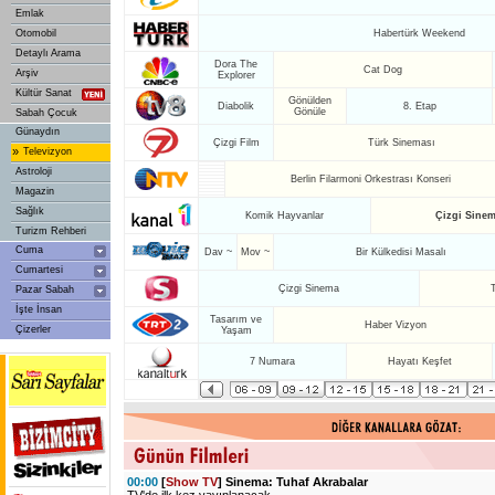
Emlak
Otomobil
Habertürk Weekend
Detaylı Arama
Dora The
Cat Dog
Arşiv
Explorer
Kültür Sanat
Gönülden
Diabolik
8. Etap
Gönüle
Sabah Çocuk
Günaydın
Çizgi Film
Türk Sineması
»
Televizyon
Astroloji
Berlin Filarmoni Orkestrası Konseri
Magazin
Sağlık
Komik Hayvanlar
Çizgi Sine
Turizm Rehberi
Cuma
Dav ~
Mov ~
Bir Külkedisi Masalı
Cumartesi
Çizgi Sinema
T
Pazar Sabah
İşte İnsan
Tasarım ve
Haber Vizyon
Çizerler
Yaşam
7 Numara
Hayatı Keşfet
00:00
[
Show TV
] Sinema: Tuhaf Akrabalar