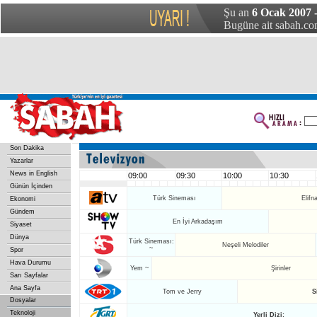
Şu an
6 Ocak 2007 
Bugüne ait sabah.com
Son Dakika
Yazarlar
News in English
09:00
09:30
10:00
10:30
Günün İçinden
Türk Sineması
Elif
Ekonomi
Gündem
En İyi Arkadaşım
Siyaset
Dünya
Türk Sineması:
Neşeli Melodiler
~
Spor
Hava Durumu
Yem ~
Şirinler
Sarı Sayfalar
Ana Sayfa
Tom ve Jerry
S
Dosyalar
Teknoloji
Yerli Dizi: