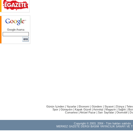
Google Arama
Günün İçinden
|
Yazarlar
|
Ekonomi
|
Gündem
|
Siyaset
|
Dünya |
Telev
Spor
|
Günaydın
|
Kapak Güzeli
|
Astroloji
|
Magazin
|
Sağlık
|
Biz
Cumartesi
|
Aktüel Pazar
|
Sarı Sayfalar
|
Otomobil
|
Do
Copyright © 2003, 2004 - Tüm hakları saklıdır.
MERKEZ GAZETE DERGİ BASIM YAYINCILIK SANAYİ VE T