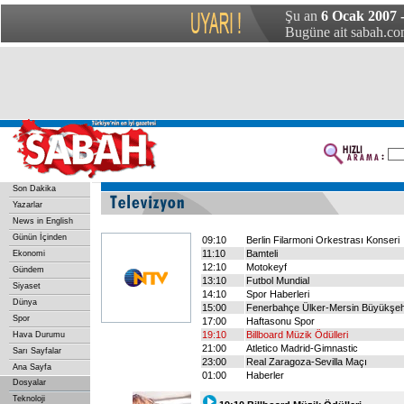
Şu an
6 Ocak 2007 
Bugüne ait sabah.com
Son Dakika
Yazarlar
News in English
Günün İçinden
09:10
Berlin Filarmoni Orkestrası Konseri
11:10
Bamteli
Ekonomi
12:10
Motokeyf
Gündem
13:10
Futbol Mundial
Siyaset
14:10
Spor Haberleri
Dünya
15:00
Fenerbahçe Ülker-Mersin Büyükşehi
Spor
17:00
Haftasonu Spor
19:10
Billboard Müzik Ödülleri
Hava Durumu
21:00
Atletico Madrid-Gimnastic
Sarı Sayfalar
23:00
Real Zaragoza-Sevilla Maçı
Ana Sayfa
01:00
Haberler
Dosyalar
Teknoloji