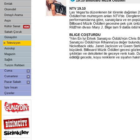
19:10 Billboard Müzik Ödülleri
Emlak
NTV 19.10
Otomobil
Las Vegas'ta düzenlenen bir törenle dağıtılan 
Detaylı Arama
Ödülleri'nin muhteşem anları NTV'de. Dergilerin 
performanslarına göre, sanatçılara ve en popül
Arşiv
Billboard Müzik Ödülleri gecesine pek çok ünlü
Kültür Sanat
R&B'nin divası Mary J. Blige tam 9 dalda ödül 
Sabah Çocuk
BLIGE COŞTURDU
Günaydın
'Yılın En İyi Erkek Sanatçısı Ödülü'nün Chris B
Sanatçısı Ödülü'nün Rihanna'ya değer bulundu
»
Televizyon
Nickelback oldu. Janet Jackson ve Gwen Stefan
Astroloji
büyüledi. Billboard Müzik Ödülleri gecesi gözlere
şıklıkları ve dekolteleri ile geceye renk kattı. 
Magazin
edildiği gecede, koyu renklerin ve siyahın hakim
Sağlık
Turizm Rehberi
Cuma
Cumartesi
Pazar Sabah
İşte İnsan
Çizerler