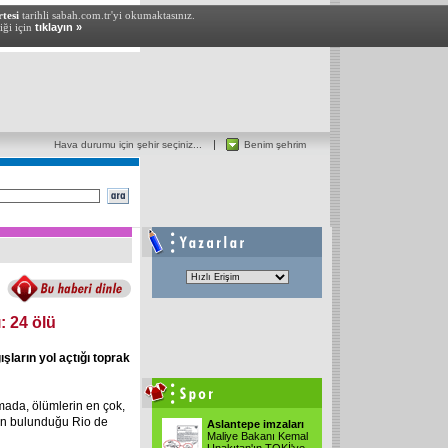
tesi
tarihli sabah.com.tr'yi okumaktasınız.
iği için
tıklayın »
Hava durumu için şehir seçiniz...
Benim şehrim
: 24 ölü
ların yol açtığı toprak
mada, ölümlerin en çok,
rın bulunduğu Rio de
Aslantepe imzaları
Maliye Bakanı Kemal