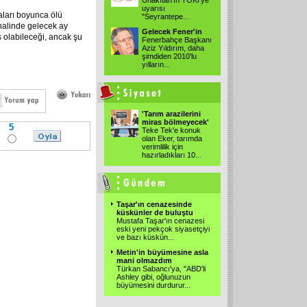
Unakıtan'ın TOKİ'ye
uyarısı
maları boyunca ölü
"Seyrantepe...
 halinde gelecek ay
Gelecek Fener'in
ş olabileceği, ancak şu
Fenerbahçe Başkanı
Aziz Yıldırım, daha
şimdiden 2010'lu
yılların...
'Tarım arazilerini
miras bölmeyecek'
5
Teke Tek'e konuk
olan Eker, tarımda
verimlilik için
hazırladıkları 10...
Taşar'ın cenazesinde
küskünler de buluştu
Mustafa Taşar'ın cenazesi
eski yeni pekçok siyasetçiyi
ve bazı küskün...
Metin'in büyümesine asla
mani olmazdım
Türkan Sabancı'ya, "ABD'li
Ashley gibi, oğlunuzun
büyümesini durdurur...