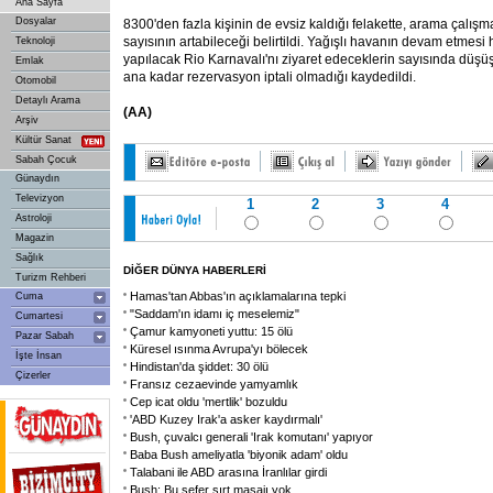
Ana Sayfa
Dosyalar
8300'den fazla kişinin de evsiz kaldığı felakette, arama çalış
sayısının artabileceği belirtildi. Yağışlı havanın devam etmesi
Teknoloji
yapılacak Rio Karnavalı'nı ziyaret edeceklerin sayısında düşü
Emlak
ana kadar rezervasyon iptali olmadığı kaydedildi.
Otomobil
Detaylı Arama
(AA)
Arşiv
Kültür Sanat
Sabah Çocuk
Günaydın
Televizyon
1
2
3
4
Astroloji
Magazin
Sağlık
DİĞER DÜNYA HABERLERİ
Turizm Rehberi
Hamas'tan Abbas'ın açıklamalarına tepki
Cuma
"Saddam'ın idamı iç meselemiz"
Cumartesi
Çamur kamyoneti yuttu: 15 ölü
Pazar Sabah
Küresel ısınma Avrupa'yı bölecek
İşte İnsan
Hindistan'da şiddet: 30 ölü
Çizerler
Fransız cezaevinde yamyamlık
Cep icat oldu 'mertlik' bozuldu
'ABD Kuzey Irak'a asker kaydırmalı'
Bush, çuvalcı generali 'Irak komutanı' yapıyor
Baba Bush ameliyatla 'biyonik adam' oldu
Talabani ile ABD arasına İranlılar girdi
Bush: Bu sefer sırt masajı yok