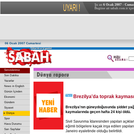
Şu an
6 Ocak 2007 - Cumar
Bugüne ait sabah.com.tr içer
06 Ocak 2007 Cumartesi
Servislerimiz
Son Dakika
Yazarlar
News in English
Günün İçinden
Brezilya'da toprak kayması
Ekonomi
Gündem
Brezilya'nın güneydoğusunda şiddet yağış
Siyaset
kaymalarında geçen hafta 24 kişi öldü.
»
Dünya
Spor
Sivil Savunma İdaresinden yapılan açıkla
Hava Durumu
eğimli bölgelere kaçak inşa edilen yapıla
Sarı Sayfalar
Janeiro eyaletinde olduğu belirtildi.