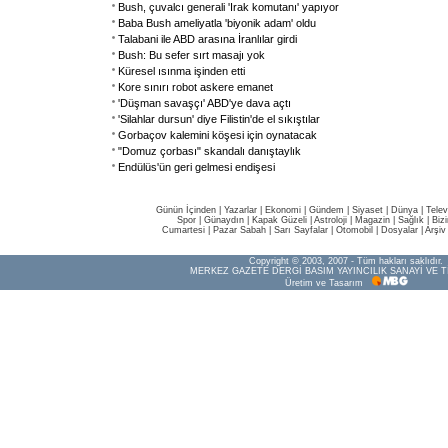
Bush, çuvalcı generali 'Irak komutanı' yapıyor
Baba Bush ameliyatla 'biyonik adam' oldu
Talabani ile ABD arasına İranlılar girdi
Bush: Bu sefer sırt masajı yok
Küresel ısınma işinden etti
Kore sınırı robot askere emanet
'Düşman savaşçı' ABD'ye dava açtı
'Silahlar dursun' diye Filistin'de el sıkıştılar
Gorbaçov kalemini köşesi için oynatacak
"Domuz çorbası" skandalı danıştaylık
Endülüs'ün geri gelmesi endişesi
Günün İçinden
|
Yazarlar
|
Ekonomi
|
Gündem
|
Siyaset
|
Dünya |
Telev
Spor
|
Günaydın
|
Kapak Güzeli
|
Astroloji
|
Magazin
|
Sağlık
|
Biz
Cumartesi
|
Pazar Sabah
|
Sarı Sayfalar
|
Otomobil
|
Dosyalar
|
Arşiv
Copyright © 2003, 2007 - Tüm hakları saklıdır.
MERKEZ GAZETE DERGİ BASIM YAYINCILIK SANAYİ VE T
Üretim ve Tasarım