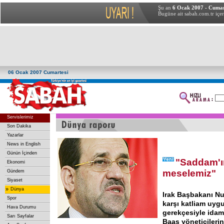
Şu an
6 Ocak 2007 - Cumar
Bugüne ait sabah.com.tr içer
06 Ocak 2007 Cumartesi
Servislerimiz
Son Dakika
Yazarlar
News in English
Günün İçinden
"Saddam'ın
Ekonomi
meselemiz"
Gündem
Siyaset
»
Dünya
Irak Başbakanı Nuri
Spor
karşı katliam uygu
Hava Durumu
gerekçesiyle ida
Sarı Sayfalar
Baas yöneticilerin