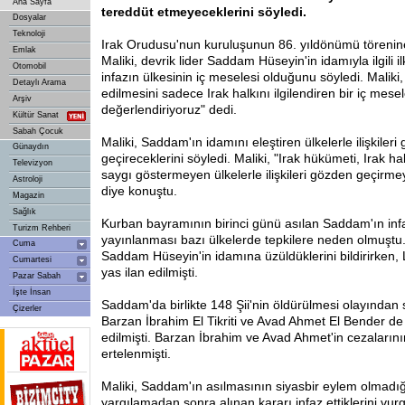
Ana Sayfa
tereddüt etmeyeceklerini söyledi.
Dosyalar
Teknoloji
Irak Orudusu'nun kuruluşunun 86. yıldönümü törenine
Emlak
Maliki, devrik lider Saddam Hüseyin'in idamıyla ilgili 
Otomobil
infazın ülkesinin iç meselesi olduğunu söyledi. Maliki
Detaylı Arama
edilmesini sadece Irak halkını ilgilendiren bir iç mese
Arşiv
değerlendiriyoruz" dedi.
Kültür Sanat
Sabah Çocuk
Maliki, Saddam'ın idamını eleştiren ülkelerle ilişkileri
Günaydın
geçireceklerini söyledi. Maliki, "Irak hükümeti, Irak h
Televizyon
saygı göstermeyen ülkelerle ilişkileri gözden geçirme
Astroloji
diye konuştu.
Magazin
Sağlık
Kurban
bayramının birinci günü asılan Saddam'ın inf
Turizm Rehberi
yayınlanması bazı ülkelerde tepkilere neden olmuştu.
Cuma
Saddam Hüseyin'in idamına üzüldüklerini bildirirken,
Cumartesi
yas ilan edilmişti.
Pazar Sabah
İşte İnsan
Saddam'da birlikte 148 Şii'nin öldürülmesi olayından
Çizerler
Barzan İbrahim El Tikriti ve Avad Ahmet El Bender 
edilmişti. Barzan İbrahim ve Avad Ahmet'in cezalarını
ertelenmişti.
Maliki, Saddam'ın asılmasının siyasbir eylem olmadığı
yargılamadan sonra alınan kararı infaz ettiklerini vur