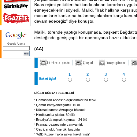
Baas rejimi yetkilileri hakkında alınan kararları uygu
etmeyeceklerini söyledi. Maliki, "Irak halkına karşı suç
masumların kanlarına bulanmış olanlara karşı kanun
devam edeceğiz" diye konuştu.
Maliki, törende yaptığı konuşmada, başkent Bağdat't
desteğinde geniş çaplı bir operasyona hazır oldukların
Google Arama
(AA)
1
2
3
4
DİĞER DÜNYA HABERLERİ
Hamas'tan Abbas'ın açıklamalarına tepki
Çamur kamyoneti yuttu: 15 ölü
Küresel ısınma Avrupa'yı bölecek
Hindistan'da şiddet: 30 ölü
Brezilya'da toprak kayması: 24 ölü
Fransız cezaevinde yamyamlık
Cep icat oldu 'mertlik' bozuldu
'ABD Kuzey Irak'a asker kaydırmalı'