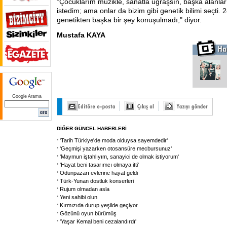
"Çocuklarım müzikle, sanatla uğraşsın, başka alanları
istedim; ama onlar da bizim gibi genetik bilimi seçti. 2
genetikten başka bir şey konuşulmadı," diyor.
Mustafa KAYA
Google Arama
DİĞER GÜNCEL HABERLERİ
'Tarih Türkiye'de moda olduysa sayemdedir'
'Geçmişi yazarken otosansüre mecbursunuz'
'Maymun iştahlıyım, sanayici de olmak istiyorum'
'Hayat beni tasarımcı olmaya itti'
Odunpazarı evlerine hayat geldi
Türk-Yunan dostluk konserleri
Rujum olmadan asla
Yeni sahibi olun
Kırmızıda durup yeşilde geçiyor
Gözünü oyun bürümüş
'Yaşar Kemal beni cezalandırdı'