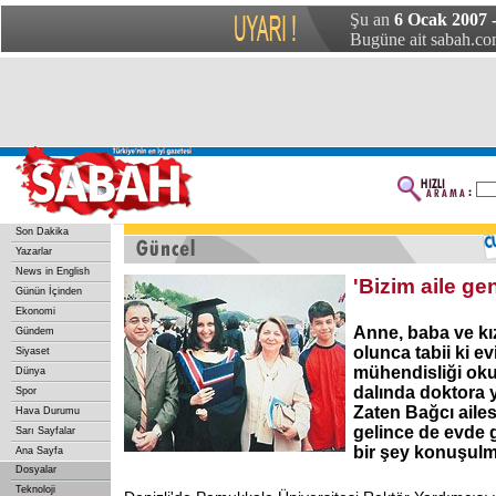
Şu an
6 Ocak 2007 
Bugüne ait sabah.com
Son Dakika
Yazarlar
News in English
'Bizim aile ge
Günün İçinden
Ekonomi
Anne, baba ve kız
Gündem
olunca tabii ki ev
Siyaset
mühendisliği oku
Dünya
dalında doktora 
Spor
Zaten Bağcı ailes
Hava Durumu
gelince de evde 
Sarı Sayfalar
bir şey konuşulm
Ana Sayfa
Dosyalar
Teknoloji