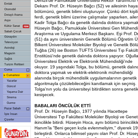
Denizli'de Pamukkale Üniversitesi Rektör Yardımcısı 
Emlak
Dekanı Prof. Dr. Hüseyin Bağcı (52) ve ailesinin hayat
Otomobil
bölümünü, genetik bilimi oluşturuyor. Çünkü dört kişili
Detaylı Arama
ferdi, genetik bilimi üzerine çalışmalar yaparken, aile
Arşiv
Kadir Tolga Bağcı da genetik dalında doktora yapmak i
Kültür Sanat
Hüseyin Bağcı, Pamukkale Üniversitesi Gen Mühendisl
Sabah Çocuk
Araştırma ve Uygulama Merkezi Başkanı. Eşi Prof. D
Günaydın
(51) da aynı üniversitenin Genetik Bölümü Öğretim Üy
Televizyon
Bilkent Üniversitesi Moleküler Biyoloji ve Genetik Bölü
Astroloji
Tuğba (26) ise Boston TUFTS Üniversitesi Tıp Fakülte
Magazin
Enstitüsü'nde genetik dalında doktora yapıyor. Oğulla
Sağlık
Üniversitesi Elektrik ve Elektronik Mühendisliği'nde
Turizm Rehberi
okuyor. 19 yaşındaki Tolga, bu bölümü, genetik dalın
Cuma
doktora yapmak ve elektrik-elektronik mühendisliği
»
Cumartesi
alanında birçok mühendislik uygulamalarının genetik
Yazarlar
algoritmayla çözülebileceğini kanıtlamak için seçmiş.
Güncel
Tolga'nın yolu da üniversiteyi bitirdikten sonra genetik
Yaşama Dair
kesişecek.
Sinema
Gurme
BABALARI ÖNCÜLÜK ETTİ
Pazar Sabah
Prof. Dr. Hüseyin Bağcı, 1977 yılında Hacettepe
İşte İnsan
Üniversitesi Tıp Fakültesi Moleküler Biyoloji ve Gene
Çizerler
ikincilikle bitirdi. Hüseyin Hoca, aynı bölümü birincilik
Hanım'la "Beni geçen kızla evlenmeliyim,'' diyerek 19
birleştirdi. Onlarca bilimsel yayını olan Prof. Dr. Hüse