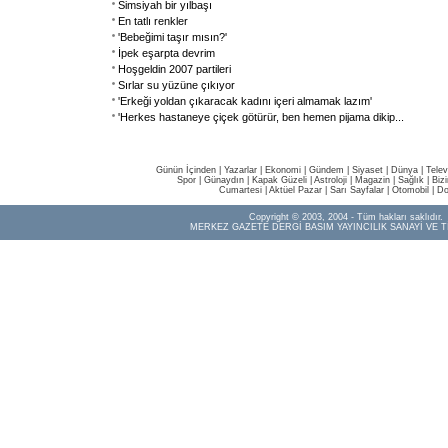
Simsiyah bir yılbaşı
En tatlı renkler
'Bebeğimi taşır mısın?'
İpek eşarpta devrim
Hoşgeldin 2007 partileri
Sırlar su yüzüne çıkıyor
'Erkeği yoldan çıkaracak kadını içeri almamak lazım'
'Herkes hastaneye çiçek götürür, ben hemen pijama dikip
...
Günün İçinden
|
Yazarlar
|
Ekonomi
|
Gündem
|
Siyaset
|
Dünya |
Telev
Spor
|
Günaydın
|
Kapak Güzeli
|
Astroloji
|
Magazin
|
Sağlık
|
Biz
Cumartesi
|
Aktüel Pazar
|
Sarı Sayfalar
|
Otomobil
|
Do
Copyright © 2003, 2004 - Tüm hakları saklıdır.
MERKEZ GAZETE DERGİ BASIM YAYINCILIK SANAYİ VE T