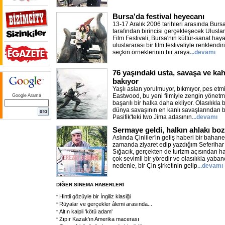
Bursa'da festival heyecanı
13-17 Aralık 2006 tarihleri arasında Bur
tarafından birincisi gerçekleşecek Ulusla
Film Festivali, Bursa'nın kültür-sanat haya
uluslararası bir film festivaliyle renklend
seçkin örneklerinin bir araya
...devamı
76 yaşındaki usta, savaşa ve ka
bakıyor
Yaşlı aslan yorulmuyor, bıkmıyor, pes etmi
Eastwood, bu yeni filmiyle zengin yönetm
Google Arama
başarılı bir halka daha ekliyor. Olasılıkla b
dünya savaşının en kanlı savaşlarından b
Pasifik'teki Iwo Jima adasının
...devamı
Sermaye geldi, halkın ahlakı bo
Aslında Çinliler'in geliş haberi bir bahane
zamanda ziyaret edip yazdığım Seferihar 
Sığacık, gerçekten de turizm açısından h
çok sevimli bir yöredir ve olasılıkla yaba
nedenle, bir Çin şirketinin gelip
...devamı
DİĞER SİNEMA HABERLERİ
Hintli gözüyle bir İngiliz klasiği
Rüyalar ve gerçekler âlemi arasında...
Altın kalpli 'kötü adam'
Zıpır Kazak'ın Amerika macerası