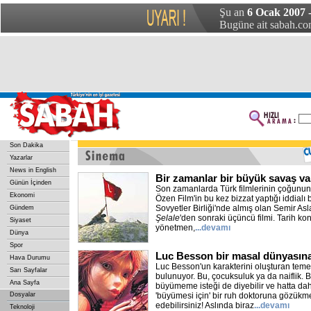
Şu an
6 Ocak 2007 
Bugüne ait sabah.com
Son Dakika
Yazarlar
News in English
Bir zamanlar bir büyük savaş va
Günün İçinden
Son zamanlarda Türk filmlerinin çoğunun 
Ekonomi
Özen Film'in bu kez bizzat yaptığı iddialı b
Sovyetler Birliği'nde almış olan Semir As
Gündem
Şelale
'den sonraki üçüncü filmi. Tarih ko
Siyaset
yönetmen,
...devamı
Dünya
Spor
Luc Besson bir masal dünyasına
Hava Durumu
Luc Besson'un karakterini oluşturan temel 
Sarı Sayfalar
bulunuyor. Bu, çocuksuluk ya da naiflik.
Ana Sayfa
büyümeme isteği de diyebilir ve hatta dah
Dosyalar
'büyümesi için' bir ruh doktoruna gözükme
edebilirsiniz! Aslında biraz
...devamı
Teknoloji