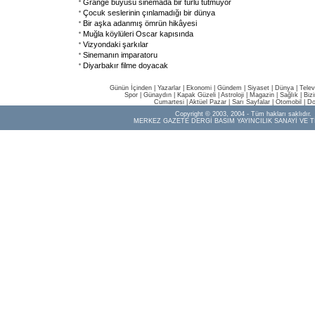
Grangé büyüsü sinemada bir türlü tutmuyor
Çocuk seslerinin çınlamadığı bir dünya
Bir aşka adanmış ömrün hikâyesi
Muğla köylüleri Oscar kapısında
Vizyondaki şarkılar
Sinemanın imparatoru
Diyarbakır filme doyacak
Günün İçinden
|
Yazarlar
|
Ekonomi
|
Gündem
|
Siyaset
|
Dünya |
Telev
Spor
|
Günaydın
|
Kapak Güzeli
|
Astroloji
|
Magazin
|
Sağlık
|
Biz
Cumartesi
|
Aktüel Pazar
|
Sarı Sayfalar
|
Otomobil
|
Do
Copyright © 2003, 2004 - Tüm hakları saklıdır.
MERKEZ GAZETE DERGİ BASIM YAYINCILIK SANAYİ VE T