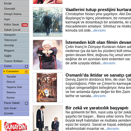
Emlak
Vaatlerini tutup prestijini kurtar
Otomobil
Christopher Nolan yine şaşırtıyor.
Akıl De
Detaylı Arama
Başlangıç
'ın ilginç yönetmeni, bir romand
Arşiv
karmaşık ve dolambaçlı bir anlatımla, iki 
Kültür Sanat
mücadelesini anlatıyor.
Sihirbaz
ve
Hokk
Sabah Çocuk
konuda üst üste
...devamı
Günaydın
Televizyon
İstemeden kült olan filmin deva
Astroloji
Çetin İnanç'ın
Dünyayı Kurtaran Adam
ad
nedense (ya da tam bu yüzden) kült olmuş
Magazin
gelen devam filmi, doğrusu hiç umut verm
Sağlık
değilse de en azından kimi erdemleri var..
Turizm Rehberi
de artık uzayda iddialı
...devamı
Cuma
»
Cumartesi
Osmanlı'da iktidar ve sanatçı ça
Yazarlar
Derviş Zaim'in dördüncü filmi, ilki olan
Ta
Güncel
özgünlüğünü,
Filler ve Çimen
'in karmaşık
Yaşama Dair
yoğun simgeselliğini birleştiriyor. Ama te
ve her anlamda ilgiye değer bir film Zai
Sinema
tarihe ve sanata
...devamı
Gurme
Pazar Sabah
Bir zekâ ve yaratıcılık başyapıtı
İşte İnsan
Ne görkemli bir film, nasıl usta işi bir ze
Çizerler
şaşırtıcı bir başarı... Bana yıllar sonra
Tru
büyük keyfi hatırlatan ve mutlaka yenide
eşsiz bir sürpriz. Sanat ve hayat, edebiyat
etrafımızdaki insanlar ve
...devamı