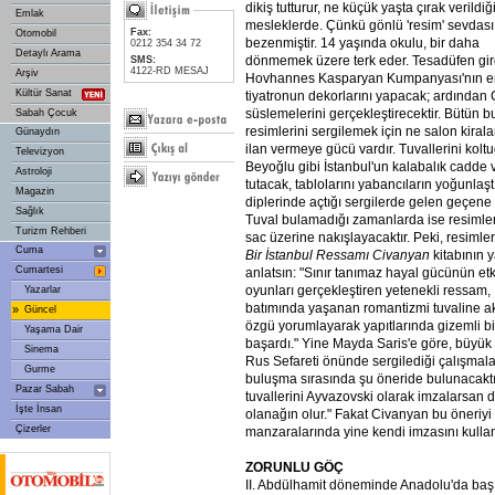
dikiş tutturur, ne küçük yaşta çırak verildiğ
Emlak
mesleklerde. Çünkü gönlü 'resim' sevdası
Fax:
Otomobil
bezenmiştir. 14 yaşında okulu, bir daha
0212 354 34 72
Detaylı Arama
dönmemek üzere terk eder. Tesadüfen gir
SMS:
4122-RD MESAJ
Arşiv
Hovhannes Kasparyan Kumpanyası'nın en
Kültür Sanat
tiyatronun dekorlarını yapacak; ardından 
süslemelerini gerçekleştirecektir. Bütün 
Sabah Çocuk
resimlerini sergilemek için ne salon kira
Günaydın
ilan vermeye gücü vardır. Tuvallerini koltu
Televizyon
Beyoğlu gibi İstanbul'un kalabalık cadde
Astroloji
tutacak, tablolarını yabancıların yoğunlaş
Magazin
diplerinde açtığı sergilerde gelen geçene
Sağlık
Tuval bulamadığı zamanlarda ise resimler
Turizm Rehberi
sac üzerine nakışlayacaktır. Peki, resimler
Cuma
Bir İstanbul Ressamı Civanyan
kitabının 
Cumartesi
anlatsın: "Sınır tanımaz hayal gücünün etkis
oyunları gerçekleştiren yetenekli ressam,
Yazarlar
batımında yaşanan romantizmi tuvaline akt
»
Güncel
özgü yorumlayarak yapıtlarında gizemli bi
Yaşama Dair
başardı." Yine Mayda Saris'e göre, büyük b
Sinema
Rus Sefareti önünde sergilediği çalışmala
Gurme
buluşma sırasında şu öneride bulunacaktı
Pazar Sabah
tuvallerini Ayvazovski olarak imzalarsan
İşte İnsan
olanağın olur." Fakat Civanyan bu öneriy
Çizerler
manzaralarında yine kendi imzasını kullan
ZORUNLU GÖÇ
II. Abdülhamit döneminde Anadolu'da baş