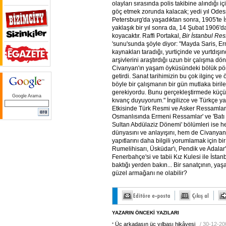
olayları sırasında polis takibine alındığı 
göç etmek zorunda kalacak; yedi yıl Odessa
Petersburg'da yaşadıktan sonra, 1905'te 
yaklaşık bir yıl sonra da, 14 Şubat 1906'd
koyacaktır. Raffi Portakal,
Bir İstanbul R
'sunu'sunda şöyle diyor: "Mayda Saris, E
kaynakları taradığı, yurtiçinde ve yurtdışı
arşivlerini araştırdığı uzun bir çalışma 
Civanyan'ın yaşam öyküsündeki bölük pörç
getirdi. Sanat tarihimizin bu çok ilginç ve
böyle bir çalışmanın bir gün mutlaka birile
gerekiyordu. Bunu gerçekleştirmede küçük
Google Arama
kıvanç duyuyorum." İngilizce ve Türkçe yay
Etkisinde Türk Resmi ve Asker Ressamlar',
Osmanlısında Ermeni Ressamlar' ve 'Batı
Sultan Abdülaziz Dönemi' bölümleri ise 
dünyasını ve anlayışını, hem de Civanyan'
yapıtlarını daha bilgili yorumlamak için bir
Rumelihisarı, Üsküdar'ı, Pendik ve Adalar'
Fenerbahçe'si ve tabii Kız Kulesi ile İstan
baktığı yerden bakın... Bir sanatçının, ya
güzel armağanı ne olabilir?
YAZARIN ÖNCEKİ YAZILARI
Üç arkadaşın üç yılbaşı hikâyesi
/ 30-12-20