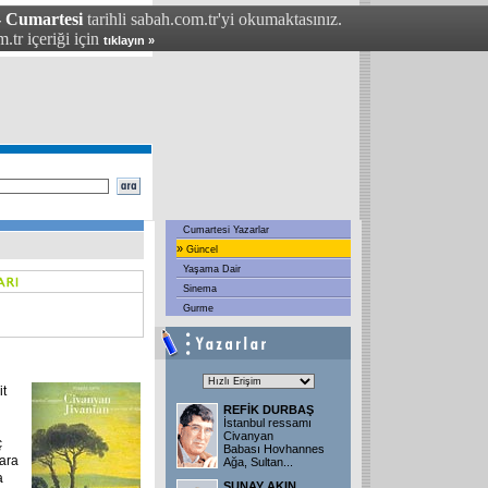
- Cumartesi
tarihli sabah.com.tr'yi okumaktasınız.
.tr içeriği için
tıklayın »
Cumartesi Yazarlar
»
Güncel
Yaşama Dair
Sinema
Gurme
it
REFİK DURBAŞ
İstanbul ressamı
Civanyan
ç
Babası Hovhannes
lara
Ağa, Sultan
...
a
SUNAY AKIN