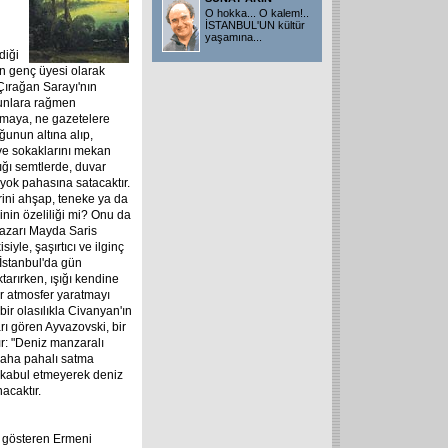
i
O hokka... O kalem!..
İSTANBUL'UN kültür
yaşamına
...
diği
 genç üyesi olarak
Çırağan Sarayı'nın
bunlara rağmen
lamaya, ne gazetelere
ğunun altına alıp,
 ve sokaklarını mekan
tığı semtlerde, duvar
 yok pahasına satacaktır.
ini ahşap, teneke ya da
inin özeliliği mi? Onu da
yazarı Mayda Saris
iyle, şaşırtıcı ve ilginç
 İstanbul'da gün
arırken, ışığı kendine
r atmosfer yaratmayı
ir olasılıkla Civanyan'ın
rı gören Ayvazovski, bir
r: "Deniz manzaralı
 daha pahalı satma
i kabul etmeyerek deniz
acaktır.
 gösteren Ermeni