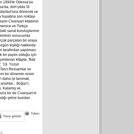
için 1894'te Odessa'ya
'da, dört yılda St.
İstanbul'una dönecek ve
a hayatına son noktayı
essamı Civanyan
kitabının
rmenice ve Türkçe
ndaki sanat kuruluşlarının
döneminin sonucunda
ük parçaları bir araya
 özgün kişiliği hakkında
ri tarafından yapılması
 bir payım olduğu için
ımlanan kitapta, 'Batı
 '19. Yüzyıl
 Tarzı Ressamlar ve
hem bir dönemin resim
ı daha iyi tanımak,
 anahtar... Boğaz'ı,
ı, Kalamış ve
bul'a bir de Civanyan'ın
şadığı şehre bundan
06