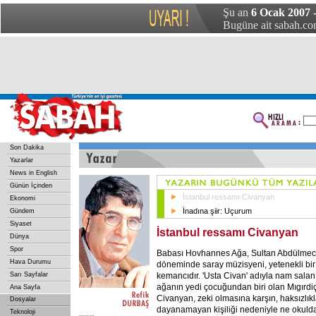
Şu an
6 Ocak 2007 
Bugüne ait sabah.com
Son Dakika
Yazarlar
News in English
Günün İçinden
İstanbul ressamı Civanyan
Ekonomi
İnadına şiir: Uçurum
Gündem
Siyaset
İstanbul ressamı Civanyan
Dünya
Spor
Babası Hovhannes Ağa, Sultan Abdülmec
Hava Durumu
döneminde saray müzisyeni, yetenekli bir
kemancıdır. 'Usta Civan' adıyla nam salan
Sarı Sayfalar
ağanın yedi çocuğundan biri olan Mıgırdi
Ana Sayfa
Civanyan, zeki olmasına karşın, haksızlık
Dosyalar
dayanamayan kişiliği nedeniyle ne okuld
Teknoloji