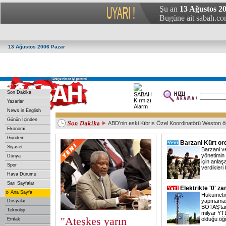
Şu an
13 Ağustos 20
Bugüne ait sabah.com
13 Ağustos 2006 Pazar
Son Dakika
Yazarlar
News in English
Günün İçinden
ABD'nin eski Kıbrıs Özel Koordinatörü Weston ö
Ekonomi
Irak Başbakanı, Japonya İmparatoru ile görüştü
Çin’de küçük uçak düştü: 1 ölü
Mısır'da yeni bir kuş gribi vakası
Başkent'te trafik kazası: 3 yaralı
Gündem
Barzani Kürt o
Siyaset
Barzani ve
yönetimin
Dünya
için anlaş
Spor
verdikleri b
Hava Durumu
Sarı Sayfalar
Elektrikte '0' z
»
Ana Sayfa
Hükümetin
yapmamas
Dosyalar
BOTAŞ'tan
Teknoloji
milyar Y
"Ateşkes yarın
olduğu öğr
Emlak