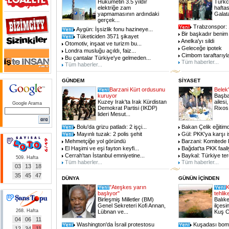
Hükümetin 3.5 yıldır
Turkce
elektriğe zam
hafta
yapmamasının ardındaki
Galata
gerçek...
Trabzonspor: 1
Aygün: İşsizlik fonu hazineye...
Bir başkadır beni
Tüketiciden 3571 şikayet
Anelka'yı sildi
Otomotiv, inşaat ve turizm bu...
Geleceğe ipotek
Londra musluğu açıldı, faiz...
Cimbom taraftarıyla
Bu çantalar Türkiye'ye gelmeden...
Tüm haberler...
Tüm haberler...
GÜNDEM
SİYASET
Barzani Kürt ordusunu
Belek't
kuruyor
Başba
Kuzey Irak'ta Irak Kürdistan
ailesi,
Google Arama
Demokrat Partisi (IKDP)
Rixos
lideri Mesut...
Bolu'da grizu patladı: 2 işçi...
Bakan Çelik eğitimd
Mayınlı tuzak: 2 polis şehit
Gül: PKK'ya karşı işb
Mehmetçiğe yol göründü
Barzani: Komitede 
El Haşimi ve eşi fayton keyfi...
Bağdat'ta PKK faali
Cerrah'tan İstanbul emniyetine...
Baykal: Türkiye terö
509. Hafta
Tüm haberler...
Tüm haberler...
03
13
18
35
45
47
DÜNYA
GÜNÜN İÇİNDEN
"Ateşkes yarın
K
başlıyor"
tehlik
Birleşmiş Milletler (BM)
Balık
Genel Sekreteri Kofi Annan,
ilçes
268. Hafta
Lübnan ve...
Kuş Ce
04
06
11
Washington'da İsrail protestosu
Kuşadası bomb
12
34
11