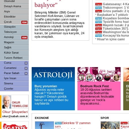
Otomobil
başlıyor"
Galatasaray: 4 Ka
Detaylı Arama
Trabzonspor: 1 V
Grizu patladı: 2 i
Arşiv
Birleşmiş Milletler (BM) Genel
Başbakan'a 7 yıldızlı t
Sekreteri Kofi Annan, Lübnan ve
Etkinlikler
Kuşadası bombac
İsrail'in çatışmaları yarın sona
'İşsizlik fonu haz
Çocuk
erdirecekleri konusunda anlaşmaya
Mayınlı tuzak: 2 p
vardıklarını söyledi. İsrail hükümeti
Günaydın
Tüketiciden 3571
ise Konseyin ateşkes için aldığı
Washington'da İs
Televizyon
kararı, bir çekimser oya karşılık, 24
Kocaçay'da kurum
oyla onayladı.
Astroloji
Hisar'ın içine cami
Magazin
Sağlık
Kültür Sanat
Turizm Rehberi
Cuma
Cumartesi
Pazar Sabah
İşte İnsan
Sinema
Burç yorumları
Bodrum Rock Fest
E
Çizerler
Ağustos ayında neler
18-20 Ağustos tarihleri
Av
olacak? Yükseleniniz
arasında Bodrum'da
fe
hangisi? Detaylı günlük
düzenlenecek festivalde
El
falınız ve aşk rehberi bu
güneşe ve 'rock'a
İs
sayfalarda
doyacaksınız.
okur@sabah.com.tr
EKONOMİ
SPOR
Elektrikte '0' zammın
G
sırrı
Kayse