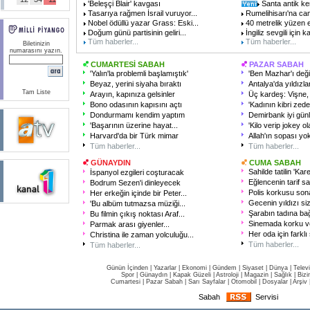
'Beleşçi Blair' kavgası
Santa antik ken
Tasarıya rağmen İsrail vuruyor...
Rumelihisarı'na ca
Nobel ödüllü yazar Grass: Eski...
40 metrelik yüzen e
Doğum günü partisinin geliri...
İngiliz sevgili için 
Tüm haberler...
Tüm haberler...
Biletinizin
numarasını yazın.
CUMARTESİ SABAH
PAZAR SABAH
'Yalın'la problemli başlamıştık'
'Ben Mazhar'ı deği
Beyaz, yerini siyaha bıraktı
Antalya'da yıldızla
Tam Liste
Arayın, kapınıza gelsinler
Üç kardeş: Vişne,
Bono odasının kapısını açtı
'Kadının kibri zed
Dondurmamı kendim yaptım
Demirbank iyi günl
'Başarının üzerine hayat...
'Kilo verip jokey o
Harvard'da bir Türk mimar
Allah'ın sopası yo
Tüm haberler...
Tüm haberler...
GÜNAYDIN
CUMA SABAH
Sahilde tatilin 'Kare
İspanyol ezgileri coşturacak
Eğlencenin tarif s
Bodrum Sezen'i dinleyecek
Polis korkusu son
Her erkeğin içinde bir Peter...
Gecenin yıldızı si
'Bu albüm tutmazsa müziği...
Şarabın tadına ba
Bu filmin çıkış noktası Araf...
Sinemada korku ve
Parmak arası giyenler...
Her oda için farkl
Christina ile zaman yolculuğu...
Tüm haberler...
Tüm haberler...
Günün İçinden
|
Yazarlar
|
Ekonomi
|
Gündem
|
Siyaset
|
Dünya |
Telev
Spor
|
Günaydın
|
Kapak Güzeli
|
Astroloji
|
Magazin
|
Sağlık
|
Bizi
Cumartesi
|
Pazar Sabah
|
Sarı Sayfalar
|
Otomobil
|
Dosyalar
|
Arşiv
Sabah
Servisi