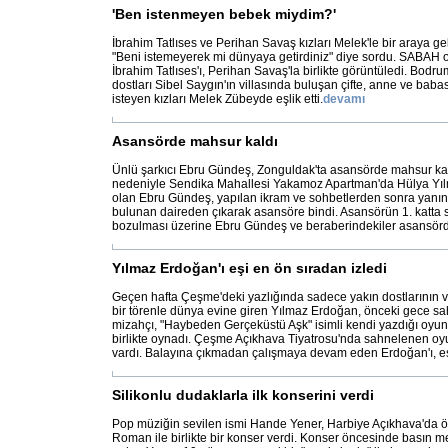
'Ben istenmeyen bebek miydim?'
İbrahim Tatlıses ve Perihan Savaş kızları Melek'le bir araya g
"Beni istemeyerek mi dünyaya getirdiniz" diye sordu. SABAH obj
İbrahim Tatlıses'ı, Perihan Savaş'la birlikte görüntüledi. Bodru
dostları Sibel Saygın'ın villasında buluşan çifte, anne ve baba
isteyen kızları Melek Zübeyde eşlik etti.
devamı
Asansörde mahsur kaldı
Ünlü şarkıcı Ebru Gündeş, Zonguldak'ta asansörde mahsur kal
nedeniyle Sendika Mahallesi Yakamoz Apartman'da Hülya Yıl
olan Ebru Gündeş, yapılan ikram ve sohbetlerden sonra yanındak
bulunan daireden çıkarak asansöre bindi. Asansörün 1. katta s
bozulması üzerine Ebru Gündeş ve beraberindekiler asansör
Yılmaz Erdoğan'ı eşi en ön sıradan izledi
Geçen hafta Çeşme'deki yazlığında sadece yakın dostlarının ve
bir törenle dünya evine giren Yılmaz Erdoğan, önceki gece sah
mizahçı, "Haybeden Gerçeküstü Aşk" isimli kendi yazdığı oyu
birlikte oynadı. Çeşme Açıkhava Tiyatrosu'nda sahnelenen oy
vardı. Balayına çıkmadan çalışmaya devam eden Erdoğan'ı, e
Silikonlu dudaklarla ilk konserini verdi
Pop müziğin sevilen ismi Hande Yener, Harbiye Açıkhava'da 
Roman ile birlikte bir konser verdi. Konser öncesinde basın m