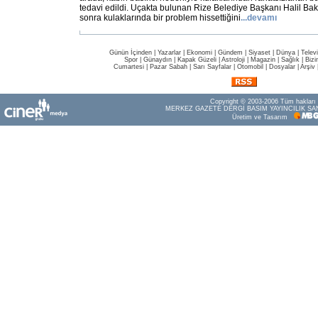
tedavi edildi. Uçakta bulunan Rize Belediye Başkanı Halil Bakı
sonra kulaklarında bir problem hissettiğini
...
devamı
Günün İçinden
|
Yazarlar
|
Ekonomi
|
Gündem
|
Siyaset
|
Dünya |
Telev
Spor
|
Günaydın
|
Kapak Güzeli
|
Astroloji
|
Magazin
|
Sağlık
|
Bizi
Cumartesi
|
Pazar Sabah
|
Sarı Sayfalar
|
Otomobil
|
Dosyalar
|
Arşiv
Copyright © 2003-2006 Tüm hakları s
MERKEZ GAZETE DERGİ BASIM YAYINCILIK SAN
Üretim ve Tasarım