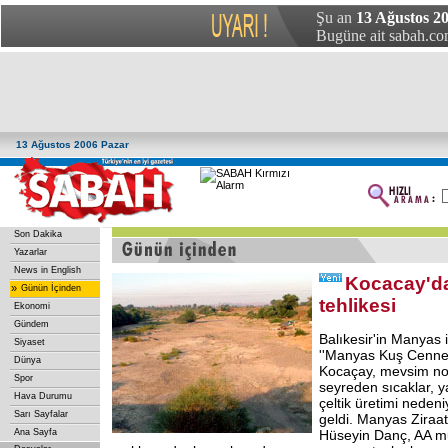
Şu an
13 Ağustos 20
Bugüne ait sabah.com
13 Ağustos 2006 Pazar
Son Dakika
Yazarlar
News in English
Kocacay'd
»
Günün İçinden
tehlikesi
Ekonomi
Gündem
Balıkesir'in Manyas 
Siyaset
''Manyas Kuş Cennet
Dünya
Kocaçay, mevsim nor
Spor
seyreden sıcaklar, 
Hava Durumu
çeltik üretimi neden
Sarı Sayfalar
geldi. Manyas Ziraa
Ana Sayfa
Hüseyin Danç, AA mu