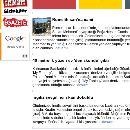
Rumelihisarı'na cami
Rumelihisarı Konserleri'nde, konser platformunu
Sultan Mehmed'in yaptırdığı Boğazkesen Camisi, k
tekrar inşa edilecek. Geleneksel hale gelen İstan
Konserleri'nde sanatçıların çıktığı platformunun bulunduğu yer
Mehmed'in yaptırdığı Boğazkesen Camisi yeniden yapılıyor. Kü
Google Arama
olan caminin
...
devamı
40 metrelik yüzen ev 'denizkondu' çıktı
Kahraman Sadıkoğlu'nun sık sık ünlü isimleri ağırladığı Göcek'
'My Fantasy' adlı lüks deniz aracının, 'denize elverişlilik belgesi
En son Demi Moore'ın misafiri olduğu, armatör Kahraman Sadı
dünya jet sosyetesini ağırladığı "My Fantasy" adlı deniz aracını
gecekondu olduğu anlaşıldı.
devamı
İngiliz sevgili için kan döküldü
Ölüdeniz'de İngiliz sevgilisini başka bir gence kaptıran kuaför
tutuştu. Kuaför, kendisine engel olmak isteyen eski çırağını elek
çırağı V.A. da bayılan genci bıçaklayarak öldürdü. Muğla'nın F
beldesinde sabaha karşı bir kadın turist yüzünden meydana gel
kavgaya dönüştü. Kavgada 1 kişi yaşamını
...
devamı