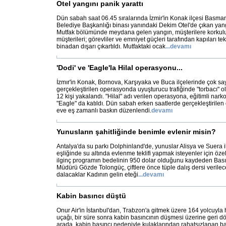
Otel yangını panik yarattı
Dün sabah saat 06.45 sıralarında İzmir'in Konak ilçesi Basm
Belediye Başkanlığı binası yanındaki Dekim Otel'de çıkan yang
Mutfak bölümünde meydana gelen yangın, müşterilere korkulu 
müşterileri; görevliler ve emniyet güçleri tarafından kapıları tek
binadan dışarı çıkartıldı. Mutfaktaki ocak
...
devamı
'Dodi' ve 'Eagle'la Hilal operasyonu...
İzmır'in Konak, Bornova, Karşıyaka ve Buca ilçelerinde çok sayı
gerçekleştirilen operasyonda uyuşturucu trafiğinde "torbacı" ol
12 kişi yakalandı. "Hilal" adı verilen operasyona, eğitimli nark
"Eagle" da katıldı. Dün sabah erken saatlerde gerçekleştirile
eve eş zamanlı baskın düzenlendi.
devamı
Yunusların şahitliğinde benimle evlenir misin?
Antalya'da su parkı Dolphinland'de, yunuslar Alisya ve Suera i
eşliğinde su altında evlenme teklifi yapmak isteyenler için özel
ilginç programın bedelinin 950 dolar olduğunu kaydeden Basın 
Müdürü Gözde Tolongüç, çiftlere önce tüple dalış dersi verilec
dalacaklar Kadının gelin eteği
...
devamı
Kabin basıncı düştü
Onur Air'in İstanbul'dan, Trabzon'a gitmek üzere 164 yolcuyla
uçağı, bir süre sonra kabin basıncının düşmesi üzerine geri dö
arada, kabin basıncı nedeniyle kulaklarından rahatsızlanan bazı