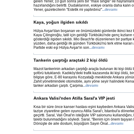
gelen Yener, 10 gün sonra yeni bir "maxi single" ile hayranlar
hazırlandığını belirtti. Dudaklarının, eskiye oranla daha kalın
Yener, gazetecilerin "Estetik mi yaptırdınız"
...
devamı
Kaya, yoğun ilgiden sıkıldı
Hülya Avşar'dan boşanan ve önümüzdeki günlerde ikinci kez
Kaya Çilingiroğlu, tatil için geldiği Türkbükü'nde genç kızları
gösterdiği ilgiden sıkıldı. Mio Beach'te düzenlenen bir partiye k
yüzden, daha geldiği ilk günden Türkbükü'nü terk etme kararı a
Partide eski eşi Hülya Avşar'ın son
...
devamı
Tankerin çarptığı araçtaki 2 kişi öldü
Mazot tankerinin arkadan çarptığı araçta bulunan iki kişi öldü b
şoförü tutuklandı. Kadıköy'deki trafik kazasında iki kişi öldü, bir
bilgiye göre, E-80 karayolu Kozyatağı mevkiinde Ankara yönü
Zahit yönetimindeki otomobile, aynı yöne seyir halindeki Kena
tanker arkadan çarptı. Çarpma
...
devamı
Ankara Valisi'nden Atilla Saral'a VIP jesti
Kısa bir süre önce kanser hastası eşini kaybeden Ankara Vali
taziye ziyaretine gelen oyuncu Atilla Saral'ı, İstanbul'a döne
geçirtti. Saral, Vali Önal'ın isteğiyle VIP salonunu kullandığını,
talebi bulunmadığını söyledi. Saral, "Benim için önem taşıyan b
Dönüşte de aile dostum, büyüğüm Sayın Önal
...
devamı