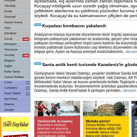
açıklamada, kış aylarında zaman zaman taşkınlara 
Dosyalar
Kocaçay'ınbölgede uzun süredir yağış olmaması, aşırı
Teknoloji
çeltikekim alanlarına su çekilmesi yüzünden kuruma n
Emlak
söyledi. Kocaçay'da su kalmamasının çiftçileri de peri
Otomobil
Detaylı Arama
Kuşadası bombacısı yakalandı
Arşiv
Etkinlikler
Antalya'nın Alanya ilçesinde düzenlenen terör örgütü operasy
kilogram patlayıcıyla yakalanan ve aralarında, geçen yılın ni
Çocuk
patlayan bombayı yerleştiren örgüt üyesi kadının da bulunduğu
Günaydın
bomba patlatmak üzere kullanılan cep telefonu düzenekleri de e
Televizyon
bilgiye göre, Aydın ve Alanya emniyet müdürlüklerinin
...
devam
Astroloji
Magazin
Santa antik kenti turizmde Karadeniz'in gözdes
Sağlık
Kültür Sanat
Gümüşhane Valisi Veysel Dalmaz, projeler üretilirse Santa Anti
Turizm Rehberi
gözde turizm merkezi olabileceğini söyledi. Vali Dalmaz, AK
Milletvekili Sabri Varan ve kurum amirleriyle birlikte Taşköprü
Cuma
incelemelerde bulundu. İncelemelerinin ardından gazeteciler
Cumartesi
Dalmaz, Santa Antik Kenti'ndeki 9 yerleşim yerinden
...
devamı
Pazar Sabah
İşte İnsan
Sinema
Çizerler
Yankesicilik ve kapkaç
Mutlaka görün!
O
Bayanların otobüse
Dünya Anıtlar Fonu'nun
S
binerken ve alışveriş
koruma altına aldığı 100
g
yaparken omuzlarında
maddelik dünya mirası
L
asılı bulunan çanta...
listesi için tıklayınız
y