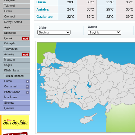
Dosyalar
Bursa
20°C
35°C
21°C
36°C
Teknoloji
Antalya
24°C
33°C
25°C
35°C
Emlak
Gaziantep
22°C
39°C
22°C
39°C
Otomobil
Detaylı Arama
Arşiv
Etkinlikler
Çocuk
Günaydın
Televizyon
Astroloji
Magazin
Sağlık
Kültür Sanat
Turizm Rehberi
Cuma
Cumartesi
Pazar Sabah
İşte İnsan
Sinema
Çizerler