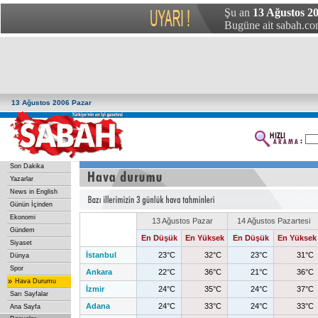
Şu an
13 Ağustos 20
Bugüne ait sabah.com
13 Ağustos 2006 Pazar
Son Dakika
Yazarlar
News in English
Günün İçinden
Ekonomi
13 Ağustos Pazar
14 Ağustos Pazartesi
Gündem
En Düşük
En Yüksek
En Düşük
En Yüksek
Siyaset
İstanbul
23°C
32°C
23°C
31°C
Dünya
Spor
Ankara
22°C
36°C
21°C
36°C
»
Hava Durumu
İzmir
24°C
35°C
24°C
37°C
Sarı Sayfalar
Adana
24°C
33°C
24°C
33°C
Ana Sayfa