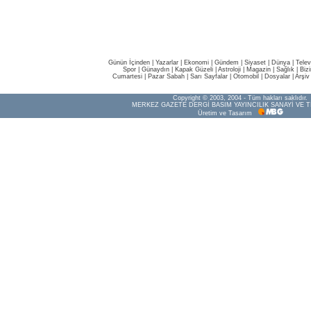
Günün İçinden
|
Yazarlar
|
Ekonomi
|
Gündem
|
Siyaset
|
Dünya |
Telev
Spor
|
Günaydın
|
Kapak Güzeli
|
Astroloji
|
Magazin
|
Sağlık
|
Biz
Cumartesi
|
Pazar Sabah
|
Sarı Sayfalar
|
Otomobil
|
Dosyalar
|
Arşiv
Copyright © 2003, 2004 - Tüm hakları saklıdır.
MERKEZ GAZETE DERGİ BASIM YAYINCILIK SANAYİ VE T
Üretim ve Tasarım