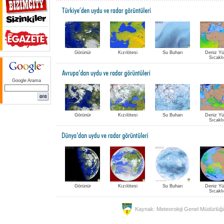
Görünür
Kızılötesi
Su Buharı
Deniz Y
Sıcaklı
Google Arama
Görünür
Kızılötesi
Su Buharı
Deniz Y
Sıcaklı
Görünür
Kızılötesi
Su Buharı
Deniz Y
Sıcaklı
Kaynak: Meteoroloji Genel Müdürlüğ