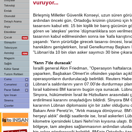
Dosyalar
vuruyor...
Teknoloji
Emlak
Birleşmiş Milletler Güvenlik Konseyi, uzun süren görüş
Otomobil
ardından önceki gün, Ortadoğu krizinin çözümü için 
Detaylı Arama
tasarısını kabul etti. 15 bin kişilik bir barış gücünün 
Arşiv
gören ve 'ateşkes' yerine 'düşmanlıklara son verilmes
Etkinlikler
tasarının kabul edilmesinden sonra ise 'kafa karıştırıc
Çocuk
yaşandı: Yarın yürürlüğe girecek tasarısı öncesi, İsra
Günaydın
harekâtını genişletirken, İsrail Genelkurmay Başkanı
Televizyon
"Lübnan'da 10 bin olan asker sayımızı 30 bine çıkara
Astroloji
Magazin
'Yarın
7'de duracak'
Sağlık
İsrailli general Alon Friedman, "Operasyon haftalarca 
Kültür Sanat
yaparken, Başbakan Olmert'in ofisinden yapılan açık
Turizm Rehberi
operasyonların durdurulacağı belirtildi. Reuters Haber 
Cuma
Lübnan'a saldırılarını yarın 07.00'de durdurmayı pla
Cumartesi
İsrail kabinesi BM kararını bugün oya sunacak. Lüb
Pazar Sabah
Sinyora, hükümetinin İsrail ile Hizbullann arasındaki
İşte İnsan
erdirilmesi kararını onayladığını bildirdi. Sİnyora BM
Sinema
kararının Lübnan diplomasisi için bir zafer olduğunu
Çizerler
Bakanı Amir Peretz'in, "Artık masaya dönüyoruz. BM'
herşeyi aldık" dediği saatlerde ise, İsrail askerleri Lü
kilometre içersindeki Litani Nehri'nin kıyısına ulaştı. Bi
bölgeye, tam ateşkes sağlanmasının ardından uluslar
bin asker göndereceği belirtildi. BM'nin Ortadoğu özel