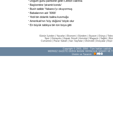
Doğum günü partisinin geliri Clinton vakfına
Başkentine 'piramit kondu'
Bush tatilde 'Yabancı'yı okuyormuş
Babalarının adı '3066'
Yedi bin dolarlık balina kusmuğu
Amerikalı'nın 'köy düğünü' böyle olur
En büyük tabloya bin ton boya gitti
Günün İçinden
|
Yazarlar
|
Ekonomi
|
Gündem
|
Siyaset
|
Dünya |
Telev
Spor
|
Günaydın
|
Kapak Güzeli
|
Astroloji
|
Magazin
|
Sağlık
|
Biz
Cumartesi
|
Pazar Sabah
|
Sarı Sayfalar
|
Otomobil
|
Dosyalar
|
Arşiv
Copyright © 2003, 2004 - Tüm hakları saklıdır.
MERKEZ GAZETE DERGİ BASIM YAYINCILIK SANAYİ VE T
Üretim ve Tasarım