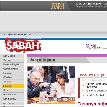
Şu an
13 Ağustos 2006 - Pa
Bugüne ait sabah.com.tr içer
13 Ağustos 2006 Pazar
Son Dakika
Yazarlar
News in English
Günün İçinden
Ekonomi
Gündem
Tasarıya rağmen İ
Siyaset
BM'nin karar tasa
»
Dünya
geçmiyor
Spor
Olmert'e destek 
Hava Durumu
İsrail özür diledi
Sarı Sayfalar
Tasarıya rağm
Ana Sayfa