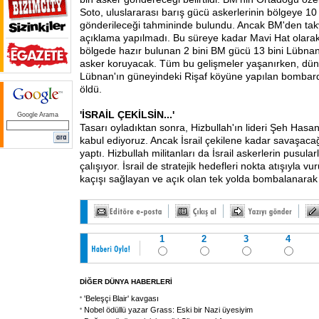
Soto, uluslararası barış gücü askerlerinin bölgeye 10
gönderileceği tahmininde bulundu. Ancak BM'den takvi
açıklama yapılmadı. Bu süreye kadar Mavi Hat olarak b
bölgede hazır bulunan 2 bini BM gücü 13 bini Lübna
asker koruyacak. Tüm bu gelişmeler yaşanırken, dün İ
Lübnan'ın güneyindeki Rişaf köyüne yapılan bombard
öldü.
'İSRAİL ÇEKİLSİN...'
Google Arama
Tasarı oyladıktan sonra, Hizbullah'ın lideri Şeh Hasan
kabul ediyoruz. Ancak İsrail çekilene kadar savaşaca
yaptı. Hizbullah militanları da İsrail askerlerin pusul
çalışıyor. İsrail de stratejik hedefleri nokta atışıyla v
kaçışı sağlayan ve açık olan tek yolda bombalanarak 
1
2
3
4
DİĞER DÜNYA HABERLERİ
'Beleşçi Blair' kavgası
Nobel ödüllü yazar Grass: Eski bir Nazi üyesiyim