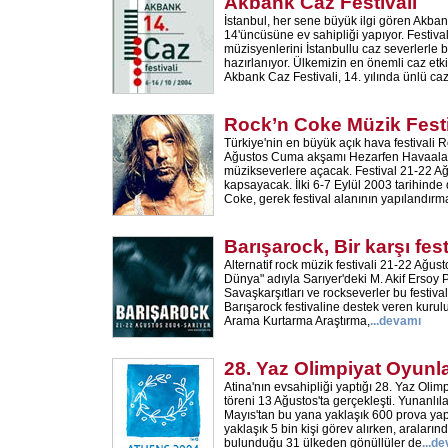
Akbank Caz Festivali
İstanbul, her sene büyük ilgi gören Akban
14'üncüsüne ev sahipliği yapıyor. Festiv
müzisyenlerini İstanbullu caz severlerle
hazırlanıyor. Ülkemizin en önemli caz etki
Akbank Caz Festivali, 14. yılında ünlü ca
Rock’n Coke Müzik Festi
Türkiye'nin en büyük açık hava festivali R
Ağustos Cuma akşamı Hezarfen Havaalanı
müzikseverlere açacak. Festival 21-22 Ağu
kapsayacak. İlki 6-7 Eylül 2003 tarihind
Coke, gerek festival alanının yapılandırm
Barışarock, Bir karşı fest
Alternatif rock müzik festivali 21-22 Ağust
Dünya" adıyla Sarıyer'deki M. Akif Ersoy 
Savaşkarşıtları ve rockseverler bu festiva
Barışarock festivaline destek veren kurul
Arama Kurtarma Araştırma,
...
devamı
28. Yaz Olimpiyat Oyunla
Atina'nın evsahipliği yaptığı 28. Yaz Olimp
töreni 13 Ağustos'ta gerçekleşti. Yunanlılar
Mayıs'tan bu yana yaklaşık 600 prova yapt
yaklaşık 5 bin kişi görev alırken, araların
bulunduğu 31 ülkeden gönüllüler de
...
de