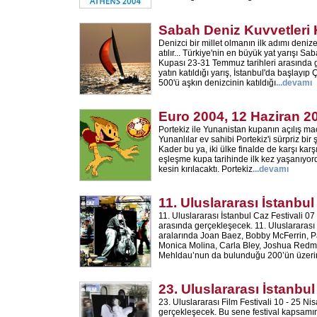
Sabah Deniz Kuvvetleri
Denizci bir millet olmanın ilk adımı den
atılır... Türkiye'nin en büyük yat yarışı S
Kupası 23-31 Temmuz tarihleri arasında g
yatın katıldığı yarış, İstanbul'da başlayı
500'ü aşkın denizcinin katıldığı
...
devamı
Euro 2004, 12 Haziran 2
Portekiz ile Yunanistan kupanın açılış ma
Yunanlılar ev sahibi Portekiz'i sürpriz bir 
Kader bu ya, iki ülke finalde de karşı karş
eşleşme kupa tarihinde ilk kez yaşanıyordu.
kesin kırılacaktı. Portekiz
...
devamı
11. Uluslararası İstanbul
11. Uluslararası İstanbul Caz Festivali 07
arasında gerçekleşecek. 11. Uluslararası 
aralarında Joan Baez, Bobby McFerrin, P
Monica Molina, Carla Bley, Joshua Red
Mehldau’nun da bulunduğu 200’ün üzerin
23. Uluslararası İstanbul
23. Uluslararası Film Festivali 10 - 25 Nis
gerçekleşecek. Bu sene festival kapsamı