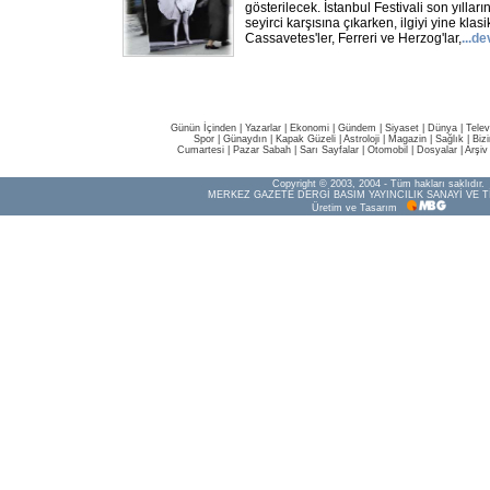
gösterilecek. İstanbul Festivali son yılla
seyirci karşısına çıkarken, ilgiyi yine klasi
Cassavetes'ler, Ferreri ve Herzog'lar,
...
de
Günün İçinden
|
Yazarlar
|
Ekonomi
|
Gündem
|
Siyaset
|
Dünya |
Telev
Spor
|
Günaydın
|
Kapak Güzeli
|
Astroloji
|
Magazin
|
Sağlık
|
Biz
Cumartesi
|
Pazar Sabah
|
Sarı Sayfalar
|
Otomobil
|
Dosyalar
|
Arşiv
Copyright © 2003, 2004 - Tüm hakları saklıdır.
MERKEZ GAZETE DERGİ BASIM YAYINCILIK SANAYİ VE T
Üretim ve Tasarım