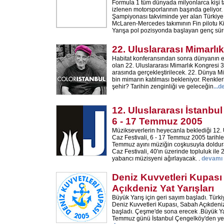
Formula 1 tüm dünyada milyonlarca kişi 
izlenen motorsporlarının başında geliyo
Şampiyonası takviminde yer alan Türkiye 
McLaren-Mercedes takımının Fin pilotu K
Yarışa pol pozisyonda başlayan genç sür
22. Uluslararası Mimarlı
Habitat konferansından sonra dünyanın 
olan 22. Uluslararası Mimarlık Kongresi 
arasında gerçekleştirilecek. 22. Dünya Mi
bin mimarın katılması bekleniyor. Renklerl
şehir? Tarihin zenginliği ve geleceğin
...
d
12. Uluslararası İstanbul
6 - 17 Temmuz 2005
Müzikseverlerin heyecanla beklediği 12. 
Caz Festivali, 6 - 17 Temmuz 2005 tarihl
Temmuz ayını müziğin coşkusuyla doldura
Caz Festivali, 40'ın üzerinde topluluk ile 
yabancı müzisyeni ağırlayacak. .
devamı
Deniz Kuvvetleri Kupas
Açıkdeniz Yat Yarışları
Büyük Yarış için geri sayım başladı. Türkiy
Deniz Kuvvetleri Kupası, Sabah Açıkdeniz 
başladı. Çeşme'de sona erecek .Büyük Yarı
Temmuz günü İstanbul Çengelköy'den yelk