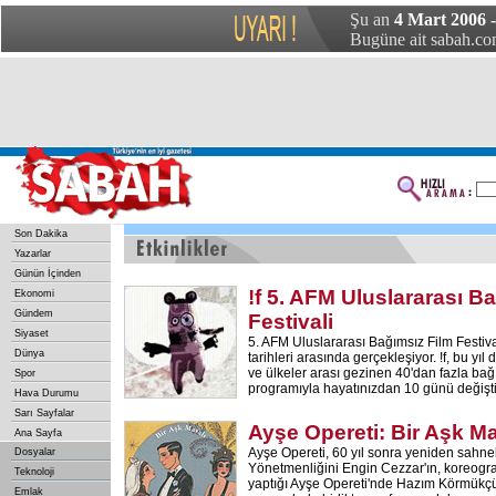
Şu an
4 Mart 2006 
Bugüne ait sabah.com
Son Dakika
Yazarlar
Günün İçinden
!f 5. AFM Uluslararası B
Ekonomi
Gündem
Festivali
Siyaset
5. AFM Uluslararası Bağımsız Film Festiv
Dünya
tarihleri arasında gerçekleşiyor. !f, bu yıl 
ve ülkeler arası gezinen 40'dan fazla ba
Spor
programıyla hayatınızdan 10 günü değişti
Hava Durumu
Sarı Sayfalar
Ayşe Opereti: Bir Aşk Ma
Ana Sayfa
Ayşe Opereti, 60 yıl sonra yeniden sahn
Dosyalar
Yönetmenliğini Engin Cezzar'ın, koreograf
Teknoloji
yaptığı Ayşe Opereti'nde Hazım Körmükçü
Emlak