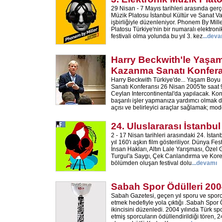
29 Nisan - 7 Mayıs tarihleri arasında ger
Müzik Platosu İstanbul Kültür ve Sanat V
işbirliğiyle düzenleniyor. Phonem By Mille
Platosu Türkiye'nin bir numaralı elektro
festivali olma yolunda bu yıl 3. kez
...
deva
Harry Beckwith'le Yaşa
Kazanma Sanatı Konfer
Harry Beckwith Türkiye'de... Yaşam Boy
Sanatı Konferansı 26 Nisan 2005'te saat 
Ceylan Intercontinental'da yapılacak. Ko
başarılı işler yapmanıza yardımcı olmak d
açısı ve belirleyici araçlar sağlamak; mo
24. Uluslararası İstanbul
2 - 17 Nisan tarihleri arasındaki 24. İstan
yıl 160'ı aşkın film gösteriliyor. Dünya F
İnsan Hakları, Altın Lale Yarışması, Özel 
Turgul'a Saygı, Çek Canlandırma ve Kore F
bölümden oluşan festival dolu
...
devamı
Sabah Spor Ödülleri 20
Sabah Gazetesi, geçen yıl sporu ve sporc
etmek hedefiyle yola çıktığı .Sabah Spor Ö
ikincisini düzenledi. 2004 yılında Türk s
etmiş sporcuların ödüllendirildiği tören