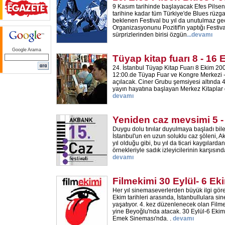
9 Kasım tarihinde başlayacak Efes Pilsen 
tarihine kadar tüm Türkiye'de Blues rüzga
beklenen Festival bu yıl da unutulmaz ge
Organizasyonunu Pozitif'in yaptığı Festiv
sürprizlerinden birisi özgün
...
devamı
Google Arama
Tüyap kitap fuarı 8 - 16
24. İstanbul Tüyap Kitap Fuarı 8 Ekim 2
12:00.de Tüyap Fuar ve Kongre Merkezi 
açılacak. Ciner Grubu şemsiyesi altında 
yayın hayatına başlayan Merkez Kitaplar da
devamı
Yeniden caz mevsimi 5 -
Duygu dolu tınılar duyulmaya başladı bil
İstanbul'un en uzun soluklu caz şöleni, A
yıl olduğu gibi, bu yıl da ticari kaygılarda
örnekleriyle sadık izleyicilerinin karşısın
devamı
Filmekimi 30 Eylül- 6 Ek
Her yıl sinemaseverlerden büyük ilgi göre
Ekim tarihleri arasında, İstanbullulara 
yaşatıyor. 4. kez düzenlenecek olan Filme
yine Beyoğlu'nda atacak. 30 Eylül-6 Ekim 
Emek Sineması'nda. .
devamı