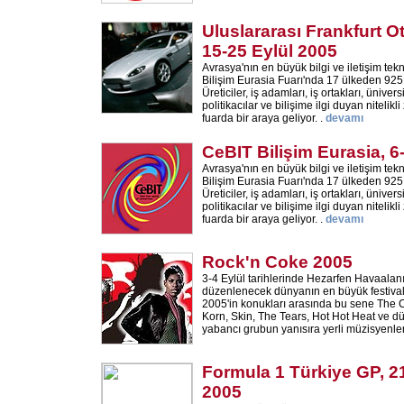
Uluslararası Frankfurt O
15-25 Eylül 2005
Avrasya'nın en büyük bilgi ve iletişim tekn
Bilişim Eurasia Fuarı'nda 17 ülkeden 925 f
Üreticiler, iş adamları, iş ortakları, üniver
politikacılar ve bilişime ilgi duyan nitelikli 
fuarda bir araya geliyor. .
devamı
CeBIT Bilişim Eurasia, 6
Avrasya'nın en büyük bilgi ve iletişim tekn
Bilişim Eurasia Fuarı'nda 17 ülkeden 925 f
Üreticiler, iş adamları, iş ortakları, üniver
politikacılar ve bilişime ilgi duyan nitelikli 
fuarda bir araya geliyor. .
devamı
Rock'n Coke 2005
3-4 Eylül tarihlerinde Hezarfen Havaala
düzenlenecek dünyanın en büyük festiva
2005'in konukları arasında bu sene The C
Korn, Skin, The Tears, Hot Hot Heat ve d
yabancı grubun yanısıra yerli müzisyenle
Formula 1 Türkiye GP, 2
2005