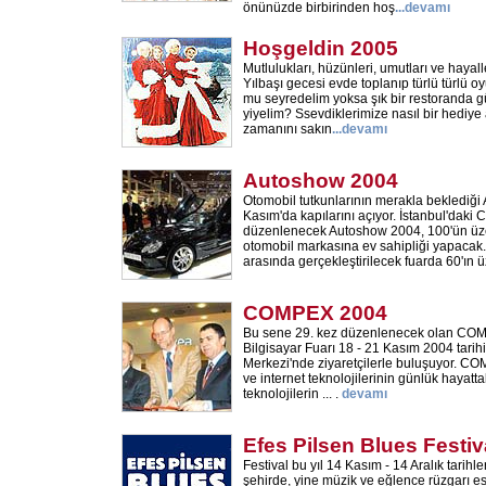
önünüzde birbirinden hoş
...
devamı
Hoşgeldin 2005
Mutlulukları, hüzünleri, umutları ve hayaller
Yılbaşı gecesi evde toplanıp türlü türlü o
mu seyredelim yoksa şık bir restoranda g
yiyelim? Ssevdiklerimize nasıl bir hediye 
zamanını sakın
...
devamı
Autoshow 2004
Otomobil tutkunlarının merakla beklediğ
Kasım'da kapılarını açıyor. İstanbul'daki
düzenlenecek Autoshow 2004, 100'ün üze
otomobil markasına ev sahipliği yapacak.
arasında gerçekleştirilecek fuarda 60'ın 
COMPEX 2004
Bu sene 29. kez düzenlenecek olan COM
Bilgisayar Fuarı 18 - 21 Kasım 2004 tarihi
Merkezi'nde ziyaretçilerle buluşuyor. C
ve internet teknolojilerinin günlük hayatta
teknolojilerin ... .
devamı
Efes Pilsen Blues Festiv
Festival bu yıl 14 Kasım - 14 Aralık tarihle
şehirde, yine müzik ve eğlence rüzgarı esti