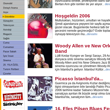
oyuncularla birlikte, profesyonel dans san
Otomobil
Bertan Arın gibi isimler de yer alıyor. .
dev
Detaylı Arama
Arşiv
Hoşgeldin 2006
»
Etkinlikler
Mutlulukları, hüzünleri, umutları ve hayaller
Günaydın
Şimdi ajandanıza yepyeni bir sayfa açman
Televizyon
güzel olacak. Bugünlerde herkesi tatlı bir
Astroloji
gecesini nerede geçireceğiz? Evde toplanı
oynayıp televizyon mu
...
devamı
Magazin
Sağlık
Cuma
Woody Allen ve New Orl
Cumartesi
Band
Pazar Sabah
Lütfi Kırdar Kongre ve Sergi Sarayı, 29 
İşte İnsan
dünyaca ünlü sinema sanatçısı Woody Alle
Sinema
Woody Allen and his New Orleans Jazz Ba
20. YILA ÖZEL
sinema oyuncusu ve yönetmen Woody All
için İstanbul'a geliyor. İstanbul Kültür
...
de
Turizm Rehberi
Çizerler
Picasso İstanbul'da...
Guernica ya da Avignonlu Kızlar dediğini
ilgisi olmayanların bile tanıdığı Pablo Pi
2006 tarihine kadar Sabancı Müzesi'nde. T
sanatçıya ayrılan ilk büyük sergi olma öze
İstanbul'da, sanatçının tüm
...
devamı
16. Efes Pilsen Blues Fes