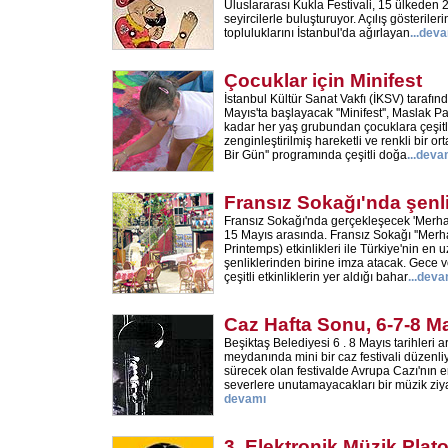
Uluslararası Kukla Festivali, 15 ülkeden 2
seyircilerle buluşturuyor. Açılış gösteriler
topluluklarını İstanbul'da ağırlayan
...
deva
Çocuklar için Minifest
İstanbul Kültür Sanat Vakfı (İKSV) tarafı
Mayıs'ta başlayacak ''Minifest'', Maslak 
kadar her yaş grubundan çocuklara çeşitli
zenginleştirilmiş hareketli ve renkli bir 
Bir Gün'' programında çeşitli doğa
...
deva
Fransız Sokağı'nda şenl
Fransız Sokağı'nda gerçekleşecek 'Merhaba
15 Mayıs arasında. Fransız Sokağı ''Merh
Printemps) etkinlikleri ile Türkiye'nin en 
şenliklerinden birine imza atacak. Gece 
çeşitli etkinliklerin yer aldığı bahar
...
deva
Caz Hafta Sonu, 6-7-8 M
Beşiktaş Belediyesi 6 . 8 Mayıs tarihleri 
meydanında mini bir caz festivali düzenli
sürecek olan festivalde Avrupa Cazı'nın en
severlere unutamayacakları bir müzik ziyaf
devamı
3. Elektronik Müzik Plat