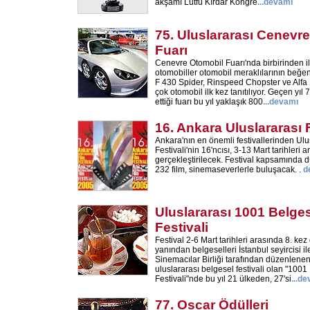
akşamı Lütfü Kırdar Kongre
...
devamı
75. Uluslararası Cenevr
Fuarı
Cenevre Otomobil Fuarı'nda birbirinden il
otomobiller otomobil meraklılarının beğen
F 430 Spider, Rinspeed Chopster ve Alfa
çok otomobil ilk kez tanıtılıyor. Geçen yıl 
ettiği fuarı bu yıl yaklaşık 800
...
devamı
16. Ankara Uluslararası F
Ankara'nın en önemli festivallerinden Ulu
Festivali'nin 16'ncısı, 3-13 Mart tarihleri 
gerçekleştirilecek. Festival kapsamında
232 film, sinemaseverlerle buluşacak. .
d
Uluslararası 1001 Belges
Festivali
Festival 2-6 Mart tarihleri arasında 8. kez
yanından belgeselleri İstanbul seyircisi i
Sinemacılar Birliği tarafından düzenlenen
uluslararası belgesel festivali olan "1001
Festivali"nde bu yıl 21 ülkeden, 27'si
...
de
77. Oscar Ödülleri