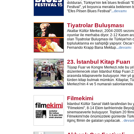
dolduran, Türkiye'nin tek blues festivali "
Festival", yıl boyunca merakla beklenen b
"Efes Pilsen Blues Festival"
...
devamı
Tiyatrolar Buluşması
Akatlar Kültür Merkezi, 2004-2005 sezonu
oyunlar ile merhaba diyor. 2-12 Kasım ara
olan Tiyatrolar Buluşması ile Türkiye'nin d
topluluklarına ev sahipliği yapıyor. Osca
Fernando Krapp Bana Mektup
...
devamı
23. İstanbul Kitap Fuarı
Tüyap Fuar ve Kongre Merkezi.nde bu yı
düzenlenecek olan İstanbul Kitap Fuarı 23
arasında kitapseverle buluşuyor. Her yıl 
türden kitap bulmak mümkün. Kitaplar, T
Merkezi'nin 4 ve 5 numaralı salonlarında 
Filmekimi
İstanbul Kültür Sanat Vakfı tarafından b
"Filmekimi", 8-14 Ekim tarihlerinde Bey
sinemaseverle buluşuyor. Toplam 20 filmi
Filmekimi'nde önümüzdeki günlerde Türki
ilginç filmin de galaları yapılacak. .
devam