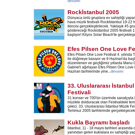
devamı
Rockİstanbul 2005
Dünyaca ünlü gruplara ev sahipliği yapan
hava müzik festivali Rockİstanbul 19-22 
ikincisi gerçekleştirilecek. Yaklaşık 45 
göstereceği Rockistanbul 2005 festivali 
başlıyor! Kilyos Solar Beach'te gerçekleş
Efes Pilsen One Love Fe
Efes Pilsen One Love Festival 4. yılında
ile düğmeye basıyor ve 9 Haziran'da başlıy
düzenlenen ve geçtiğimiz yıllarda Manu 
Gabriel'i ağırlayan Efes Pilsen One Love F
Haziran tarihlerinde yine
...
devamı
33. Uluslararası İstanbu
Festivali
31 konser ve 700'ün üzerinde sanatçıyla 
müzikle dolduracak olan Festivaldeki tema
çekici. 33. Uluslararası İstanbul Müzik Fes
Temmuz 2005 tarihlerinde gerçekleşecek
Kukla Bayramı başladı
İstanbul, 11 - 18 mayıs tarihleri arasında 
yanından gelen kuklalara ev sahipliği yap