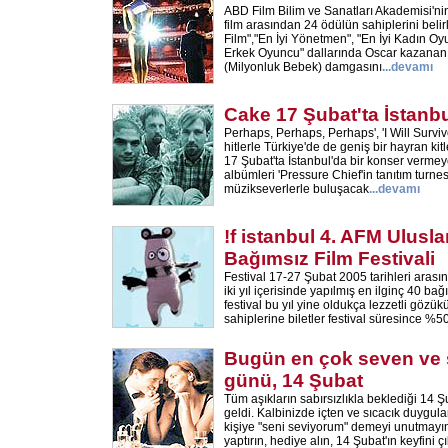
ABD Film Bilim ve Sanatları Akademisi'nin
film arasından 24 ödülün sahiplerini belir
Film","En İyi Yönetmen", "En İyi Kadın Oy
Erkek Oyuncu" dallarında Oscar kazanan \
(Milyonluk Bebek) damgasını
...
devamı
Cake 17 Şubat'ta İstanbul
Perhaps, Perhaps, Perhaps', 'I Will Survive
hitlerle Türkiye'de de geniş bir hayran ki
17 Şubat'ta İstanbul'da bir konser vermey
albümleri 'Pressure Chief'in tanıtım turn
müzikseverlerle buluşacak
...
devamı
!f istanbul 4. AFM Ulusla
Bağımsız Film Festivali
Festival 17-27 Şubat 2005 tarihleri aras
iki yıl içerisinde yapılmış en ilginç 40 ba
festival bu yıl yine oldukça lezzetli gözük
sahiplerine biletler festival süresince %50 
Bugün en çok seven ve s
günü, 14 Şubat
Tüm aşıkların sabırsızlıkla beklediği 14 
geldi. Kalbinizde içten ve sıcacık duygula
kişiye "seni seviyorum" demeyi unutmayın
yaptırın, hediye alın, 14 Şubat'ın keyfini ç