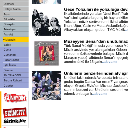
Otomobil
Gece Yolcuları ile yolculuğa de
Detaylı Arama
İlk albümlerinde yer alan 'Unut Beni', 'Ya
Arşiv
Var' isimli şarkılarla geniş bir hayran kit
Etkinlikler
Yolcuları; müzik serüvenlerini ikinci albü
Günaydın
İlhan, Uğur, Yasin ve Murat Arslantürkoğlu
Albayrak'tan oluşan grubun TMC Müzik
.
Televizyon
Astroloji
»
Magazin
Müzeyyen Senar'dan unutulmaz ş
Sağlık
Türk Sanat Müziği'nin usta yorumcusu M
Müzik arşivinde yer alan şarkıları 'Odeon Y
Cuma
yeniden müzikseverlerle buluştu. Müzik d
Cumartesi
Maraş'ın yaptığı albümde Senar'ın geçmiş
Pazar Sabah
anonim türkü ile 13 şarkı
...devamı
İşte İnsan
Sinema
Ünlülerin benzerlerinden atv içi
20. YILA ÖZEL
Ünlüleri taklit ederek Avrupa'da fırtınalar 
Turizm Rehberi
grubu bugün Dansa Var mısın?' yarışması
oluyor. Grupta Elvis'ten Michael Jackson
Çizerler
starının benzeri var. Ünlülerin seslerini ve
ederek en başarılı
...devamı