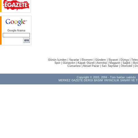
Google Arama
Günün İçinden
|
Yazarlar
|
Ekonomi
|
Gündem
|
Siyaset
|
Dünya |
Telev
Spor
|
Günaydın
|
Kapak Güzeli
|
Astroloji
|
Magazin
|
Sağlık
|
Biz
Cumartesi
|
Aktüel Pazar
|
Sarı Sayfalar
|
Otomobil
|
Do
Copyright © 2003, 2004 - Tüm hakları saklıdır.
MERKEZ GAZETE DERGİ BASIM YAYINCILIK SANAYİ VE T