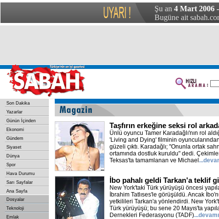
Şu an
4 Mart 2006 
Bugüne ait sabah.com
Son Dakika
Yazarlar
Günün İçinden
Taşfırın erkeğine seksi rol arkad
Ekonomi
Ünlü oyuncu Tamer Karadağlı'nın rol ald
Gündem
'Living and Dying' filminin oyuncularında
güzeli çıktı. Karadağlı; "Onunla ortak sa
Siyaset
ortamında dostluk kuruldu" dedi. Çekimler
Dünya
Teksas'ta tamamlanan ve Michael
...deva
Spor
Hava Durumu
İbo pahalı geldi Tarkan'a teklif gi
Sarı Sayfalar
New York'taki Türk yürüyüşü öncesi yapıl
Ana Sayfa
İbrahim Tatlıses'le görüşüldü. Ancak İbo'n
Dosyalar
yetkilileri Tarkan'a yönlendirdi. New York
Türk yürüyüşü; bu sene 20 Mayıs'ta yapı
Teknoloji
Dernekleri Federasyonu (TADF)
...devamı
Emlak