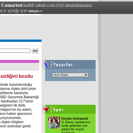
- Cumartesi
tarihli sabah.com.tr'yi okumaktasınız.
.tr içeriği için
tıklayın »
sizliğini bozdu
sünde bulundurduğu
lerine ilişkin dört yıldır
mahkeme kararıyla
 ABD Savunma Bakanlığı
 tutukludan 317'sinin
belgeleri ilk defa
ntagon'un bu adımı,
ess haber ajansının,
 çerçevesinde,
Güçler birleşmeli
lişkin bilgileri
G.Saray camiasının
önde gelenleri çok
nın ardından geldi.
adaylı bir seçim
istemiyor.