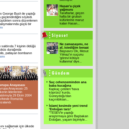
Hasan'a çiçek
yağmuru
Taraftarlar, geçen
 George Bush ile yaptığı
hafta bir grubun
a güçlendirdiğini söyledi.
küfürlerine maruz
örüştükten sonra düzenlenen
kalan Hasan...
alışmalarında güçlü bir
mı
Ne zamanaşımı, ne
saldırıda 7 kişinin öldüğü
af, istediğim beraat
otobüs durağında
Başsavcı Ok, Mesut
Polis, patlayan bombanın
Yılmaz'ın suçunu
amı
'görevi kötüye
kullanma' diye...
Suç cehenneminden ana
vrupa Anayasası
baba kucağına
vrupa Anayasası 25
Kapkaç çeteleri 'hava
lkenin liderlerinin
köprüsü' kurdu.
atılımıyla 29 Ekim 2004
Güneydoğu'dan
arihinde Roma'da
kaçırıldıktan...
mzalandı.
İslami kesimde yeni trend
'Erdoğan tarzı'
''TESEV'in yaptığı
araştırmaya göre Başbakan
Erdoğan, yaşam biçimiyle...
sını sağlamak için ülkede