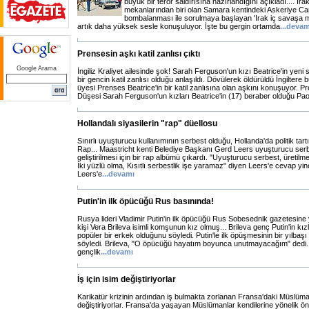
büyük bir terör saldırısına hazırlandığını açıkladı.... Irakl
mekanlarından biri olan Samara kentindeki Askeriye Cami
bombalanması ile sorulmaya başlayan 'Irak iç savaşa m
artık daha yüksek sesle konuşuluyor. İşte bu gergin ortamda
...
devam
Prensesin aşkı katil zanlısı çıktı
Google Arama
İngiliz Kraliyet ailesinde şok! Sarah Ferguson'un kızı Beatrice'in yeni 
bir gencin katil zanlısı olduğu anlaşıldı. Dövülerek öldürüldü İngiltere bu
üyesi Prenses Beatrice'in bir katil zanlısına olan aşkını konuşuyor. P
Düşesi Sarah Ferguson'un kızları Beatrice'in (17) beraber olduğu Pao
Hollandalı siyasilerin "rap" düellosu
Sınırlı uyuşturucu kullanımının serbest olduğu, Hollanda'da politik tart
Rap... Maastricht kenti Belediye Başkanı Gerd Leers uyuşturucu serb
geliştirilmesi için bir rap albümü çıkardı. "Uyuşturucu serbest, üretilm
İki yüzlü olma, Kısıtlı serbestlik işe yaramaz" diyen Leers'e cevap yin
Leers'e
...
devamı
Putin'in ilk öpücüğü Rus basınında!
Rusya lideri Vladimir Putin'in ilk öpücüğü Rus Sobesednik gazetesine ya
kişi Vera Brileva isimli komşunun kız olmuş... Brileva genç Putin'in kız
popüler bir erkek olduğunu söyledi. Putin'le ilk öpüşmesinin bir yılbaşı
söyledi. Brileva, "O öpücüğü hayatım boyunca unutmayacağım" dedi. B
gençlik
...
devamı
İş için isim değiştiriyorlar
Karikatür krizinin ardından iş bulmakta zorlanan Fransa'daki Müslüman
değiştiriyorlar. Fransa'da yaşayan Müslümanlar kendilerine yönelik ö