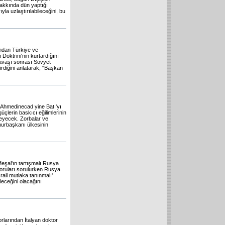
akkında dün yaptığı
yla uzlaştırılabileceğini, bu
ndan Türkiye ve
oktrini'nin kurtardığını
Savaşı sonrası Sovyet
irdiğini anlatarak, "Başkan
Ahmedinecad yine Batı'yı
üçlerin baskıcı eğilimlerinin
eyecek. Zorbalar ve
hurbaşkanı ülkesinin
Meşal'ın tartışmalı Rusya
oruları sorulurken Rusya
rail mutlaka tanınmalı'
eceğini olacağını
orlarından İtalyan doktor