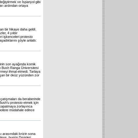
değiştirmek ve İspanyol gibi
rı ardından ortaya
 bir hikaye daha geldi.
ler, 4 yıldır
ri işkenceleri protesto
adıklarını şöyle anlattı:
inin son ayağında komik
n Bush Ranga Üniversitesi
ermeyi ihmal etmedi. Tarlaya
aşan bir öküz yüzünden zor
 çatışmaları da beraberinde
Bush'u protesto etmek için
 kapatmaya zorlayınca
poliste müdahale edince
ı arasındaki krizin sona
tinos, bugün Dışişleri