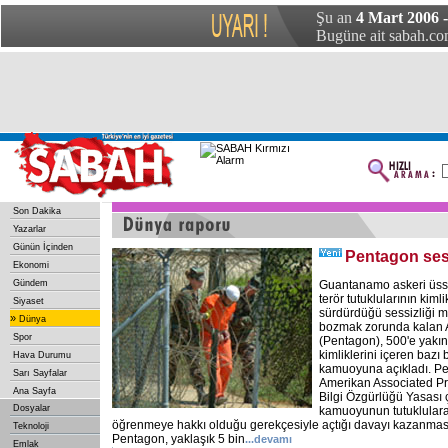
Şu an
4 Mart 2006 
Bugüne ait sabah.com
Son Dakika
Yazarlar
Günün İçinden
Pentagon ses
Ekonomi
Gündem
Guantanamo askeri üs
terör tutuklularının kimlik
Siyaset
sürdürdüğü sessizliği 
»
Dünya
bozmak zorunda kalan
Spor
(Pentagon), 500'e yakın
kimliklerini içeren bazı 
Hava Durumu
kamuoyuna açıkladı. Pe
Sarı Sayfalar
Amerikan Associated Pr
Ana Sayfa
Bilgi Özgürlüğü Yasası
Dosyalar
kamuoyunun tutuklulara i
öğrenmeye hakkı olduğu gerekçesiyle açtığı davayı kazanması
Teknoloji
Pentagon, yaklaşık 5 bin
...
devamı
Emlak