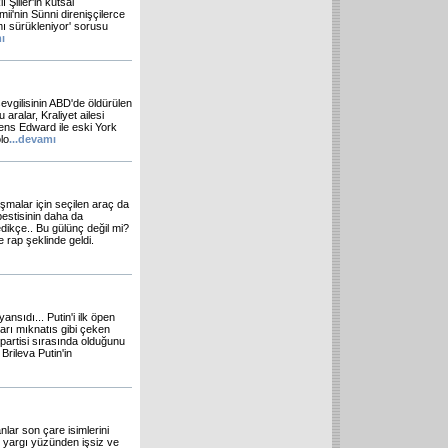
ı Şiiler'in kutsal
i'nin Sünni direnişçilerce
ı sürükleniyor' sorusu
ı
sevgilisinin ABD'de öldürülen
 aralar, Kraliyet ailesi
rens Edward ile eski York
lo
...
devamı
ışmalar için seçilen araç da
estisinin daha da
edikçe.. Bu gülünç değil mi?
e rap şeklinde geldi.
nsıdı... Putin'i ilk öpen
ları mıknatıs gibi çeken
 partisi sırasında olduğunu
rileva Putin'in
lar son çare isimlerini
n yargı yüzünden işsiz ve