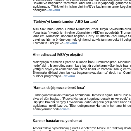
Bakanı ve Başbakan Yardımcısı Abdullah Gül ile yapacağı görüşme h
açıklamada, "Türkiye'nin, İslam dininin AB'ye katılımının temel koşulları
özelliğinin
...
devamı
'Türkiye'yi komünizmden ABD kurtardı'
ABD Savunma Bakanı Donald Rumsfeld, 2'nci Dünya Savaşı'nın ardı
Yunanistan'ı komünizmin eline düşmekten, ABD'nin uyguladığı Truman D
iddia etti. Rumsfeld, dönemin başkanı Harry Truman'ın 2'nci Dünya 
yayılmacılığının önüne geçmek için kendi adıyla tanınan doktrini gelişt
Truman'ın Türkiye ve
...
devamı
Ahmedinecad IAEA'yı eleştirdi
Malezya'ya resmi bir ziyarette bulunan İran Cumhurbaşkanı Mahmud 
hedef aldı... İslam dünyasının karşılaştığı zorlukların kökeninde bazı g
yattığını söyleyen Ahmedinecad, "Ama baskı ve zorbalık sonuç verm
Siyonistler dikkatli olun, bu kez başaramayacaksınız" dedi. İran Cum
nükleer programıyla
...
devamı
'Hamas değişmezse ömrü kısa'
Filistin yönetimini devralmaya hazırlanan Hamas'ın siyasi lideri Halid 
ziyareti dün başladı. "Rusya Hamas'a koşulsuz destek mi verecek" s
Dışişleri Bakanı Sergey Lavrov'dan, daha Meşal'in gelişi öncesinde 'İs
açıklaması geldi. Lavrov, "Eğer değişmezse Hamas'ın herhangi bir gel
sanmıyorum" dedi.
devamı
Kanser hastalarına yeni umut
Amerika'daki biyoteknoloji şirketi Genetech'in Moleküler Onkoloji dokt