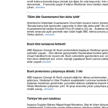
evsik kalınca bununla başa çıkmak için ilginç bir yola başvurdu: İsim 
davranmak... Fransa'da yaşan 8 milyon Müslüman önce banliyö olayla
çıkan
...
devamı
'Ölüm bile Guantanamo'dan daha iyidir'
Amerika'nın Küba'daki Guantanamo Üssü'nden insanın kanını donduran
"Burada bana öyle işkenceler yapıyorlar ki ölüm bile daha iyidir" Bu söz
Guantanamo'da tutulan Kuveytli Fevzi El Udah'a (22) ait... Aralıktan be
etmek amacıyla açlık grevinde olan Udah İngiliz BBC televizyonuna yaş
'Nefes alırken
...
devamı
Bush Hint tarlalarını fethetti!
ABD Başkanı George W. Bush protestolarla başlayan Hindistan gezis
sahneler yaşadı... Dün ülkenin güneyindeki Haydarabad kentine gele
Ziraat Fakültesi'ni de ziyaret etti. Bush sebzelerle gazetecilere poz v
inen tarım aletleriyle poz veren, toprağı çapalayan Bush yanına yakl
anlar yaşadı.
devamı
Bush protestosu çatışmaya döndü: 3 ölü
ABD başkanı George W. Bush ziyareti ettiği her ülkeye protetostoları,
götürüyor. Hindistan'ın Uttar Pradesh eyaletindeki Lucknow kentinde 
toplanan müslüman göstericiler çevredeki dükkan sahiplerini kepenk
Hindu-Müslüman çatışması çıktı. İki grup arasında çıkan çatışmaya 
ortalık savaş
...
devamı
Türkiye'nin yeri tutulmaz
İspanya Dışişleri Bakanı Miguel Angel Moratinos, Batı ile İslam dünyas
erdirilmesinde Türkiye'nin yerinin doldurulamaz olduğunu belirtti. Mora