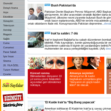
Otomobil
Bush Pakistan'da
Detaylı Arama
Pakistan Devlet Başkanı Pervez Müşerref, ABD Başkanı
Arşiv
görüşmenin, iki ülke arasındaki stratejik ilişkileri daha d
Etkinlikler
Müşerref, ülkesine resmi ziyarette bulunan Bush ile g
ortak basın toplantısında, ABD'nin terörle mücadelede ç
Günaydın
ortak olduklarını ifade etti. Konuşmasında Pakistan depremine
...
deva
Televizyon
Astroloji
Irak'ta saldırı: 7 ölü
Magazin
Sağlık
Irak'ın başkenti Bağdat'ta bu sabah düzenlenen bombalı 
bildirildi. Polis kaynakları, kentin güneydoğusunda bir 
Cuma
düzenlenen saldırıda 8 kişinin de yaralandığını belirtti.
Cumartesi
muhtemelen bir araca yerleştirildiğini kaydetti. (AA)
dev
Pazar Sabah
İşte İnsan
Sinema
20. YILA ÖZEL
Turizm Rehberi
Küresel ısınma
Almanya seçimleri
A
Çizerler
Bilimadamları dünyanın 10
Almanya'nın ilk kadın
A
yıl sonra çevre felaketleri
başbakanı uzmanlara göre
ü
açısından geri dönülemez
"dünyanın en güçlü kadın
k
noktaya..
lideri" de olacak.
t
i
'El Kaide Irak'ta *Big Bang yapacak'
Amerikan istihbaratı El Kaide'nin Irak'ta iç savaş çıkma