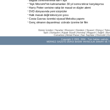
Bağdat cehenneminde ilan-ı aşk
"Aşk Mevsimi"nin kahramanları 30 yıl sonra tekrar karşılaşırsa
Harry Potter serisine rakip bir masal ve düşler alemi
DVD dünyasında yeni sürprizler
Halk masalı değil televizyon şovu
Costa Gavras özentisi siyasal Meksika yapımı
Genç olmanın dayanılmaz ızdırabı üzerine bir film
Günün İçinden
|
Yazarlar
|
Ekonomi
|
Gündem
|
Siyaset
|
Dünya |
Telev
Spor
|
Günaydın
|
Kapak Güzeli
|
Astroloji
|
Magazin
|
Sağlık
|
Biz
Cumartesi
|
Aktüel Pazar
|
Sarı Sayfalar
|
Otomobil
|
Do
Copyright © 2003, 2004 - Tüm hakları saklıdır.
MERKEZ GAZETE DERGİ BASIM YAYINCILIK SANAYİ VE T