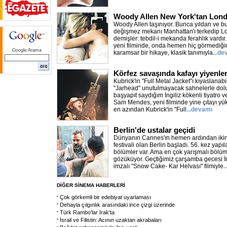
Woody Allen New York'tan Londr
Woody Allen taşınıyor. Bunca yıldan ve b
değişmez mekanı Manhattan'ı terkedip Lo
demişler: tebdil-i mekanda ferahlık vardır.
yeni filminde, onda hemen hiç görmediği
Google Arama
karamsar bir hikaye, klasik tanımıyla
...d
Körfez savaşında kafayı yiyenler
Kubrick'in "Full Metal Jacket"ı kıyaslanabi
"Jarhead" unutulmayacak sahnelerle dolu. İ
başyapıt saydığım İngiliz kökenli tiyatro
Sam Mendes, yeni filminde yine çıtayı yük
en azından Kubrick'in "Full
...devamı
Berlin'de ustalar geçidi
Dünyanın Cannes'ın hemen ardından iki
festivali olan Berlin başladı. 56. kez yapıl
bölümler var. Ama en çok yarışmalı bölüm 
gözüküyor. Geçtiğimiz çarşamba gecesi İn
imzalı "Snow Cake- Kar Helvası" filmiyle
.
DİĞER SİNEMA HABERLERİ
Çok görkemli bir edebiyat uyarlaması
Dehayla çılgınlık arasındaki ince çizgi üzerinde
Türk Rambo'lar Irak'ta
İsrail ve Filistin: Acının uzaktan akrabaları