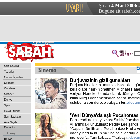
Şu an
4 Mart 2006 
Bugüne ait sabah.com
Son Dakika
Yazarlar
Günün İçinden
Burjuvazinin gizli günahları
Ekonomi
Burjuva bir ailenin unutmak istedikleri gü
Gündem
bela olabilir mi? Yönetmen Michael Han
veriyor. Haneke formda olarak dönüyor. 
Siyaset
bilim-kurgu denemesinden sonra, motifler
Dünya
uslubuna son derece yakışan bir
...devam
Spor
Hava Durumu
'Yeni Dünya'da aşk Pocahontas 
Sarı Sayfalar
Ben kendi adıma yüzbaşı Smith/ Pocahonta
Ana Sayfa
yıllarımdaki unutulmaz Peggy Lee şarkıs
Dosyalar
"Captain Smith and Pocahontas/ Had a ve
daddy tried to kill him/ She said 'daddy-o
Teknoloji
me fever"... Yani kabaca "Yüzbaşı
...deva
Emlak