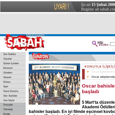
Şu an
15 Şubat 200
Bugüne ait sabah.com
Son Dakika
Yazarlar
Günün İçinden
Ekonomi
Oscar bahisleri kı
Gündem
Oscar adaylarında
Siyaset
Dünya
Oscar bahisle
Spor
başladı
Hava Durumu
Sarı Sayfalar
Ana Sayfa
5 Mart'ta düzenle
Dosyalar
Akademi Ödülleri
Teknoloji
bahisler başladı. En iyi filmde eşcinsel kovbo
Emlak