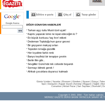
Google Arama
DİĞER GÜNAYDIN HABERLERİ
Tarkan aşçı tuttu Musti özel uçak!
Kapris yaparak kime ne ispat edeceğim ki ?
En büyük korkusu 'taş fırın' etiketi
Dedeman Topluluğu'nun gurur gecesi
Bir geyşanın makyaj sırları
Tepeden tırnağa güzellik
Her kıyafete farklı renk
Banyo keyfinizi bir terapiye çevirin
Berlin film gibi...
Sevgililer Günü'nde tek celsede boşandı
Sormayı bilmek gerek !
Afrikalı çocuklara duyarsız kalmadı
Günün İçinden
|
Yazarlar
|
Ekonomi
|
Gündem
|
Siyaset
|
Dünya |
Telev
Spor
|
Günaydın
|
Kapak Güzeli
|
Astroloji
|
Magazin
|
Sağlık
|
Biz
Cumartesi
|
Aktüel Pazar
|
Sarı Sayfalar
|
Otomobil
|
Do
Copyright © 2003, 2004 - Tüm hakları saklıdır.
MERKEZ GAZETE DERGİ BASIM YAYINCILIK SANAYİ VE T