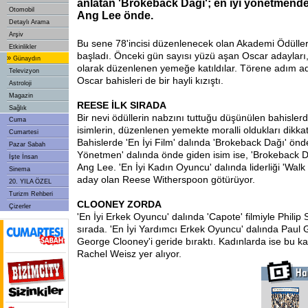
anlatan 'Brokeback Dağı'; en iyi yönetmende
Otomobil
Ang Lee önde.
Detaylı Arama
Arşiv
Bu sene 78'incisi düzenlenecek olan Akademi Ödülleri
Etkinlikler
başladı. Önceki gün sayısı yüzü aşan Oscar adayları,
»
Günaydın
olarak düzenlenen yemeğe katıldılar. Törene adım ad
Televizyon
Oscar bahisleri de bir hayli kızıştı.
Astroloji
Magazin
REESE İLK SIRADA
Sağlık
Bir nevi ödüllerin nabzını tuttuğu düşünülen bahisle
Cuma
isimlerin, düzenlenen yemekte moralli oldukları dikk
Cumartesi
Bahislerde 'En İyi Film' dalında 'Brokeback Dağı' önde 
Pazar Sabah
Yönetmen' dalında önde giden isim ise, 'Brokeback 
İşte İnsan
Ang Lee. 'En İyi Kadın Oyuncu' dalında liderliği 'Walk 
Sinema
aday olan Reese Witherspoon götürüyor.
20. YILA ÖZEL
Turizm Rehberi
CLOONEY ZORDA
Çizerler
'En İyi Erkek Oyuncu' dalında 'Capote' filmiyle Phili
sırada. 'En İyi Yardımcı Erkek Oyuncu' dalında Paul G
George Clooney'i geride bıraktı. Kadınlarda ise bu ka
Rachel Weisz yer alıyor.