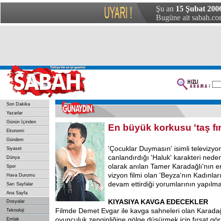
Şu an
15 Şubat 200
Bugüne ait sabah.com
Son Dakika
Yazarlar
Günün İçinden
En büyük korkusu 'taş fırı
Ekonomi
Gündem
'Çocuklar Duymasın' isimli televizyo
Siyaset
canlandırdığı 'Haluk' karakteri nedeni
Dünya
olarak anılan Tamer Karadağlı'nın en
Spor
vizyon filmi olan 'Beyza'nın Kadınlar
Hava Durumu
devam ettirdiği yorumlarının yapılma
Sarı Sayfalar
Ana Sayfa
KIYASIYA KAVGA EDECEKLER
Dosyalar
Filmde Demet Evgar ile kavga sahneleri olan Karadağ
Teknoloji
oyunculuk zenginliğine gölge düşürmek için fırsat gö
Emlak