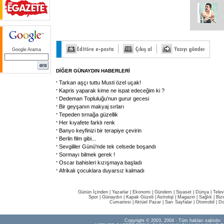
Google Arama
DİĞER GÜNAYDIN HABERLERİ
Tarkan aşçı tuttu Musti özel uçak!
Kapris yaparak kime ne ispat edeceğim ki ?
Dedeman Topluluğu'nun gurur gecesi
Bir geyşanın makyaj sırları
Tepeden tırnağa güzellik
Her kıyafete farklı renk
Banyo keyfinizi bir terapiye çevirin
Berlin film gibi...
Sevgililer Günü'nde tek celsede boşandı
Sormayı bilmek gerek !
Oscar bahisleri kızışmaya başladı
Afrikalı çocuklara duyarsız kalmadı
Günün İçinden
|
Yazarlar
|
Ekonomi
|
Gündem
|
Siyaset
|
Dünya |
Telev
Spor
|
Günaydın
|
Kapak Güzeli
|
Astroloji
|
Magazin
|
Sağlık
|
Biz
Cumartesi
|
Aktüel Pazar
|
Sarı Sayfalar
|
Otomobil
|
Do
Copyright © 2003, 2004 - Tüm hakları saklıdır.