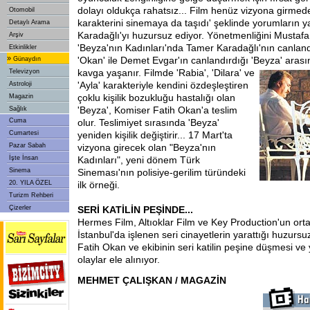
dolayı oldukça rahatsız... Film henüz vizyona girmede
Otomobil
karakterini sinemaya da taşıdı' şeklinde yorumların
Detaylı Arama
Karadağlı'yı huzursuz ediyor. Yönetmenliğini Mustafa A
Arşiv
'Beyza'nın Kadınları'nda Tamer Karadağlı'nın canland
Etkinlikler
»
'Okan' ile Demet Evgar'ın canlandırdığı 'Beyza'
arası
Günaydın
kavga yaşanır. Filmde 'Rabia', 'Dilara' ve
Televizyon
'Ayla' karakteriyle kendini özdeşleştiren
Astroloji
çoklu kişilik bozukluğu hastalığı olan
Magazin
'Beyza', Komiser Fatih Okan'a teslim
Sağlık
Cuma
olur. Teslimiyet sırasında 'Beyza'
Cumartesi
yeniden kişilik değiştirir... 17 Mart'ta
Pazar Sabah
vizyona girecek olan "Beyza'nın
İşte İnsan
Kadınları", yeni dönem Türk
Sinema
Sineması'nın polisiye-gerilim türündeki
20. YILA ÖZEL
ilk örneği.
Turizm Rehberi
Çizerler
SERİ KATİLİN PEŞİNDE...
Hermes Film, Altıoklar Film ve Key Production'un orta
İstanbul'da işlenen seri cinayetlerin yarattığı huzurs
Fatih Okan ve ekibinin seri katilin peşine düşmesi v
olaylar ele alınıyor.
MEHMET ÇALIŞKAN / MAGAZİN