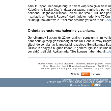
Azınlık Raporu nedeniyle bugün hakim karşısına çıkacak iki ü
Kaboğlu ile Baskın Oran'ın dava dosyasına, yanlışlıkla porno 
belirlendi. Başbakanlık İnsan Hakları Danışma Kurulu'nda gö
hazırladıkları "Azınlık Raporu"ndaki ifadeler nedeniyle TCK'n
"Türklüğü hakaret" ve 216'ncı maddesinde yer alan "halkı
...
de
Orduda soruşturma haberine yalanlama
Genelkurmay Başkanlığı, 22 general için soruşturma izni veril
haberlerin gerçeği yansıtmadığını bildirdi. Genelkurmay Başkan
sitesinde yer alan açıklamada, bir gazetede Genelkurmay Baş
Özkök'ün onayıyla bugüne kadar 22 general için soruşturma izn
yer aldığı belirtildi. Açıklamada, "Söz konusu haber abartılı
...
d
Günün İçinden
|
Yazarlar
|
Ekonomi
|
Gündem
|
Siyaset
|
Dünya |
Telev
Spor
|
Günaydın
|
Kapak Güzeli
|
Astroloji
|
Magazin
|
Sağlık
|
Bizi
Cumartesi
|
Pazar Sabah
|
Sarı Sayfalar
|
Otomobil
|
Dosyalar
|
Arşiv
Sabah
Servisi
Copyright © 2003-2006 Tüm hakları saklıdır.
MERKEZ GAZETE DERGİ BASIM YAYINCILIK SANAYİ VE Tİ
Üretim ve Tasarım