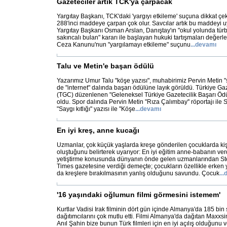
Gazeteciler artık TCK'ya çarpacak
Yargıtay Başkanı, TCK'daki 'yargıyı etkileme' suçuna dikkat çek
288'inci maddeye çarpan çok olur. Savcılar artık bu maddeyi u
Yargıtay Başkanı Osman Arslan, Danıştay'ın "okul yolunda tür
sakıncalı bulan" kararı ile başlayan hukuki tartışmaları değerle
Ceza Kanunu'nun "yargılamayı etkileme" suçunu
...
devamı
Talu ve Metin'e başarı ödülü
Yazarımız Umur Talu "köşe yazısı", muhabirimiz Pervin Metin 
de "internet" dalında başarı ödülüne layık görüldü. Türkiye Ga
(TGC) düzenlenen "Geleneksel Türkiye Gazetecilik Başarı Ödüll
oldu. Spor dalında Pervin Metin "Rıza Çalımbay'' röportajı ile
"Saygı kıtlığı" yazısı ile ''Köşe
...
devamı
En iyi kreş, anne kucağı
Uzmanlar, çok küçük yaşlarda kreşe gönderilen çocuklarda kiş
oluştuğunu belirterek uyarıyor: En iyi eğitim anne-babanın ver
yetiştirme konusunda dünyanın önde gelen uzmanlarından Stev
Times gazetesine verdiği demeçte; çocukların özellikle erken 
da kreşlere bırakılmasının yanlış olduğunu savundu. Çocuk
...
'16 yaşındaki oğlumun filmi görmesini istemem'
Kurtlar Vadisi Irak filminin dört gün içinde Almanya'da 185 bin 
dağıtımcılarını çok mutlu etti. Filmi Almanya'da dağıtan Maxxsi
Anıl Şahin bize bunun Türk filmleri için en iyi açılış olduğunu v