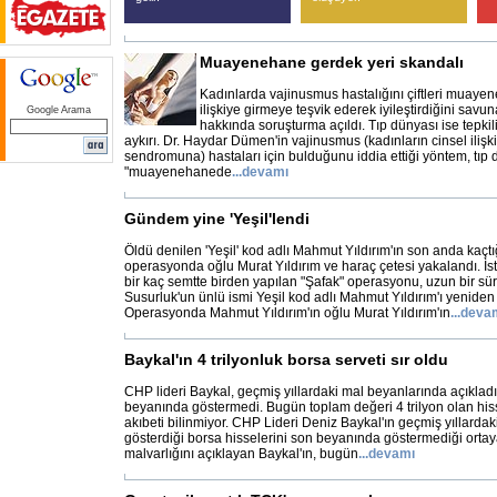
Muayenehane gerdek yeri skandalı
Kadınlarda vajinusmus hastalığını çiftleri muaye
ilişkiye girmeye teşvik ederek iyileştirdiğini sa
Google Arama
hakkında soruşturma açıldı. Tıp dünyası ise tepkili
aykırı. Dr. Haydar Dümen'in vajinusmus (kadınların cinsel ili
sendromuna) hastaları için bulduğunu iddia ettiği yöntem, tıp
"muayenehanede
...
devamı
Gündem yine 'Yeşil'lendi
Öldü denilen 'Yeşil' kod adlı Mahmut Yıldırım'ın son anda kaçtı
operasyonda oğlu Murat Yıldırım ve haraç çetesi yakalandı. İ
bir kaç semtte birden yapılan "Şafak" operasyonu, uzun bir sür
Susurluk'un ünlü ismi Yeşil kod adlı Mahmut Yıldırım'ı yenide
Operasyonda Mahmut Yıldırım'ın oğlu Murat Yıldırım'ın
...
deva
Baykal'ın 4 trilyonluk borsa serveti sır oldu
CHP lideri Baykal, geçmiş yıllardaki mal beyanlarında açıkladı
beyanında göstermedi. Bugün toplam değeri 4 trilyon olan hiss
akıbeti bilinmiyor. CHP Lideri Deniz Baykal'ın geçmiş yıllarda
gösterdiği borsa hisselerini son beyanında göstermediği ortay
malvarlığını açıklayan Baykal'ın, bugün
...
devamı