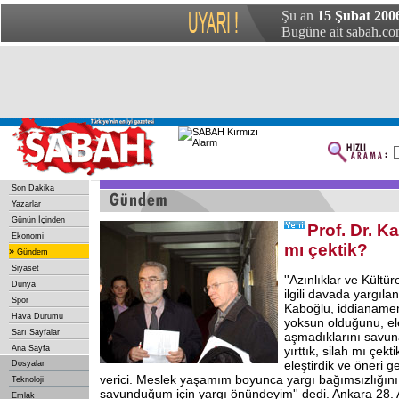
Şu an
15 Şubat 200
Bugüne ait sabah.com
Son Dakika
Yazarlar
Günün İçinden
Prof. Dr. K
Ekonomi
mı çektik?
»
Gündem
Siyaset
''Azınlıklar ve Kültür
Dünya
ilgili davada yargıla
Spor
Kaboğlu, iddianame
Hava Durumu
yoksun olduğunu, eleş
Sarı Sayfalar
aşmadıklarını savun
Ana Sayfa
yırttık, silah mı çek
eleştirdik ve öneri g
Dosyalar
verici. Meslek yaşamım boyunca yargı bağımsızlığını
Teknoloji
savunduğum için yargı önündeyim'' dedi. Ankara 28. 
Emlak