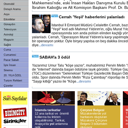
Mahkemesi'nde, eski İnsan Hakları Danışma Kurulu B
Otomobil
İbrahim Kaboğlu ve Alt Komisyon Başkanı Prof. Dr. B
Detaylı Arama
Arşiv
Cerrah 'Yeşil' haberlerini yalanladı
Etkinlikler
Günaydın
İstanbul İl Emniyet Müdürü Celalettin Cerrah, baz
"Yeşil" kod adlı Mahmut Yıldırım'ın, oğlu Murat Yıl
Televizyon
operasyonda son anda polisin elinden kaçtığı yö
Astroloji
yalanladı. Cerrah, "Operasyon Murat Yıldırım'a karşı yapılmıştır
Magazin
bir operasyon yoktur. Öyle birşey yapılsa on beş dakika öncede
diye
...
devamı
Sağlık
Cuma
Cumartesi
SABAH'a 3 ödül
Pazar Sabah
Yazarımız Umur Talu "köşe yazısı", muhabirimiz Pervin Metin 
İşte İnsan
de "internet" dalında başarı ödülüne layık görüldü. Türkiye Ga
Sinema
(TGC) düzenlenen "Geleneksel Türkiye Gazetecilik Başarı Ödüll
20. YILA ÖZEL
oldu. Spor dalında Pervin Metin "Rıza Çalımbay'' röportajı ile
Turizm Rehberi
"Saygı kıtlığı" yazısı ile ''Köşe
...
devamı
Çizerler
İslamda tarikatlar
Çerçeve Belgesi
M
12 ana tarikat ve önemli
Müzakerelerde yol
T
kollarına bu linkten
haritasını oluşturan
h
ulaşabilirsiniz. Tarikat,
Müzakere Çerçeve
k
Arapça'da
yol
anlamına
Belgesi 3 bölümden
m
gelir.
oluşuyor.