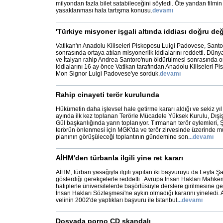
milyondan fazla bilet satabileceğini söyledi. Öte yandan filmi
yasaklanması hala tartışma konusu.
devamı
'Türkiye misyoner işgali altında iddiası doğru deği
Vatikan'ın Anadolu Kiliseleri Piskoposu Luigi Padovese, Sant
sonrasında ortaya atılan misyonerlik iddialarını reddetti. Dünya
ve İtalyan rahip Andrea Santoro'nun öldürülmesi sonrasında or
iddialarını 16 ay önce Vatikan tarafından Anadolu Kiliseleri P
Mon Signor Luigi Padovese'ye sorduk.
devamı
Rahip cinayeti terör kurulunda
Hükümetin daha işlevsel hale getirme kararı aldığı ve sekiz yı
ayında ilk kez toplanan Terörle Mücadele Yüksek Kurulu, Dışi
Gül başkanlığında yarın toplanıyor. Tırmanan terör eylemleri, Ş
terörün önlenmesi için MGK'da ve terör zirvesinde üzerinde m
planının görüşüleceği toplantının gündemine son
...
devamı
AİHM'den türbanla ilgili yine ret kararı
AİHM, türban yasağıyla ilgili yapılan iki başvuruyu da Leyla 
gösterdiği gerekçelerle reddetti . Avrupa İnsan Hakları Mahk
hatiplerle üniversitelerde başörtüsüyle derslere girilmesine ge
İnsan Hakları Sözleşmesi'ne aykırı olmadığı kararını yineledi.
velinin 2002'de yaptıkları başvuru ile İstanbul
...
devamı
Dosyada porno CD skandalı