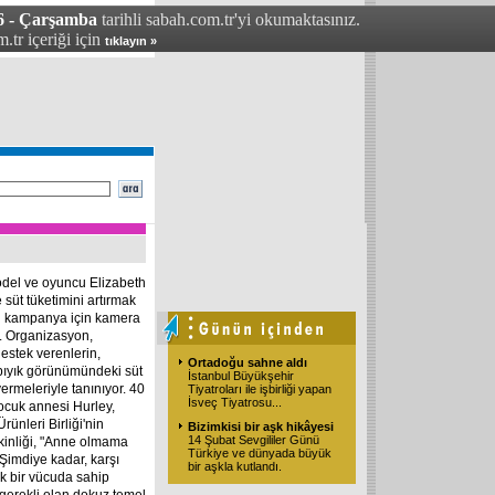
6 - Çarşamba
tarihli sabah.com.tr'yi okumaktasınız.
.tr içeriği için
tıklayın »
odel ve oyuncu Elizabeth
 süt tüketimini artırmak
an kampanya için kamera
i. Organizasyon,
stek verenlerin,
Ortadoğu sahne aldı
bıyık görünümündeki süt
İstanbul Büyükşehir
ermeleriyle tanınıyor. 40
Tiyatroları ile işbirliği yapan
İsveç Tiyatrosu...
çocuk annesi Hurley,
ünleri Birliği'nin
Bizimkisi bir aşk hikâyesi
14 Şubat Sevgililer Günü
kinliği, "Anne olmama
Türkiye ve dünyada büyük
 Şimdiye kadar, karşı
bir aşkla kutlandı.
 bir vücuda sahip