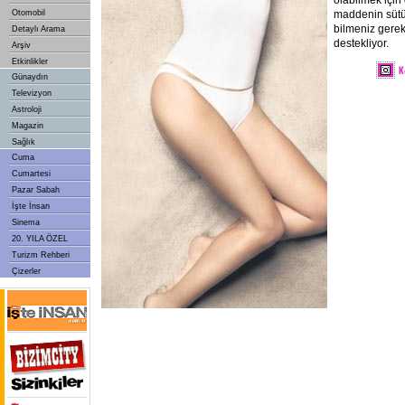
olabilmek için
Otomobil
maddenin sütü
bilmeniz gerek
Detaylı Arama
destekliyor.
Arşiv
Etkinlikler
Günaydın
Televizyon
Astroloji
Magazin
Sağlık
Cuma
Cumartesi
Pazar Sabah
İşte İnsan
Sinema
20. YILA ÖZEL
Turizm Rehberi
Çizerler