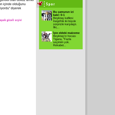
 gerekli olan dokuz temel
n içinde olduğunu
iyordu" diyerek
Bu çamurun izi
kalır: 0-1
Beşiktaş kafilesi
İnegöl'de iki büyük
sürprizle karşılaştı.
İlki,...
İşte eldeki malzeme
Beşiktaş'ın hocası
Tigana, "Fazla
seçimim yok.
Rekabet...