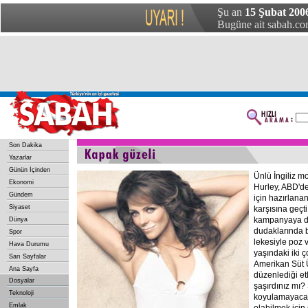
Şu an
15 Şubat 200
Bugüne ait sabah.com
Son Dakika
Yazarlar
Günün İçinden
Ünlü İngiliz m
Ekonomi
Hurley, ABD'de
Gündem
için hazırlan
Siyaset
karşısına geçt
kampanyaya de
Dünya
dudaklarında 
Spor
lekesiyle poz v
Hava Durumu
yaşındaki iki 
Sarı Sayfalar
Amerikan Süt Ür
Ana Sayfa
düzenlediği et
Dosyalar
şaşırdınız mı?
Teknoloji
koyulamayacak
Emlak