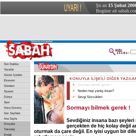
Şu an
15 Şubat 200
Bugüne ait sabah.com
Son Dakika
Yazarlar
Günün İçinden
Ekonomi
Sormayı bilmek gerek !
Gündem
Neden hep yanlış insan?
Siyaset
Sevgi Sözcükleri
Dünya
Spor
Sormayı bilmek gerek !
Hava Durumu
Sarı Sayfalar
Ana Sayfa
Sevdiğiniz insana bazı şeyler
Dosyalar
gerçekten de hiç kolay değil 
Teknoloji
oturmak da çare değil. En iyisi uygun bir dil
Emlak