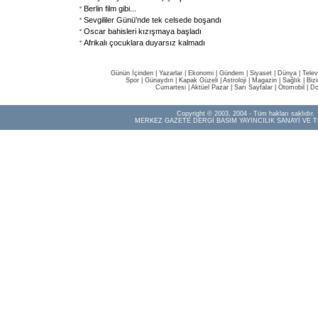
Berlin film gibi...
Sevgililer Günü'nde tek celsede boşandı
Oscar bahisleri kızışmaya başladı
Afrikalı çocuklara duyarsız kalmadı
Günün İçinden
|
Yazarlar
|
Ekonomi
|
Gündem
|
Siyaset
|
Dünya |
Telev
Spor
|
Günaydın
|
Kapak Güzeli
|
Astroloji
|
Magazin
|
Sağlık
|
Biz
Cumartesi
|
Aktüel Pazar
|
Sarı Sayfalar
|
Otomobil
|
Do
Copyright © 2003, 2004 - Tüm hakları saklıdır.
MERKEZ GAZETE DERGİ BASIM YAYINCILIK SANAYİ VE T