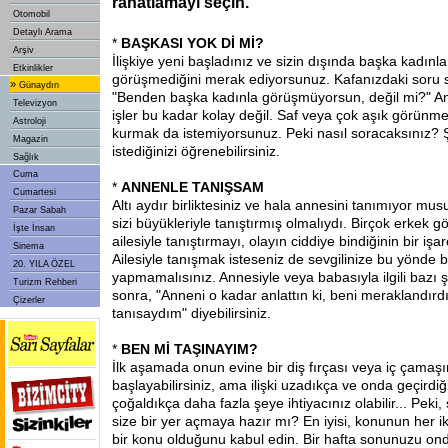
rahatlamayı seçin.
Otomobil
Detaylı Arama
*
BAŞKASI YOK Dİ Mİ?
Arşiv
İlişkiye yeni başladınız ve sizin dışında başka kadınl
Etkinlikler
görüşmediğini merak ediyorsunuz. Kafanızdaki soru 
»
Günaydın
"Benden başka kadınla görüşmüyorsun, değil mi?" An
Televizyon
işler bu kadar kolay değil. Saf veya çok aşık görünme
Astroloji
kurmak da istemiyorsunuz. Peki nasıl soracaksınız? 
Magazin
istediğinizi öğrenebilirsiniz.
Sağlık
Cuma
*
ANNENLE TANIŞSAM
Cumartesi
Altı aydır birliktesiniz ve hala annesini tanımıyor m
Pazar Sabah
sizi büyükleriyle tanıştırmış olmalıydı. Birçok erkek gö
İşte İnsan
ailesiyle tanıştırmayı, olayın ciddiye bindiğinin bir işar
Sinema
Ailesiyle tanışmak isteseniz de sevgilinize bu yönde b
20. YILA ÖZEL
yapmamalısınız. Annesiyle veya babasıyla ilgili bazı ş
Turizm Rehberi
sonra, "Anneni o kadar anlattın ki, beni meraklandır
Çizerler
tanısaydım" diyebilirsiniz.
*
BEN Mİ TAŞINAYIM?
İlk aşamada onun evine bir diş fırçası veya iç çamaşı
başlayabilirsiniz, ama ilişki uzadıkça ve onda geçirdiğ
çoğaldıkça daha fazla şeye ihtiyacınız olabilir... Peki, 
size bir yer açmaya hazır mı? En iyisi, konunun her iki
bir konu olduğunu kabul edin. Bir hafta sonunuzu ond