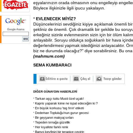
eşyalarınızın orada olmasının onu engelleyip engelle
Böylece ilişkinizle ilgili ipucu yakalayın.
*
EVLENECEK MİYİZ?
Düşüncelerinizi sevdiğiniz kişiye açıklamak önemli b
şekliniz de önemli. Çok dramatik bir şekilde bu soruy
Google Arama
erkeğiniz sizinle evlenmesinin sizin için bir ölüm kal
anlayabilir. Soruyu oldukça soğukkanlı bir hava içinde s
değerlendirmesi yapmak istediğinizi anlayacaktır. Örn
biz ne durumda olacağız?" diye sorabilirsiniz. Bu ona 
(mahmure.com)
SEMA KUMBARACI
DİĞER GÜNAYDIN HABERLERİ
Tarkan aşçı tuttu Musti özel uçak!
Kapris yaparak kime ne ispat edeceğim ki ?
En büyük korkusu 'taş fırın' etiketi
Dedeman Topluluğu'nun gurur gecesi
Bir geyşanın makyaj sırları
Tepeden tırnağa güzellik
Her kıyafete farklı renk
Banyo keyfinizi bir terapiye çevirin