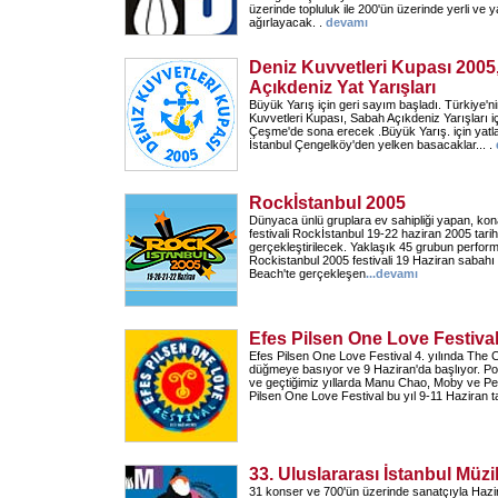
üzerinde topluluk ile 200'ün üzerinde yerli ve
ağırlayacak. .
devamı
Deniz Kuvvetleri Kupası 200
Açıkdeniz Yat Yarışları
Büyük Yarış için geri sayım başladı. Türkiye'ni
Kuvvetleri Kupası, Sabah Açıkdeniz Yarışları i
Çeşme'de sona erecek .Büyük Yarış. için yat
İstanbul Çengelköy'den yelken basacaklar... .
Rockİstanbul 2005
Dünyaca ünlü gruplara ev sahipliği yapan, ko
festivali Rockİstanbul 19-22 haziran 2005 tarihi
gerçekleştirilecek. Yaklaşık 45 grubun perfor
Rockistanbul 2005 festivali 19 Haziran sabahı 
Beach'te gerçekleşen
...
devamı
Efes Pilsen One Love Festiva
Efes Pilsen One Love Festival 4. yılında The C
düğmeye basıyor ve 9 Haziran'da başlıyor. Poz
ve geçtiğimiz yıllarda Manu Chao, Moby ve Pet
Pilsen One Love Festival bu yıl 9-11 Haziran ta
33. Uluslararası İstanbul Müzi
31 konser ve 700'ün üzerinde sanatçıyla Hazir