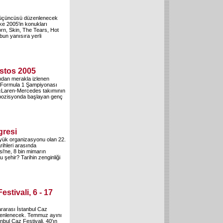
a üçüncüsü düzenlenecek
ke 2005'in konukları
rn, Skin, The Tears, Hot
un yanısıra yerli
stos 2005
ndan merakla izlenen
a Formula 1 Şampiyonası
McLaren-Mercedes takımının
l pozisyonda başlayan genç
gresi
yük organizasyonu olan 22.
ihleri arasında
i'ne, 8 bin mimarın
bu şehir? Tarihin zenginliği
estivali, 6 - 17
ararası İstanbul Caz
üzenlenecek. Temmuz ayını
bul Caz Festivali, 40'ın