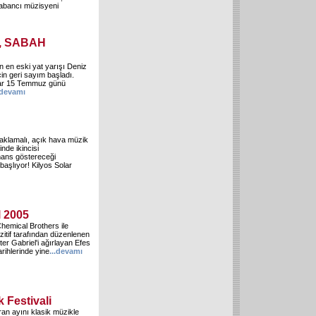
 yabancı müzisyeni
5, SABAH
n en eski yat yarışı Deniz
çin geri sayım başladı.
lar 15 Temmuz günü
devamı
naklamalı, açık hava müzik
nde ikincisi
mans göstereceği
başlıyor! Kilyos Solar
l 2005
hemical Brothers ile
itif tarafından düzenlenen
er Gabriel'i ağırlayan Efes
rihlerinde yine
...
devamı
k Festivali
an ayını klasik müzikle