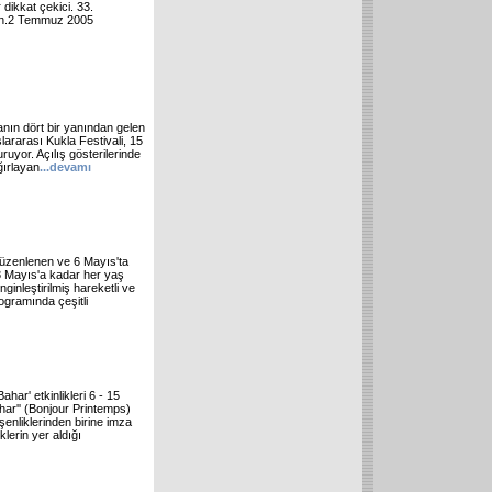
dikkat çekici. 33.
iran.2 Temmuz 2005
anın dört bir yanından gelen
lararası Kukla Festivali, 15
ruyor. Açılış gösterilerinde
ğırlayan
...
devamı
 düzenlenen ve 6 Mayıs'ta
8 Mayıs'a kadar her yaş
ginleştirilmiş hareketli ve
ogramında çeşitli
ar' etkinlikleri 6 - 15
ar'' (Bonjour Printemps)
 şenliklerinden birine imza
lerin yer aldığı