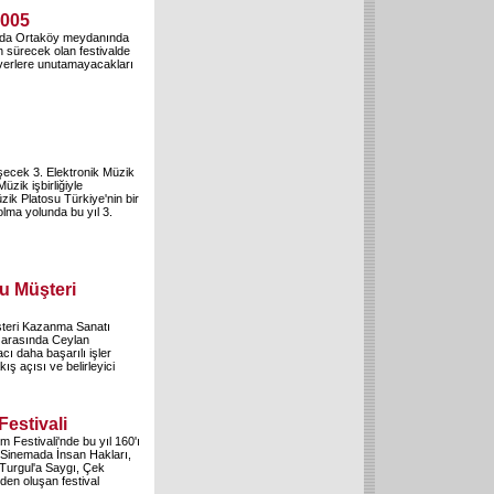
2005
sında Ortaköy meydanında
ün sürecek olan festivalde
everlere unutamayacakları
eşecek 3. Elektronik Müzik
üzik işbirliğiyle
zik Platosu Türkiye'nin bir
olma yolunda bu yıl 3.
u Müşteri
şteri Kazanma Sanatı
0 arasında Ceylan
cı daha başarılı işler
ş açısı ve belirleyici
Festivali
lm Festivali'nde bu yıl 160'ı
, Sinemada İnsan Hakları,
 Turgul'a Saygı, Çek
den oluşan festival