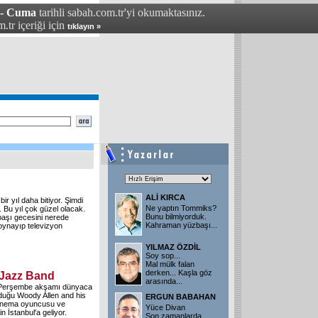
 - Cuma
tarihli sabah.com.tr'yi okumaktasınız.
.tr içeriği için
tıklayın »
ALİ KIRCA
bir yıl daha bitiyor. Şimdi
Ne yaptın Tommiks?
 Bu yıl çok güzel olacak.
Bunu bilmiyorduk.
lbaşı gecesini nerede
Kahraman yüzbaşı...
 oynayıp televizyon
YILMAZ ÖZDİL
Soy sop...
Mal mülk falan
derken... Kaşla göz
 Jazz Band
arasında...
ık Perşembe akşamı dünyaca
lduğu Woody Allen and his
ERGUN BABAHAN
sinema oyuncusu ve
Yüce Divan
 İstanbul'a geliyor.
Son zamanlarda