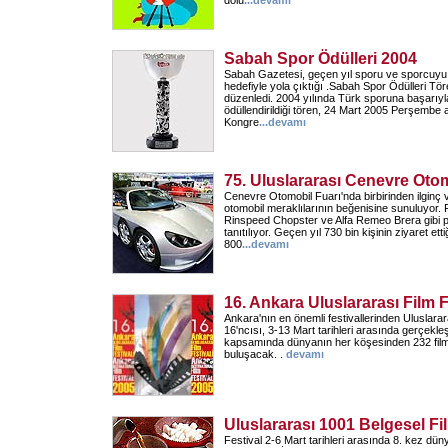
dolu
...
devamı
Sabah Spor Ödülleri 2004
Sabah Gazetesi, geçen yıl sporu ve sporcuyu 
hedefiyle yola çıktığı .Sabah Spor Ödülleri Tören
düzenledi. 2004 yılında Türk sporuna başarıyl
ödüllendirildiği tören, 24 Mart 2005 Perşembe 
Kongre
...
devamı
75. Uluslararası Cenevre Otom
Cenevre Otomobil Fuarı'nda birbirinden ilginç v
otomobil meraklılarının beğenisine sunuluyor. 
Rinspeed Chopster ve Alfa Remeo Brera gibi p
tanıtılıyor. Geçen yıl 730 bin kişinin ziyaret etti
800
...
devamı
16. Ankara Uluslararası Film F
Ankara'nın en önemli festivallerinden Uluslarara
16'ncısı, 3-13 Mart tarihleri arasında gerçekleş
kapsamında dünyanın her köşesinden 232 film
buluşacak. .
devamı
Uluslararası 1001 Belgesel Fil
Festival 2-6 Mart tarihleri arasında 8. kez dün