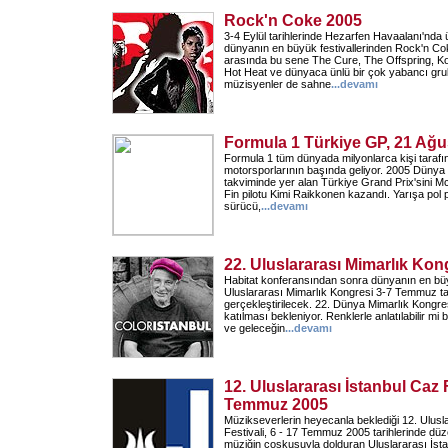
Rock'n Coke 2005
3-4 Eylül tarihlerinde Hezarfen Havaalanı'nd
dünyanın en büyük festivallerinden Rock'n Co
arasında bu sene The Cure, The Offspring, Ko
Hot Heat ve dünyaca ünlü bir çok yabancı grub
müzisyenler de sahne
...
devamı
Formula 1 Türkiye GP, 21 Ağu
Formula 1 tüm dünyada milyonlarca kişi tarafı
motorsporlarının başında geliyor. 2005 Düny
takviminde yer alan Türkiye Grand Prix'sini 
Fin pilotu Kimi Raikkonen kazandı. Yarışa po
sürücü,
...
devamı
22. Uluslararası Mimarlık Kon
Habitat konferansından sonra dünyanın en bü
Uluslararası Mimarlık Kongresi 3-7 Temmuz tar
gerçekleştirilecek. 22. Dünya Mimarlık Kongres
katılması bekleniyor. Renklerle anlatılabilir mi 
ve geleceğin
...
devamı
12. Uluslararası İstanbul Caz F
Temmuz 2005
Müzikseverlerin heyecanla beklediği 12. Ulusl
Festivali, 6 - 17 Temmuz 2005 tarihlerinde d
müziğin coşkusuyla dolduran Uluslararası İstan