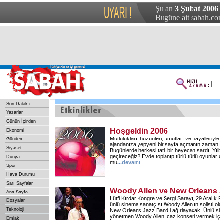
Şu an
3 Şubat 2006
Bugüne ait sabah.com
Son Dakika
Yazarlar
Günün İçinden
Hoşgeldin 2006
Ekonomi
Mutlulukları, hüzünleri, umutları ve hayalleriyle 
Gündem
ajandanıza yepyeni bir sayfa açmanın zamanı.
Siyaset
Bugünlerde herkesi tatlı bir heyecan sardı. Yı
geçireceğiz? Evde toplanıp türlü türlü oyunlar
Dünya
mu
...
devamı
Spor
Hava Durumu
Sarı Sayfalar
Woody Allen ve New Orleans
Ana Sayfa
Lütfi Kırdar Kongre ve Sergi Sarayı, 29 Aral
Dosyalar
ünlü sinema sanatçısı Woody Allen.ın solisti o
Teknoloji
New Orleans Jazz Band.i ağırlayacak. Ünlü 
yönetmen Woody Allen, caz konseri vermek için
Emlak