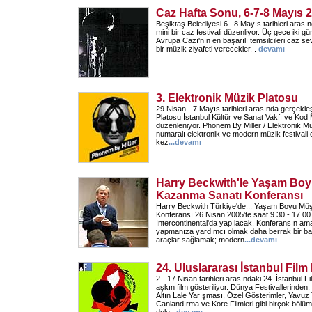
Caz Hafta Sonu, 6-7-8 Mayıs 
Beşiktaş Belediyesi 6 . 8 Mayıs tarihleri ara
mini bir caz festivali düzenliyor. Üç gece iki g
Avrupa Cazı'nın en başarılı temsilcileri caz s
bir müzik ziyafeti verecekler. .
devamı
3. Elektronik Müzik Platosu
29 Nisan - 7 Mayıs tarihleri arasında gerçekl
Platosu İstanbul Kültür ve Sanat Vakfı ve Kod M
düzenleniyor. Phonem By Miller / Elektronik Mü
numaralı elektronik ve modern müzik festivali 
kez
...
devamı
Harry Beckwith'le Yaşam Boy
Kazanma Sanatı Konferansı
Harry Beckwith Türkiye'de... Yaşam Boyu Mü
Konferansı 26 Nisan 2005'te saat 9.30 - 17.0
Intercontinental'da yapılacak. Konferansın ama
yapmanıza yardımcı olmak daha berrak bir bakı
araçlar sağlamak; modern
...
devamı
24. Uluslararası İstanbul Film 
2 - 17 Nisan tarihleri arasındaki 24. İstanbul Fi
aşkın film gösteriliyor. Dünya Festivallerinden
Altın Lale Yarışması, Özel Gösterimler, Yavuz
Canlandırma ve Kore Filmleri gibi birçok bölüm