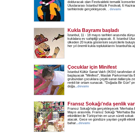
dolduracak olan Festivaldeki tematik konserler 
Uluslararası İstanbul Müzik Festivali, 6 Haz
tarihlerinde gerçekleşecek. .
devamı
Kukla Bayramı başladı
İstanbul, 11 - 18 mayıs tarihleri arasında düny
kuklalara ev sahipliği yapacak. 8. İstanbul Ulus
ülkeden 20 kukla gösterisini seyircilerle buluştu
her yıl önemli kukla topluluklarını İstanbul'da a
Çocuklar için Minifest
İstanbul Kültür Sanat Vakfı (İKSV) tarafından
başlayacak ''Minifest'', Maslak Parkorman'da 
grubundan çocuklara çeşitli sanat dallarıyla zen
renkli bir ortam sunacak. ''Doğada Bir Gün'' pr
doğa
...
devamı
Fransız Sokağı'nda şenlik var
Fransız Sokağı'nda gerçekleşecek 'Merhaba Bah
Mayıs arasında. Fransız Sokağı ''Merhaba Bah
etkinlikleri ile Türkiye'nin en uzun süreli sokak
atacak. Gece ve gündüze yayılan çeşitli etkinlik
bahar
...
devamı