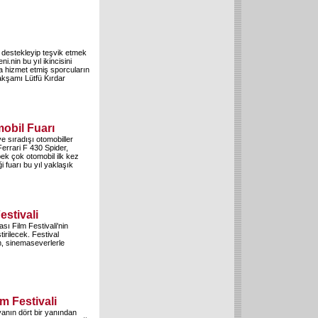
destekleyip teşvik etmek
i.nin bu yıl ikincisini
a hizmet etmiş sporcuların
akşamı Lütfü Kırdar
obil Fuarı
e sıradışı otomobiller
Ferrari F 430 Spider,
ek çok otomobil ilk kez
ği fuarı bu yıl yaklaşık
estivali
sı Film Festivali'nin
tirilecek. Festival
, sinemaseverlerle
m Festivali
yanın dört bir yanından