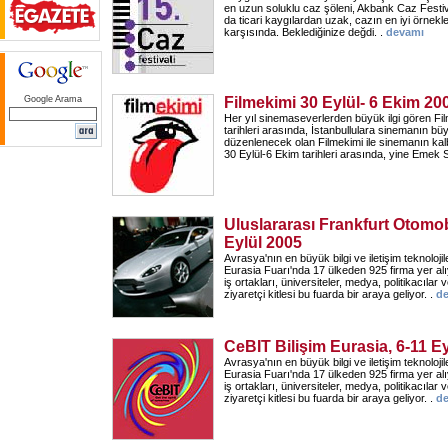
en uzun soluklu caz şöleni, Akbank Caz Festival
da ticari kaygılardan uzak, cazın en iyi örnekler
karşısında. Beklediğinize değdi. .
devamı
Google Arama
Filmekimi 30 Eylül- 6 Ekim 20
Her yıl sinemaseverlerden büyük ilgi gören Fil
tarihleri arasında, İstanbullulara sinemanın b
düzenlenecek olan Filmekimi ile sinemanın kal
30 Eylül-6 Ekim tarihleri arasında, yine Emek 
Uluslararası Frankfurt Otomob
Eylül 2005
Avrasya'nın en büyük bilgi ve iletişim teknolojil
Eurasia Fuarı'nda 17 ülkeden 925 firma yer alıyo
iş ortakları, üniversiteler, medya, politikacılar ve
ziyaretçi kitlesi bu fuarda bir araya geliyor. .
d
CeBIT Bilişim Eurasia, 6-11 E
Avrasya'nın en büyük bilgi ve iletişim teknolojil
Eurasia Fuarı'nda 17 ülkeden 925 firma yer alıyo
iş ortakları, üniversiteler, medya, politikacılar ve
ziyaretçi kitlesi bu fuarda bir araya geliyor. .
d