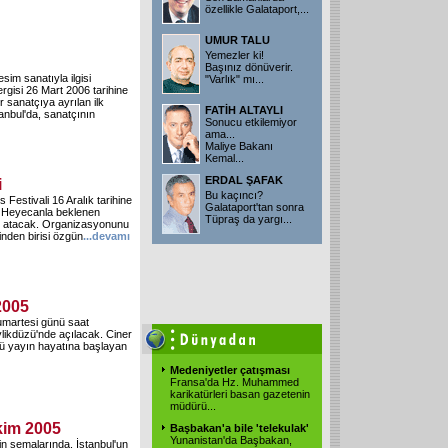
özellikle Galataport,...
UMUR TALU
Yemezler ki!
Başınız dönüverir.
sim sanatıyla ilgisi
"Varlık" mı...
rgisi 26 Mart 2006 tarihine
 sanatçıya ayrılan ilk
FATİH ALTAYLI
anbul'da, sanatçının
Sonucu etkilemiyor
ama...
Maliye Bakanı
Kemal...
ERDAL ŞAFAK
i
Bu kaçıncı?
Festivali 16 Aralık tarihine
Galataport'tan sonra
. Heyecanla beklenen
Tüpraş da yargı...
nı atacak. Organizasyonunu
rinden birisi özgün
...
devamı
2005
umartesi günü saat
ikdüzü'nde açılacak. Ciner
ü yayın hayatına başlayan
Medeniyetler çatışması
Fransa'da Hz. Muhammed
karikatürleri basan gazetenin
müdürü...
kim 2005
Başbakan'a bile 'telekulak'
Yunanistan'da Başbakan,
in semalarında. İstanbul'un