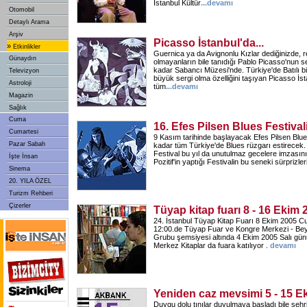
İstanbul Kültür
...
devamı
Otomobil
Detaylı Arama
Arşiv
Picasso İstanbul'da...
»
Etkinlikler
Guernica ya da Avignonlu Kızlar dediğinizde, re
Günaydın
olmayanların bile tanıdığı Pablo Picasso'nun se
kadar Sabancı Müzesi'nde. Türkiye'de Batılı bir
Televizyon
büyük sergi olma özelliğini taşıyan Picasso İst
Astroloji
tüm
...
devamı
Magazin
Sağlık
Cuma
16. Efes Pilsen Blues Festival
Cumartesi
9 Kasım tarihinde başlayacak Efes Pilsen Blues 
Pazar Sabah
kadar tüm Türkiye'de Blues rüzgarı estirecek
Festival bu yıl da unutulmaz gecelere imzası
İşte İnsan
Pozitif'in yaptığı Festivalin bu seneki sürprizle
Sinema
20. YILA ÖZEL
Turizm Rehberi
Çizerler
Tüyap kitap fuarı 8 - 16 Ekim 
24. İstanbul Tüyap Kitap Fuarı 8 Ekim 2005 C
12:00.de Tüyap Fuar ve Kongre Merkezi - Beyl
Grubu şemsiyesi altında 4 Ekim 2005 Salı gün
Merkez Kitaplar da fuara katılıyor .
devamı
Yeniden caz mevsimi 5 - 15 E
Duygu dolu tınılar duyulmaya başladı bile şehr