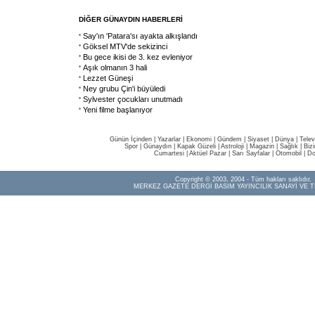
DİĞER GÜNAYDIN HABERLERİ
Say'ın 'Patara'sı ayakta alkışlandı
Göksel MTV'de sekizinci
Bu gece ikisi de 3. kez evleniyor
Aşık olmanın 3 hali
Lezzet Güneşi
Ney grubu Çin'i büyüledi
Sylvester çocukları unutmadı
Yeni filme başlanıyor
Günün İçinden
|
Yazarlar
|
Ekonomi
|
Gündem
|
Siyaset
|
Dünya |
Telev
Spor
|
Günaydın
|
Kapak Güzeli
|
Astroloji
|
Magazin
|
Sağlık
|
Biz
Cumartesi
|
Aktüel Pazar
|
Sarı Sayfalar
|
Otomobil
|
Do
Copyright © 2003, 2004 - Tüm hakları saklıdır.
MERKEZ GAZETE DERGİ BASIM YAYINCILIK SANAYİ VE T