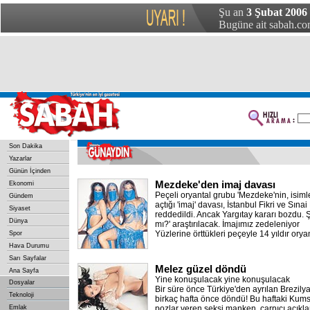
Şu an
3 Şubat 2006
Bugüne ait sabah.com
Son Dakika
Yazarlar
Günün İçinden
Mezdeke'den imaj davası
Ekonomi
Peçeli oryantal grubu 'Mezdeke'nin, isiml
Gündem
açtığı 'imaj' davası, İstanbul Fikri ve Sı
Siyaset
reddedildi. Ancak Yargıtay kararı bozdu.
Dünya
mı?' araştırılacak. İmajımız zedeleniyor
Yüzlerine örttükleri peçeyle 14 yıldır orya
Spor
Hava Durumu
Sarı Sayfalar
Melez güzel döndü
Ana Sayfa
Yine konuşulacak yine konuşulacak
Dosyalar
Bir süre önce Türkiye'den ayrılan Brezily
Teknoloji
birkaç hafta önce döndü! Bu haftaki Kums
Emlak
pozlar veren seksi manken, çarpıcı açıkla