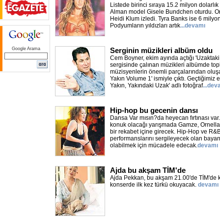
Listede birinci sıraya 15.2 milyon dolarlı
Alman model Gisele Bundchen oturdu. On
Heidi Klum izledi. Tyra Banks ise 6 milyo
Podyumların yıldızları artık
...devamı
Google Arama
Serginin müzikleri albüm oldu
Cem Boyner, ekim ayında açtığı 'Uzaktaki
sergisinde çalınan müzikleri albümde topla
müzisyenlerin önemli parçalarından oluş
Yakın Volume 1' ismiyle çıktı. Geçtiğimiz 
Yakın, Yakındaki Uzak' adlı fotoğraf
...dev
Hip-hop bu gecenin dansı
Dansa Var mısın?da heyecan fırtınası var. 
konuk olacağı yarışmada Gamze, Ornella, 
bir rekabet içine girecek. Hip-Hop ve R&B 
performanslarını sergileyecek olan bayan 
olabilmek için mücadele edecak.
devamı
Ajda bu akşam TİM'de
Ajda Pekkan, bu akşam 21.00'de TİM'de 
konserde ilk kez türkü okuyacak.
devamı