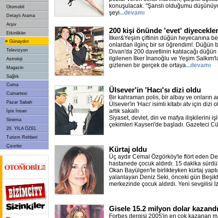
konuşulacak. "Şanslı olduğumu düşünüyo
Otomobil
şeyi
...devamı
Detaylı Arama
Arşiv
200 kişi önünde 'evet' diyecekle
Etkinlikler
İlker&Yeşim çiftinin düğün heyecanına be
»
Günaydın
onlardan ilginç bir sır öğrendim!. Düğü
Televizyon
Divan'da 200 davetlinin katılacağı düğün 
ilgilenen İlker İnanoğlu ve Yeşim Salkım'l
Astroloji
gizlenen bir gerçek de ortaya
...devamı
Magazin
Sağlık
Cuma
Ülsever'in 'Hacı'sı dizi oldu
Cumartesi
Bir kahraman polis, bir albay ve onların a
Pazar Sabah
Ülsever'in 'Hacı' isimli kitabı atv için dizi o
artık sakallı
İşte İnsan
Siyaset, devlet, din ve mafya ilişkilerini iş
Sinema
çekimleri Kayseri'de başladı. Gazeteci C
20. YILA ÖZEL
Turizm Rehberi
Çizerler
Kürtaj oldu
Üç aydır Cemal Özgörköy'le flört eden Den
hastanede çocuk aldırdı. 15 dakika sürdü
Okan Bayülgen'le birlikteyken kürtaj yaptır
yalanlayan Deniz Seki, önceki gün Beşikta
merkezinde çocuk aldırdı. Yeni sevgilisi İz
Gisele 15.2 milyon dolar kazand
Forbes dergisi 2005'in en çok kazanan ma