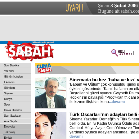
Şu an
3 Şubat 2006
Bugüne ait sabah.com
Son Dakika
Yazarlar
Günün İçinden
Sinemada bu kez 'baba ve kızı' 
Ekonomi
'Babam ve Oğlum' çok konuşuldu, şimdi ise
Gündem
öyküsü gösterimde. 'Kanıt' haftanın en etki
Başrollerini güzel oyuncu Gwyneth Paltro
Siyaset
Hopkins'in paylaştığı "Proof-Kanıt", dahi 
Dünya
ile kızının ilişkisini konu
...devamı
Spor
Hava Durumu
Türk Oscarları'nın adayları belli
Sarı Sayfalar
Sinema Yazarları Derneği'nin Türk Sinema
Ana Sayfa
belli oldu. En İyi Kadın Oyuncu Ödülü ad
Dosyalar
Cumbul. Hülya Avşar, Cem Yılmaz ve Timu
yardımcı oyuncu adayları arasında. İşte diğ
Teknoloji
devamı
Emlak