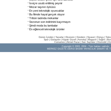
İsviçre usulü eritilmiş peynir
Mezar taşının öyküsü
En yeni teknolojik oyuncaklar
Bu filmde hayal gerçek oluyor
Tribün tadında mekanlar
Sezonun son indirimini kaçırmayın
Şimdi moda bu lambalar
En eğlenceli teknolojik ürünler
Günün İçinden
|
Yazarlar
|
Ekonomi
|
Gündem
|
Siyaset
|
Dünya |
Telev
Spor
|
Günaydın
|
Kapak Güzeli
|
Astroloji
|
Magazin
|
Sağlık
|
Biz
Cumartesi
|
Aktüel Pazar
|
Sarı Sayfalar
|
Otomobil
|
Do
Copyright © 2003, 2004 - Tüm hakları saklıdır.
MERKEZ GAZETE DERGİ BASIM YAYINCILIK SANAYİ VE T