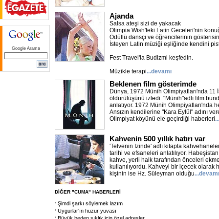
Ajanda
Salsa ateşi sizi de yakacak
Olimpia Wish'teki Latin Geceleri'nin konu
Ödüllü dansçı ve öğrencilerinin gösterisini
İsteyen Latin müziği eşliğinde kendini pist
Google Arama
Fest Travel'la Budizmi keşfedin.
Müzikle terapi
...devamı
Beklenen film gösterimde
Dünya, 1972 Münih Olimpiyatları'nda 11 İsr
öldürülüşünü izledi. "Münih"adlı film bu
anlatıyor. 1972 Münih Olimpiyatları'nda h
Ansızın kendilerine "Kara Eylül" adını vere
Olimpiyat köyünü ele geçirdiği haberleri
.
Kahvenin 500 yıllık hatırı var
'Telvenin İzinde' adlı kitapta kahvehanel
tarihi ve efsaneleri anlatılıyor. Habeşista
kahve, yerli halk tarafından önceleri ekm
kullanılıyordu. Kahveyi bir içecek olarak 
kişinin ise Hz. Süleyman olduğu
...devam
DİĞER "CUMA" HABERLERİ
Şimdi şarkı söylemek lazım
Uygurlar'ın huzur yuvası
Büyük beden şıklık için özel adresler