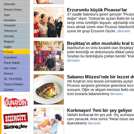
Otomobil
Erzurumlu küçük Picasso'lar
Detaylı Arama
37 saatte İstanbul'a gelen gençler "Picas
Arşiv
değer" diyor. Türkiye'de açılan Batılı bir 
Etkinlikler
sergi olma özelliğin taşıyan, ağırladığı izl
Günaydın
imza atmak üzere olan Picasso İstanbul'
üzere bir grup Erzurum Güzel
...devamı
Televizyon
Astroloji
Magazin
Beşiktaş'ın altın musluklu kral t
Sağlık
İstanbul'un en ünlü tuvaleti olan Beşiktaş'
»
yıldır temizliği ve dekorlarıyla dikkat çeki
Cuma
Soydan bu farklılığıyla çoktan beridir "kral
Cumartesi
devamı
Pazar Sabah
İşte İnsan
Sinema
Sabancı Müzesi'nde bir lezzet d
20. YILA ÖZEL
Atlı Köşk'ün önü teraslı üst katında açı
Turizm Rehberi
Picasso sergisini görmeye gelenlere lezz
sunuyor. Öğle ve akşam menüsü farklı ol
Çizerler
özel soslarla tatlandırılmış
devamı
Korkmayın! Yeni bir şey geliyor
Vallahi korkacak bir şey yok. Hiç acımaya
canı yanacak. Ama sonra "Helal olsun ver
diyeceksiniz
devamı