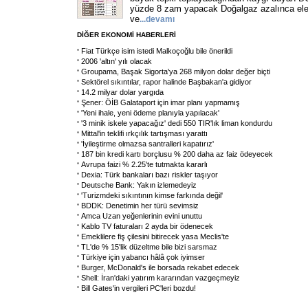
yüzde 8 zam yapacak Doğalgaz azalınca elekt
ve
...
devamı
DİĞER EKONOMİ HABERLERİ
Fiat Türkçe isim istedi Malkoçoğlu bile önerildi
2006 'altın' yılı olacak
Groupama, Başak Sigorta'ya 268 milyon dolar değer biçti
Sektörel sıkıntılar, rapor halinde Başbakan'a gidiyor
14.2 milyar dolar yargıda
Şener: ÖİB Galataport için imar planı yapmamış
'Yeni ihale, yeni ödeme planıyla yapılacak'
'3 minik iskele yapacağız' dedi 550 TIR'lık liman kondurdu
Mittal'in teklifi ırkçılık tartışması yarattı
'İyileştirme olmazsa santralleri kapatırız'
187 bin kredi kartı borçlusu % 200 daha az faiz ödeyecek
Avrupa faizi % 2.25'te tutmakta kararlı
Dexia: Türk bankaları bazı riskler taşıyor
Deutsche Bank: Yakın izlemedeyiz
'Turizmdeki sıkıntının kimse farkında değil'
BDDK: Denetimin her türü sevimsiz
Amca Uzan yeğenlerinin evini unuttu
Kablo TV faturaları 2 ayda bir ödenecek
Emeklilere fiş çilesini bitirecek yasa Meclis'te
TL'de % 15'lik düzeltme bile bizi sarsmaz
Türkiye için yabancı hâlâ çok iyimser
Burger, McDonald's ile borsada rekabet edecek
Shell: İran'daki yatırım kararından vazgeçmeyiz
Bill Gates'in vergileri PC'leri bozdu!