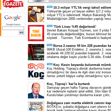
10.3 milyar YTL'lik vergi tahsil edile
Türkiye'de geçen yıl beyan edilen 117,2 milya
milyar YTL'si ödenmedi. Maliye Bakanlığı 
Müdürlüğü'nün 2005 verilerinden yaptığı hes
Google Arama
'Türk Lirası %45 değerlendi'
Devlet Bakanı Kürşad Tüzmen, son 3 yılda T
45 oranında değerlendiğini, bunun bilimsel b
söyledi. . Tüzmen, Türk Eximbank'ın faaliyetl
Borsa 2.seansı 44 bin 228 puandan k
İMKB Ulusal-100 Endeksi, 2. seansta 1. se
azalarak 44.228,02 puandan kapandı. 2. sean
ortalama değer kaybı yüzde 0,34 oldu. Ende
Koç: Kesin beyanda bulunmak mümk
Koç Holding, Tüpraş'a dönük durdurma kararı 
olmadığımız bir dava ile ilgili olan söz konu
henüz yeterli bilgiye sahip olmadığımız için 
Koç, Tüpraş'ı 'kar'la kurtardı
Danıştay geçen hafta Tüpraş davasını günde
kar nedeniyle toplantı iptal edildi. Dün İdari 
Kurulu'ndan yürütmeyi durdurma kararı çıktı,
Doğalgaza zam martta elektrik zammı kap
BOTAŞ'ın, şubatta doğalgaza zam planını kr
büyük tepki toplayacağından kaygı duyan B