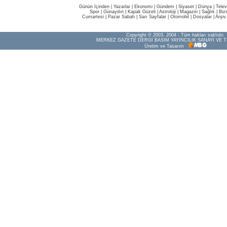
Günün İçinden
|
Yazarlar
|
Ekonomi
|
Gündem
|
Siyaset
|
Dünya |
Telev
Spor
|
Günaydın
|
Kapak Güzeli
|
Astroloji
|
Magazin
|
Sağlık
|
Biz
Cumartesi
|
Pazar Sabah
|
Sarı Sayfalar
|
Otomobil
|
Dosyalar
|
Arşiv
Copyright © 2003, 2004 - Tüm hakları saklıdır.
MERKEZ GAZETE DERGİ BASIM YAYINCILIK SANAYİ VE T
Üretim ve Tasarım