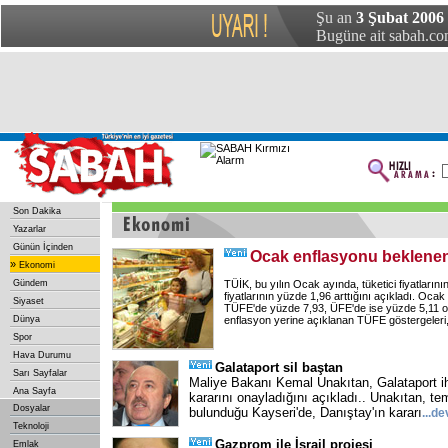
Şu an
3 Şubat 2006
Bugüne ait sabah.com
Son Dakika
Yazarlar
Günün İçinden
Ocak enflasyonu beklenen
»
Ekonomi
Gündem
TÜİK, bu yılın Ocak ayında, tüketici fiyatlarını
fiyatlarının yüzde 1,96 arttığını açıkladı. Ocak i
Siyaset
TÜFE'de yüzde 7,93, ÜFE'de ise yüzde 5,11 o
Dünya
enflasyon yerine açıklanan TÜFE göstergeleri
Spor
Hava Durumu
Galataport sil baştan
Sarı Sayfalar
Maliye Bakanı Kemal Unakıtan, Galataport ihale
Ana Sayfa
kararını onayladığını açıkladı.. Unakıtan, tem
Dosyalar
bulunduğu Kayseri'de, Danıştay'ın kararı
...
de
Teknoloji
Gazprom ile İsrail projesi
Emlak