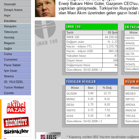
Enerji Bakanı Hilmi Güler, Gazprom CEO'su Al
Otomobil
yaptıkları görüşmede, Türkiye'nin Rusya'dan g
Detaylı Arama
olan Mavi Akım üzerinden gelen gazın İsrail 
Arşiv
Etkinlikler
Günaydın
Televizyon
Tarih
03 Şub
Hisse
IMKB 100
44.228,02
Astroloji
ISGYO
Değişim oranı
% -1,37
Magazin
SAHOL
Hacim - milyon YTL
1.275,75
Sağlık
AKBNK
Hacim - milyon USD
963,19
Cuma
ISCTR
Yükselen hisse
87
TNSAS
Cumartesi
Düşen hisse
168
DOHOL
Pazar Sabah
Değişmeyen hisse
96
Güncelleme
Güncelleme: 03-02-2006 / 2
İşte İnsan
Sinema
20. YILA ÖZEL
Turizm Rehberi
Hisse
Son
% Değ
Hisse
Çizerler
3,90
12,72
GUSGR
MEGES
3,20
8,11
MIPAZ
INFYO
1,75
8,02
DESA
ARENA
3,72
7,51
ISGYO
ANACM
3,16
7,48
IDAS
TRCAS
Güncelleme: 03-02-2006 / 2
Güncelleme
* Kapanış verileri IBS Yazılım tarafından sağlan