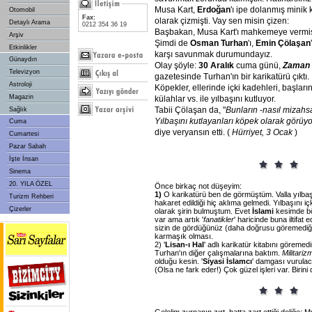
Musa Kart,
Erdoğan
'ı ipe dolanmış minik 
Otomobil
Fax:
olarak çizmişti. Vay sen misin çizen:
Detaylı Arama
0212 354 36 19
Başbakan, Musa Kart'ı mahkemeye vermiş
Arşiv
Şimdi de
Osman
Turhan
'ı,
Emin
Çölaşan
Etkinlikler
karşı savunmak durumundayız.
Günaydın
Olay şöyle:
30
Aralık
cuma günü,
Zaman
Televizyon
gazetesinde Turhan'ın bir karikatürü çıktı.
Astroloji
Köpekler, ellerinde içki kadehleri, başları
Magazin
külahlar vs. ile yılbaşını kutluyor.
Tabii Çölaşan da, "
Bunların
-
nasıl
mizahsa
Sağlık
Yılbaşını
kutlayanları
köpek
olarak
görüyo
Cuma
diye veryansın etti. (
Hürriyet,
3
Ocak
)
Cumartesi
Pazar Sabah
İşte İnsan
Sinema
20. YILA ÖZEL
Önce birkaç not düşeyim:
1)
O karikatürü ben de görmüştüm. Valla yılbaş
Turizm Rehberi
hakaret edildiği hiç aklıma gelmedi. Yılbaşını iç
Çizerler
olarak şirin bulmuştum. Evet
İslami
kesimde bö
var ama artık '
fanatikler
' haricinde buna iltifat
sizin de gördüğünüz (daha doğrusu göremediğiniz
karmaşık olması.
2) '
Lisan-ı
Hal
' adlı karikatür kitabını görem
Turhan'ın diğer çalışmalarına baktım.
Militariz
olduğu kesin. '
Siyasi
İslamcı
' damgası vurulaca
(Olsa ne fark eder!) Çok güzel işleri var. Birin