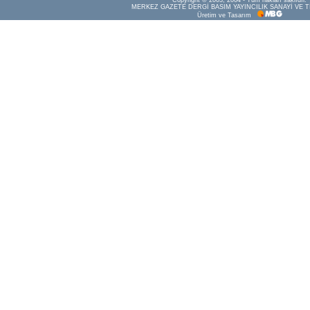
Copyright © 2003, 2004 - Tüm hakları saklıdır.
MERKEZ GAZETE DERGİ BASIM YAYINCILIK SANAYİ VE T
Üretim ve Tasarım