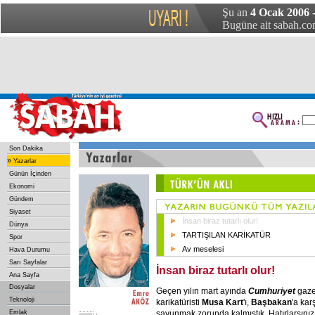
Şu an
4 Ocak 2006 
Bugüne ait sabah.com
Son Dakika
»
Yazarlar
Günün İçinden
Ekonomi
Gündem
Siyaset
İnsan biraz tutarlı olur!
Dünya
TARTIŞILAN KARİKATÜR
Spor
Av meselesi
Hava Durumu
Sarı Sayfalar
İnsan biraz tutarlı olur!
Ana Sayfa
Dosyalar
Geçen yılın mart ayında
Cumhuriyet
gaze
Teknoloji
karikatüristi
Musa
Kart
'ı,
Başbakan
'a kar
savunmak zorunda kalmıştık. Hatırlarsınız
Emlak