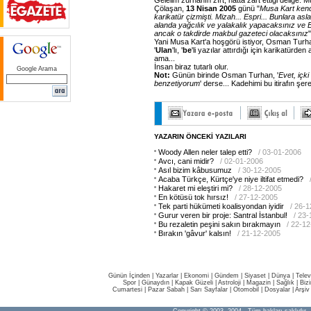
Gelelim zurnanın zırt, hatta zart ettiği deliğe: M
Çölaşan,
13
Nisan
2005
günü "
Musa
Kart
kend
karikatür
çizmişti.
Mizah...
Espri...
Bunlara
asla
alanda
yağcılık
ve
yalakalık
yapacaksınız
ve
B
ancak
o
takdirde
makbul
gazeteci
olacaksınız
Yani Musa Kart'a hoşgörü istiyor, Osman Turha
'
Ulan
'lı, '
be
'li yazılar attırdığı için karikatürd
ama...
İnsan biraz tutarlı olur.
Google Arama
Not:
Günün birinde Osman Turhan, '
Evet,
içki
benzetiyorum
' derse... Kadehimi bu itirafın şere
YAZARIN ÖNCEKİ YAZILARI
Woody Allen neler talep etti?
/ 03-01-2006
Avcı, cani midir?
/ 02-01-2006
Asıl bizim kâbusumuz
/ 30-12-2005
Acaba Türkçe, Kürtçe'ye niye iltifat etmedi?
Hakaret mi eleştiri mi?
/ 28-12-2005
En kötüsü tok hırsız!
/ 27-12-2005
Tek parti hükümeti koalisyondan iyidir
/ 26-
Gurur veren bir proje: Santral İstanbul!
/ 23
Bu rezaletin peşini sakın bırakmayın
/ 22-1
Bırakın 'gâvur' kalsın!
/ 21-12-2005
Günün İçinden
|
Yazarlar
|
Ekonomi
|
Gündem
|
Siyaset
|
Dünya |
Telev
Spor
|
Günaydın
|
Kapak Güzeli
|
Astroloji
|
Magazin
|
Sağlık
|
Biz
Cumartesi
|
Pazar Sabah
|
Sarı Sayfalar
|
Otomobil
|
Dosyalar
|
Arşiv