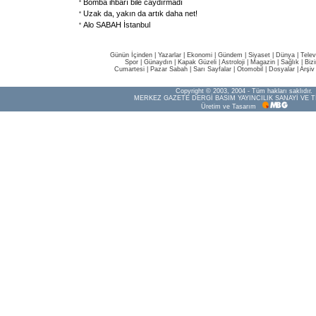
Bomba ihbarı bile caydırmadı
Uzak da, yakın da artık daha net!
Alo SABAH İstanbul
Günün İçinden
|
Yazarlar
|
Ekonomi
|
Gündem
|
Siyaset
|
Dünya |
Telev
Spor
|
Günaydın
|
Kapak Güzeli
|
Astroloji
|
Magazin
|
Sağlık
|
Biz
Cumartesi
|
Pazar Sabah
|
Sarı Sayfalar
|
Otomobil
|
Dosyalar
|
Arşiv
Copyright © 2003, 2004 - Tüm hakları saklıdır.
MERKEZ GAZETE DERGİ BASIM YAYINCILIK SANAYİ VE T
Üretim ve Tasarım