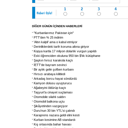
1
2
3
4
DİĞER GÜNÜN İÇİNDEN HABERLERİ
"Kurbanlarımız Pakistan için"
PTT'den % 25 indirim
'Altın kalpli' ama o kabul etmiyor
Derinliklerdeki tarih koruma altına giriyor
Kopya kartla 17 milyon dolarlık vurgun yapıldı
Eski öğrenciden okuluna 950 bin $'lık kütüphane
Şaşkın hırsız karakola kaçtı
İETT'de bayram sevinci
Bir aylık gelin şofben kurbanı
Hırsızı arabaya kilitledi
Arkadaş borcu hayat söndürdü
Kamyon dolusu uyuşturucu
Ağabeyini öldürüp kaçtı
Taşyurt'a cinayet suçlaması
Otomobile silahlı saldırı
Otomobil balkona uçtu
Şikâyetinden vazgeçiyor
Duru'nun 30 bin YTL'si çalındı
Karaprens nazara geldi elini kesti
Kurban kesimine AB standardı
Kış ortasında bahar havası