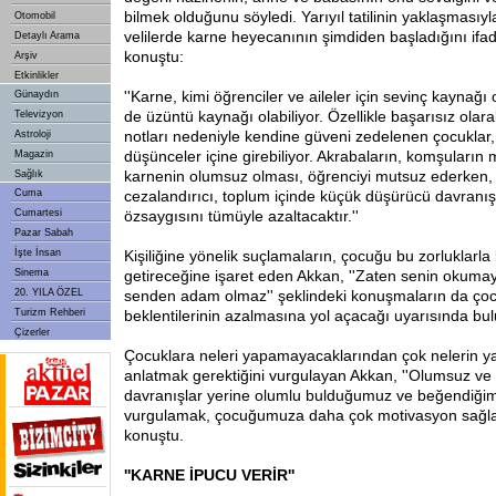
bilmek olduğunu söyledi. Yarıyıl tatilinin yaklaşmasıyla
Otomobil
velilerde karne heyecanının şimdiden başladığını ifa
Detaylı Arama
konuştu:
Arşiv
Etkinlikler
''Karne, kimi öğrenciler ve aileler için sevinç kaynağı 
Günaydın
de üzüntü kaynağı olabiliyor. Özellikle başarısız olar
Televizyon
notları nedeniyle kendine güveni zedelenen çocuklar,
Astroloji
düşünceler içine girebiliyor. Akrabaların, komşuların
Magazin
karnenin olumsuz olması, öğrenciyi mutsuz ederken, 
Sağlık
Cuma
cezalandırıcı, toplum içinde küçük düşürücü davranış
Cumartesi
özsaygısını tümüyle azaltacaktır.''
Pazar Sabah
İşte İnsan
Kişiliğine yönelik suçlamaların, çocuğu bu zorluklar
Sinema
getireceğine işaret eden Akkan, ''Zaten senin okumay
20. YILA ÖZEL
senden adam olmaz'' şeklindeki konuşmaların da ço
Turizm Rehberi
beklentilerinin azalmasına yol açacağı uyarısında bu
Çizerler
Çocuklara neleri yapamayacaklarından çok nelerin ya
anlatmak gerektiğini vurgulayan Akkan, ''Olumsuz v
davranışlar yerine olumlu bulduğumuz ve beğendiğimi
vurgulamak, çocuğumuza daha çok motivasyon sağlay
konuştu.
''KARNE İPUCU VERİR''