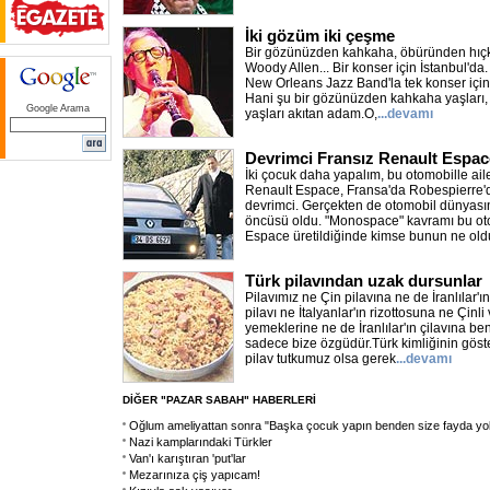
İki gözüm iki çeşme
Bir gözünüzden kahkaha, öbüründen hıçkı
Woody Allen... Bir konser için İstanbul'd
New Orleans Jazz Band'la tek konser için 
Hani şu bir gözünüzden kahkaha yaşları,
Google Arama
yaşları akıtan adam.O,
...devamı
Devrimci Fransız Renault Espac
İki çocuk daha yapalım, bu otomobille aile
Renault Espace, Fransa'da Robespierre'
devrimci. Gerçekten de otomobil dünyası
öncüsü oldu. "Monospace" kavramı bu otom
Espace üretildiğinde kimse bunun ne ol
Türk pilavından uzak dursunlar
Pilavımız ne Çin pilavına ne de İranlılar'ı
pilavı ne İtalyanlar'ın rizottosuna ne Çinli
yemeklerine ne de İranlılar'ın çilavına be
sadece bize özgüdür.Türk kimliğinin göst
pilav tutkumuz olsa gerek
...devamı
DİĞER "PAZAR SABAH" HABERLERİ
Oğlum ameliyattan sonra "Başka çocuk yapın benden size fayda yo
Nazi kamplarındaki Türkler
Van'ı karıştıran 'put'lar
Mezarınıza çiş yapıcam!