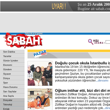
Şu an
25 Aralık 200
Bugüne ait sabah.com
Son Dakika
Yazarlar
Günün İçinden
Doğulu çocuk okula İstanbullu i
Ekonomi
İstanbul'da 19 bin 15 ilköğretim öğrencisi
Gündem
okula gidemiyor. 220 YTL.'lik maaşıyla altı
geçindiren Şaziye, bu çocuklardan yalnızc
Siyaset
kampanyalarıyla okula giden çocuk sayısı
Dünya
yoksulluk yüzünden öğrenciler
...devamı
Spor
Hava Durumu
Oğlum intihar etti, bizi diri diri
Sarı Sayfalar
Gazeteci Zülfikar Doğan, Almanya'da int
Ana Sayfa
ardından ilk kez konuştu. Dokuz ay önce 
Dosyalar
atlayarak intihar eden 23 yaşındaki Özg
Zülfikar Doğan'ın hayatını altüst etti. D
Teknoloji
ardından yazdığı yazı nedeniyle çok
...de
Emlak