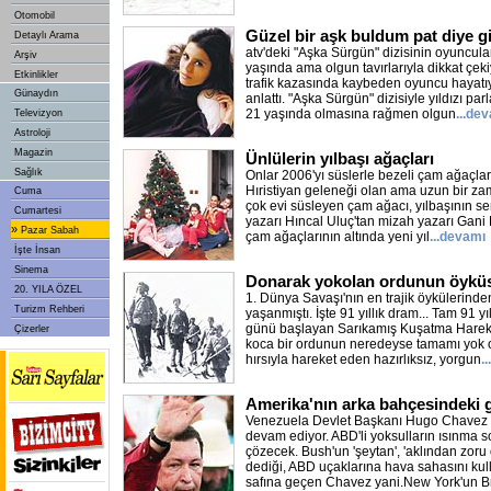
Otomobil
Güzel bir aşk buldum pat diye gi
Detaylı Arama
atv'deki "Aşka Sürgün" dizisinin oyuncul
Arşiv
yaşında ama olgun tavırlarıyla dikkat çeki
Etkinlikler
trafik kazasında kaybeden oyuncu hayatıyla
Günaydın
anlattı. "Aşka Sürgün" dizisiyle yıldızı p
21 yaşında olmasına rağmen olgun
...de
Televizyon
Astroloji
Magazin
Ünlülerin yılbaşı ağaçları
Sağlık
Onlar 2006'yı süslerle bezeli çam ağaçları
Hıristiyan geleneği olan ama uzun bir za
Cuma
çok evi süsleyen çam ağacı, yılbaşının 
Cumartesi
yazarı Hıncal Uluç'tan mizah yazarı Gani 
»
Pazar Sabah
çam ağaçlarının altında yeni yıl
...devamı
İşte İnsan
Sinema
Donarak yokolan ordunun öykü
20. YILA ÖZEL
1. Dünya Savaşı'nın en trajik öykülerinden
Turizm Rehberi
yaşanmıştı. İşte 91 yıllık dram... Tam 91 y
günü başlayan Sarıkamış Kuşatma Harek
Çizerler
koca bir ordunun neredeyse tamamı yok o
hırsıyla hareket eden hazırlıksız, yorgun
.
Amerika'nın arka bahçesindeki 
Venezuela Devlet Başkanı Hugo Chavez 
devam ediyor. ABD'li yoksulların ısınma
çözecek. Bush'un 'şeytan', 'aklından zoru
dediği, ABD uçaklarına hava sahasını ku
safına geçen Chavez yani.New York'un B