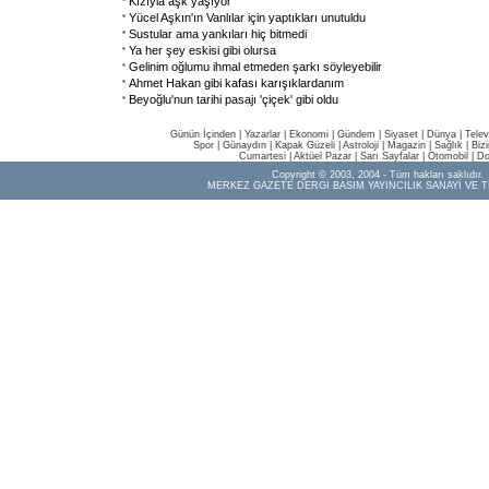
Kızıyla aşk yaşıyor
Yücel Aşkın'ın Vanlılar için yaptıkları unutuldu
Sustular ama yankıları hiç bitmedi
Ya her şey eskisi gibi olursa
Gelinim oğlumu ihmal etmeden şarkı söyleyebilir
Ahmet Hakan gibi kafası karışıklardanım
Beyoğlu'nun tarihi pasajı 'çiçek' gibi oldu
Günün İçinden
|
Yazarlar
|
Ekonomi
|
Gündem
|
Siyaset
|
Dünya |
Telev
Spor
|
Günaydın
|
Kapak Güzeli
|
Astroloji
|
Magazin
|
Sağlık
|
Biz
Cumartesi
|
Aktüel Pazar
|
Sarı Sayfalar
|
Otomobil
|
Do
Copyright © 2003, 2004 - Tüm hakları saklıdır.
MERKEZ GAZETE DERGİ BASIM YAYINCILIK SANAYİ VE T