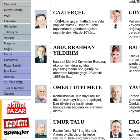
aldık"Bil
Otomobil
Detaylı Arama
GAZİ ERÇEL
GÜN
Arşiv
TÜSİAD'ın geçen hafta Ankara'da
Patronl
Etkinlikler
yapılan Yüksek İstişare Kurulu
kavgası
Günaydın
toplantısında gündeme gelen,
doğmay
Televizyon
seçimlerdeki yüzde 10'luk...
vereceğ
bu sürt
Astroloji
Magazin
ABDURRAHMAN
BAL
Sağlık
YILDIRIM
Cuma
Emekli 
zaman 
Cumartesi
İstanbul Menkul Kıymetler Borsası,
ajanlar
ekonominin dışa açıldığı,
Pazar Sabah
diyorEm
piyasalaşmanın öne çıktığı bir
ile sohb
İşte İnsan
dönemde faliyete geçti. 26 Aralık
1985'de ilk...
Sinema
20. YILA ÖZEL
ÖMER LÜTFİ METE
YAV
Turizm Rehberi
Çizerler
Kendi insanları için hayli adil bir
Terörle 
düzen kurmayı başaran gelişmiş
gazetec
Batı ülkeleri ve İsrail, atom
Çünkü 
bombasının babaları ve efendileri
bilgiler
olarak,...
kaynakl
UMUR TALU
ERG
Bazen "ana fikir" i açıklamalı.
Turgay
Aynen okullarda on binlerce
adımını
çocuğun, belki çoğuyla sevgi dolu,
görev ü