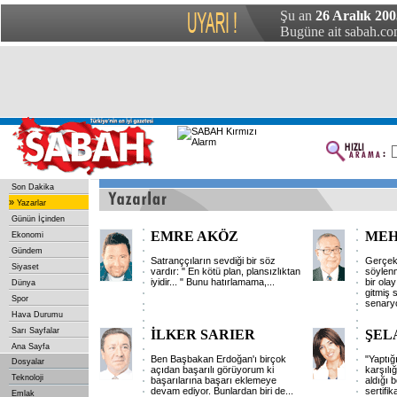
Şu an
26 Aralık 200
Bugüne ait sabah.com
Son Dakika
»
Yazarlar
Günün İçinden
EMRE AKÖZ
MEH
Ekonomi
Gündem
Satranççıların sevdiği bir söz
Gerçek
Siyaset
vardır: " En kötü plan, plansızlıktan
söylen
iyidir... " Bunu hatırlamama,...
bir ola
Dünya
gitmiş 
Spor
senary
Hava Durumu
Sarı Sayfalar
İLKER SARIER
ŞEL
Ana Sayfa
Ben Başbakan Erdoğan'ı birçok
"Yaptığ
Dosyalar
açıdan başarılı görüyorum ki
karşılı
Teknoloji
başarılarına başarı eklemeye
aldığı 
devam ediyor. Bunlardan biri de...
sertifik
Emlak