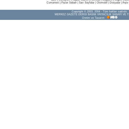
Cumartesi
|
Pazar Sabah
|
Sarı Sayfalar
|
Otomobil
|
Dosyalar
|
Arşiv
Copyright © 2003, 2004 - Tüm hakları saklıdır.
MERKEZ GAZETE DERGİ BASIM YAYINCILIK SANAYİ VE T
Üretim ve Tasarım