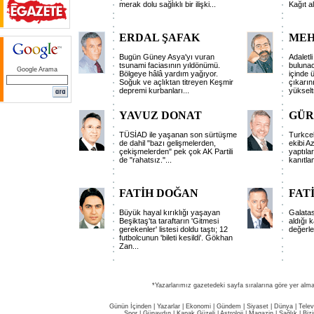
merak dolu sağlıklı bir ilişki...
Kağıt a
ERDAL ŞAFAK
MEH
Bugün Güney Asya'yı vuran
Adaletl
tsunami faciasının yıldönümü.
bulunac
Google Arama
Bölgeye hâlâ yardım yağıyor.
içinde 
Soğuk ve açlıktan titreyen Keşmir
çıkarın
depremi kurbanları...
yüksel
YAVUZ DONAT
GÜR
TÜSİAD ile yaşanan son sürtüşme
Turkcel
de dahil "bazı gelişmelerden,
ekibi Az
çekişmelerden" pek çok AK Partili
yaptıla
de "rahatsız."...
kanıtlam
FATİH DOĞAN
FAT
Büyük hayal kırıklığı yaşayan
Galata
Beşiktaş'ta taraftarın 'Gitmesi
aldığı k
gerekenler' listesi doldu taştı; 12
değerle
futbolcunun 'bileti kesildi'. Gökhan
Zan...
*Yazarlarımız gazetedeki sayfa sıralarına göre yer alma
Günün İçinden
|
Yazarlar
|
Ekonomi
|
Gündem
|
Siyaset
|
Dünya |
Telev
Spor
|
Günaydın
|
Kapak Güzeli
|
Astroloji
|
Magazin
|
Sağlık
|
Biz