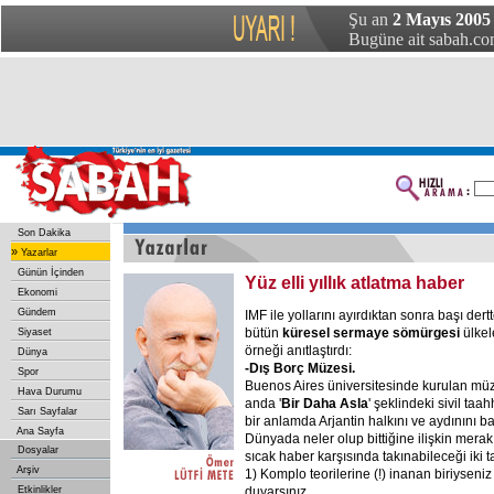
Şu an
2 Mayıs 2005 
Bugüne ait sabah.com
Son Dakika
»
Yazarlar
Günün İçinden
Yüz elli yıllık atlatma haber
Ekonomi
Gündem
IMF ile yollarını ayırdıktan sonra başı dert
bütün
küresel sermaye sömürgesi
ülkel
Siyaset
örneği anıtlaştırdı:
Dünya
-Dış Borç Müzesi.
Spor
Buenos Aires üniversitesinde kurulan müze
Hava Durumu
anda '
Bir Daha Asla
' şeklindeki sivil taa
Sarı Sayfalar
bir anlamda Arjantin halkını ve aydınını ba
Ana Sayfa
Dünyada neler olup bittiğine ilişkin merak
Dosyalar
sıcak haber karşısında takınabileceği iki ta
Arşiv
1) Komplo teorilerine (!) inanan biriyseniz
Etkinlikler
duyarsınız.