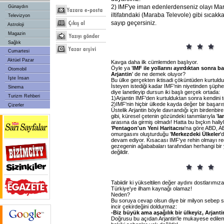
2) IMF'ye iman edenlerdenseniz olayı Ma
Günaydın
iltifatındaki (Maraba Televole) gibi sıcakkan
Televizyon
sayıp geçersiniz.
Astroloji
Magazin
Sağlık
Cumartesi
Aktüel Pazar
Kavga daha ilk cümlemden başlıyor.
Öyle ya '
IMF ile yollarını ayırdıktan sonra b
Otomobil
Arjantin
' de ne demek oluyor?
İşte İnsan
Bu ülke gerçekten iktisadi çöküntüden kurtuld
İsteyen istediği kadar IMF'nin niyetinden şüphe
Sinema
diye lanetleyip dursun iki başlı gerçek ortada:
Turizm Rehberi
1)Arjantin IMF'den kurtulduktan sonra kendini t
2)IMF'nin hiçbir ülkede kayda değer bir başarıs
Çizerler
Üstelik Arjantin böyle davrandığı için birdenbi
gibi, küresel çetenin gözündeki tanımlarıyla '
la
arasına da girmiş olmadı! Hatta bu bıçkın haliy
'
Pentagon'un Yeni Haritacısı
'na göre ABD, A
omurgasını oluşturduğu '
Merkezdeki Ülkeler
'
devam ediyor. Kısacası IMF'ye rehin olmayı re
gezegenin ağababaları tarafından herhangi bir
değildir.
Tabiidir ki yükseltilen değer aydını dostlarımıza
Türkiye'ye ilham kaynağı olamaz!
Neden?
Bu soruya cevap olsun diye bir milyon sebep sa
incir çekirdeğini doldurmaz:
-Biz büyük ama aşağılık bir ülkeyiz, Arjant
Doğrusu bu açıdan Arjantin'le mukayese edile