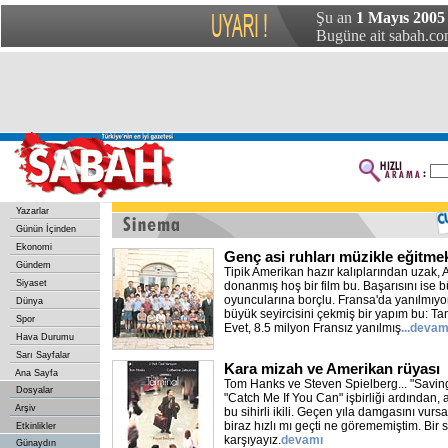
Şu an
1 Mayıs 2005
Bugüne ait sabah.com
Yazarlar
Günün İçinden
Ekonomi
Genç asi ruhları müzikle eğitme
Gündem
Tipik Amerikan hazır kalıplarından uzak, A
Siyaset
donanmış hoş bir film bu. Başarısını ise
oyuncularına borçlu. Fransa'da yanılmıy
Dünya
büyük seyircisini çekmiş bir yapım bu: Tam
Spor
Evet, 8.5 milyon Fransız yanılmış
...devam
Hava Durumu
Sarı Sayfalar
Kara mizah ve Amerikan rüyası
Ana Sayfa
Tom Hanks ve Steven Spielberg... "Savin
Dosyalar
"Catch Me If You Can" işbirliği ardından, 
Arşiv
bu sihirli ikili. Geçen yıla damgasını vur
biraz hızlı mı geçti ne görememiştim. Bir 
Etkinlikler
karşıyayız.
devamı
Günaydın