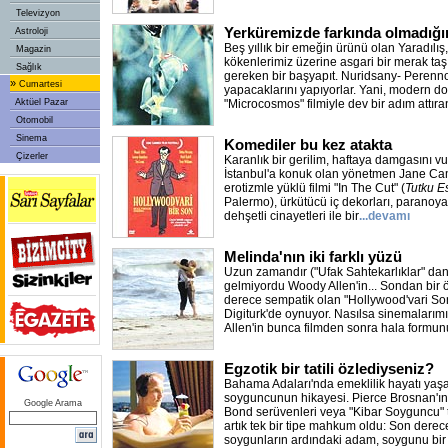
Televizyon
Yerküremizde farkında olmadığı
Astroloji
Beş yıllık bir emeğin ürünü olan Yaradılış
Magazin
kökenlerimiz üzerine asgari bir merak ta
Sağlık
gereken bir başyapıt. Nuridsany- Perennou
»
Cumartesi
yapacaklarını yapıyorlar. Yani, modern d
Aktüel Pazar
"Microcosmos" filmiyle dev bir adım attıra
Otomobil
Sinema
Komediler bu kez atakta
Çizerler
Karanlık bir gerilim, haftaya damgasını 
İstanbul'a konuk olan yönetmen Jane Camp
erotizmle yüklü filmi "In The Cut" (
Tutku Es
Palermo), ürkütücü iç dekorları, paranoy
dehşetli cinayetleri ile bir
...devamı
Melinda'nın iki farklı yüzü
Uzun zamandır ("Ufak Sahtekarlıklar" dan 
gelmiyordu Woody Allen'in... Sondan bir ö
derece sempatik olan "Hollywood'vari So
Digiturk'de oynuyor. Nasılsa sinemalarımı
Allen'in bunca filmden sonra hala formun
Egzotik bir tatili özlediyseniz?
Bahama Adaları'nda emeklilik hayatı yaşa
soyguncunun hikayesi. Pierce Brosnan'ın 
Google Arama
Bond serüvenleri veya "Kibar Soyguncu" t
artık tek bir tipe mahkum oldu: Son derece
soygunların ardındaki adam, soygunu bir