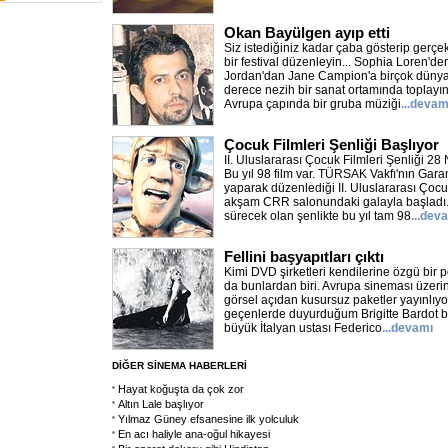
Okan Bayülgen ayıp etti
Siz istediğiniz kadar çaba gösterip gerçe
bir festival düzenleyin... Sophia Loren'de
Jordan'dan Jane Campion'a birçok dünya s
derece nezih bir sanat ortamında toplayın
Avrupa çapında bir gruba müziği
...devam
Çocuk Filmleri Şenliği Başlıyor
II. Uluslararası Çocuk Filmleri Şenliği 28
Bu yıl 98 film var. TÜRSAK Vakfı'nın Garant
yaparak düzenlediği II. Uluslararası Çocu
akşam CRR salonundaki galayla başladı.
sürecek olan şenlikte bu yıl tam 98
...dev
Fellini başyapıtları çıktı
Kimi DVD şirketleri kendilerine özgü bir po
da bunlardan biri. Avrupa sineması üzeri
görsel açıdan kusursuz paketler yayınlıyor
geçenlerde duyurduğum Brigitte Bardot b
büyük İtalyan ustası Federico
...devamı
DİĞER SİNEMA HABERLERİ
Hayat koğuşta da çok zor
Altın Lale başlıyor
Yılmaz Güney efsanesine ilk yolculuk
En acı haliyle ana-oğul hikayesi