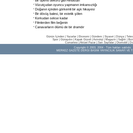
Bir operet dekoru gibi Hindistan
Vücutçudan oyuncu yapmanın imkansızlığı
Doğanın içinden görkemli bir aşk hikayesi
Bir dövüş balesi, bir estetik şölen
Korkudan sekse kadar
Filmlerden film beğenin
Canavarların ölümü de bir dramdır
Günün İçinden
|
Yazarlar
|
Ekonomi
|
Gündem
|
Siyaset
|
Dünya |
Telev
Spor
|
Günaydın
|
Kapak Güzeli
|
Astroloji
|
Magazin
|
Sağlık
|
Biz
Cumartesi
|
Aktüel Pazar
|
Sarı Sayfalar
|
Otomobil
|
Do
Copyright © 2003, 2004 - Tüm hakları saklıdır.
MERKEZ GAZETE DERGİ BASIM YAYINCILIK SANAYİ VE T