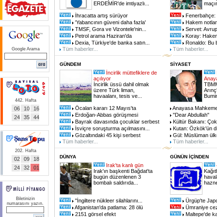
ERDEMİR'de imtiyazlı...
maçın
İhracatta artış sürüyor
Fenerbahçe: 
'Yabancının güveni daha fazla'
Hakem notları
TMSF, Gora ve Vizontele'nin...
Servet: Avrupa
Petrol arama Haziran'da
Koray: Hakemle
Dexia, Türkiye'de banka satın...
Ronaldo: Bu b
Tüm haberler...
Tüm haberler...
Google Arama
GÜNDEM
SİYASET
İncirlik müttefiklere de
açılıyor
Anaya
İncirlik üssü dahil olmak
TBMM
üzere Türk liman,
Arınç
havaalanı, tesis ve...
Bumin
442. Hafta
Öcalan kararı 12 Mayıs'ta
Anayasa Mahkemesi'
06
10
16
Erdoğan-Abbas görüşmesi
"Dear Abdullah"
24
35
44
Bayrak davasında çocuklar serbest
Kültür Bakanı: Çok
İsviçre soruşturma açılmasını...
Kutan: Özkök'ün di
Gözaltındaki 45 kişi serbest
Gül: Müslüman ülke
Tüm haberler...
Tüm haberler...
202. Hafta
DÜNYA
GÜNÜN İÇİNDEN
02
09
18
Irak'ta kanlı gün
24
32
01
Irak'ın başkenti Bağdat'ta
Kağıt
bugün düzenlenen 3
haval
bombalı saldırıda...
hazne
Biletinizin
"İngiltere nükleer silahlarını...
Ürgüp'te Jap
numarasını yazın.
Afganistan'da patlama: 28 ölü
Ümraniye cez
2151 görsel efekt
Maltepe'de ka