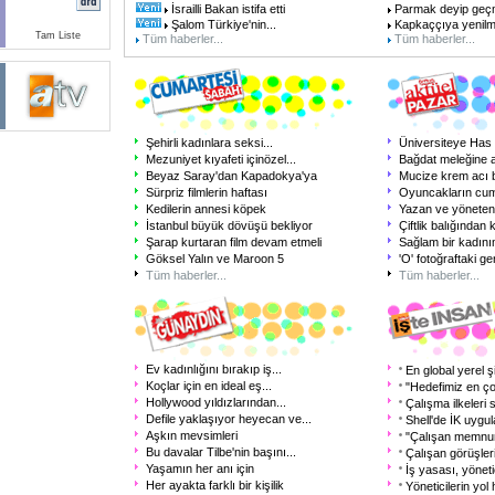
İsrailli Bakan istifa etti
Parmak deyip geç
Şalom Türkiye'nin...
Kapkaççıya yenilm
Tam Liste
Tüm haberler...
Tüm haberler...
Şehirli kadınlara seksi...
Üniversiteye Has
Mezuniyet kıyafeti içinözel...
Bağdat meleğine a
Beyaz Saray'dan Kapadokya'ya
Mucize krem acı
Sürpriz filmlerin haftası
Oyuncakların cum
Kedilerin annesi köpek
Yazan ve yönete
İstanbul büyük dövüşü bekliyor
Çiftlik balığından
Şarap kurtaran film devam etmeli
Sağlam bir kadını
Göksel Yalın ve Maroon 5
'O' fotoğraftaki ge
Tüm haberler...
Tüm haberler...
Ev kadınlığını bırakıp iş...
En global yerel ş
Koçlar için en ideal eş...
"Hedefimiz en çok
Hollywood yıldızlarından...
Çalışma ilkeleri s
Defile yaklaşıyor heyecan ve...
Shell'de İK uygu
Aşkın mevsimleri
"Çalışan memnuni
Bu davalar Tilbe'nin başını...
Çalışan görüşler
Yaşamın her anı için
İş yasası, yönetic
Her ayakta farklı bir kişilik
Yöneticilerin yol 