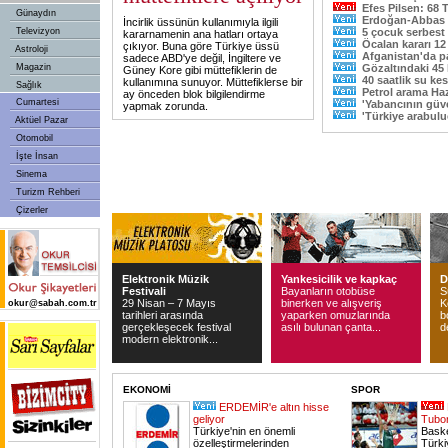
Efes Pilsen: 68 
Günaydın
Erdoğan-Abbas
İncirlik üssünün kullanımıyla ilgili
Televizyon
5 çocuk serbest
kararnamenin ana hatları ortaya
Öcalan kararı 12
çıkıyor. Buna göre Türkiye üssü
Astroloji
Afganistan'da p
sadece ABD'ye değil, İngiltere ve
Magazin
Gözaltındaki 45 
Güney Kore gibi müttefiklerin de
40 saatlik su kes
kullanımına sunuyor. Müttefiklerse bir
Sağlık
Petrol arama Ha
ay önceden blok bilgilendirme
Cumartesi
'Yabancının güve
yapmak zorunda.
'Türkiye arabul
Aktüel Pazar
Otomobil
İşte İnsan
Sinema
Turizm Rehberi
Çizerler
Elektronik Müzik
Yankesicilik ve kapkaç
D
Festivali
Bayanların otobüse
S
29 Nisan – 7 Mayıs
binerken ve alışveriş
K
okur@sabah.com.tr
tarihleri arasında
yaparken omuzlarında
b
gerçekleşecek festival
asılı bulunan çanta...
d
modern elektronik...
EKONOMİ
SPOR
ERDEMİR'e altın hisse
geliyor
Tubor
Türkiye'nin en önemli
Baske
özelleştirmelerinden
Türki