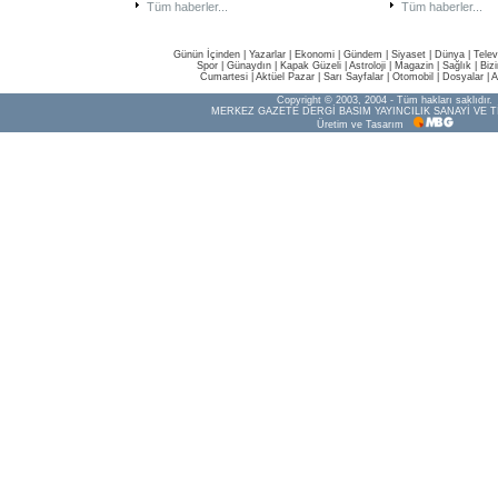
Tüm haberler...
Tüm haberler...
Günün İçinden
|
Yazarlar
|
Ekonomi
|
Gündem
|
Siyaset
|
Dünya |
Telev
Spor
|
Günaydın
|
Kapak Güzeli
|
Astroloji
|
Magazin
|
Sağlık
|
Biz
Cumartesi
|
Aktüel Pazar
|
Sarı Sayfalar
|
Otomobil
|
Dosyalar
|
A
Copyright © 2003, 2004 - Tüm hakları saklıdır.
MERKEZ GAZETE DERGİ BASIM YAYINCILIK SANAYİ VE T
Üretim ve Tasarım