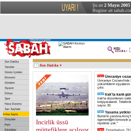
ABD'nin eski Kıbrıs Özel Koordinatörü Weston öldü
Şu an
2 Mayıs 2005 
Irak Başbakanı, Japonya İmparatoru ile görüştü
Çin’de küçük uçak düştü: 1 ölü
Mısır'da yeni bir kuş gribi vakası
Başkent'te trafik kazası: 3 yaralı
Bugüne ait sabah.com
Son Dakika
Yazarlar
Günün İçinden
Ümraniye cezae
Ekonomi
Ümraniye Cezaevi'nde 2
Gündem
yükümlülerin eşyaların
çıktı.
Siyaset
Dünya
Irak'ta kanlı gü
Irak'ta düzenlenen saldı
Spor
keişiyaralandı. Telaferde
Hava Durumu
sayısı 30.
Sarı Sayfalar
Yasama yetkisi 
»
Ana Sayfa
Bumin'in yanıtına Arınç'
Dosyalar
egemenliğini kimseyle p
İncirlik üssü
niyetimiz yok."
Arşiv
müttefiklere açılıyor
Fenerbahçe: 79 
Etkinlikler