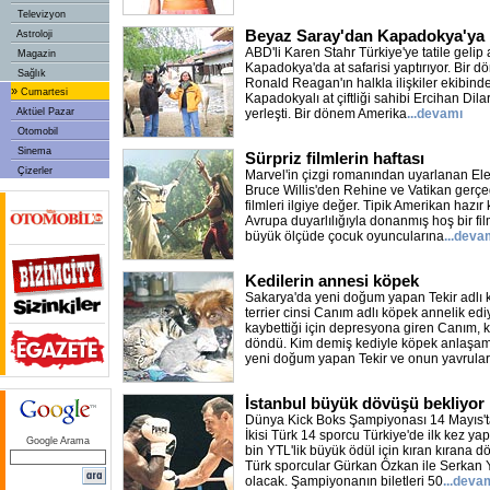
Televizyon
Beyaz Saray'dan Kapadokya'ya
Astroloji
ABD'li Karen Stahr Türkiye'ye tatile gelip 
Magazin
Kapadokya'da at safarisi yaptırıyor. Bir
Sağlık
Ronald Reagan'ın halkla ilişkiler ekibind
»
Cumartesi
Kapadokyalı at çiftliği sahibi Ercihan Dila
Aktüel Pazar
yerleşti. Bir dönem Amerika
...devamı
Otomobil
Sinema
Sürpriz filmlerin haftası
Çizerler
Marvel'in çizgi romanından uyarlanan Elek
Bruce Willis'den Rehine ve Vatikan gerçe
filmleri ilgiye değer. Tipik Amerikan hazır
Avrupa duyarlılığıyla donanmış hoş bir fil
büyük ölçüde çocuk oyuncularına
...deva
Kedilerin annesi köpek
Sakarya'da yeni doğum yapan Tekir adlı 
terrier cinsi Canım adlı köpek annelik edi
kaybettiği için depresyona giren Canım, 
döndü. Kim demiş kediyle köpek anlaşam
yeni doğum yapan Tekir ve onun yavrular
İstanbul büyük dövüşü bekliyor
Dünya Kick Boks Şampiyonası 14 Mayıs'ta 
İkisi Türk 14 sporcu Türkiye'de ilk kez 
Google Arama
bin YTL'lik büyük ödül için kıran kırana 
Türk sporcular Gürkan Özkan ile Serkan 
olacak. Şampiyonanın biletleri 50
...deva