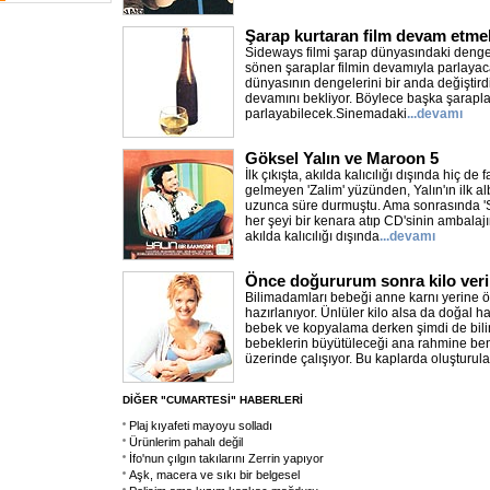
Şarap kurtaran film devam etmel
Sideways filmi şarap dünyasındaki dengeler
sönen şaraplar filmin devamıyla parlayac
dünyasının dengelerini bir anda değiştirdi.
devamını bekliyor. Böylece başka şaraplar
parlayabilecek.Sinemadaki
...devamı
Göksel Yalın ve Maroon 5
İlk çıkışta, akılda kalıcılığı dışında hiç de fa
gelmeyen 'Zalim' yüzünden, Yalın'ın ilk 
uzunca süre durmuştu. Ama sonrasında 'S
her şeyi bir kenara atıp CD'sinin ambalajın
akılda kalıcılığı dışında
...devamı
Önce doğururum sonra kilo veri
Bilimadamları bebeği anne karnı yerine 
hazırlanıyor. Ünlüler kilo alsa da doğal h
bebek ve kopyalama derken şimdi de bili
bebeklerin büyütüleceği ana rahmine be
üzerinde çalışıyor. Bu kaplarda oluşturul
DİĞER "CUMARTESİ" HABERLERİ
Plaj kıyafeti mayoyu solladı
Ürünlerim pahalı değil
İfo'nun çılgın takılarını Zerrin yapıyor
Aşk, macera ve sıkı bir belgesel