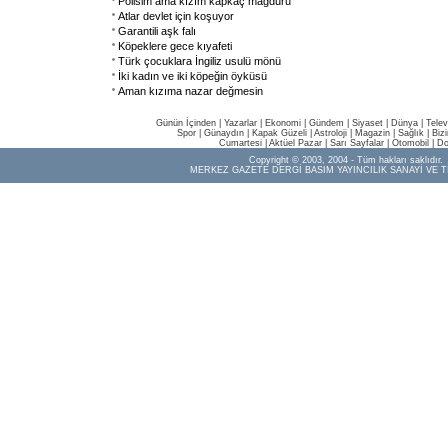
Polisim ama kızım kapkaç mağduru
Atlar devlet için koşuyor
Garantili aşk falı
Köpeklere gece kıyafeti
Türk çocuklara İngiliz usulü mönü
İki kadın ve iki köpeğin öyküsü
Aman kızıma nazar değmesin
Günün İçinden
|
Yazarlar
|
Ekonomi
|
Gündem
|
Siyaset
|
Dünya |
Telev
Spor
|
Günaydın
|
Kapak Güzeli
|
Astroloji
|
Magazin
|
Sağlık
|
Biz
Cumartesi
|
Aktüel Pazar
|
Sarı Sayfalar
|
Otomobil
|
Do
Copyright © 2003, 2004 - Tüm hakları saklıdır.
MERKEZ GAZETE DERGİ BASIM YAYINCILIK SANAYİ VE T