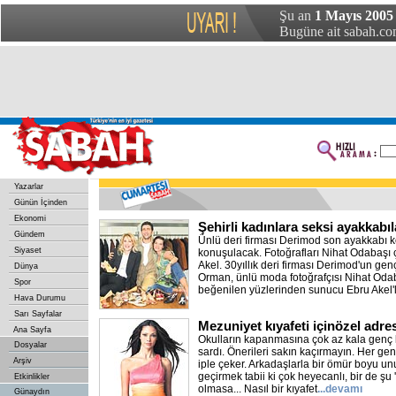
Şu an
1 Mayıs 2005
Bugüne ait sabah.com
Yazarlar
Günün İçinden
Ekonomi
Şehirli kadınlara seksi ayakkabıl
Gündem
Ünlü deri firması Derimod son ayakkabı 
Siyaset
konuşulacak. Fotoğrafları Nihat Odabaşı 
Akel. 30yıllık deri firması Derimod'un gen
Dünya
Orman, ünlü moda fotoğrafçısı Nihat Odab
Spor
beğenilen yüzlerinden sunucu Ebru Akel'
Hava Durumu
Sarı Sayfalar
Mezuniyet kıyafeti içinözel adre
Ana Sayfa
Okulların kapanmasına çok az kala genç k
Dosyalar
sardı. Önerileri sakın kaçırmayın. Her g
Arşiv
iple çeker. Arkadaşlarla bir ömür boyu u
geçirmek tabii ki çok heyecanlı, bir de şu
Etkinlikler
olmasa... Nasıl bir kıyafet
...devamı
Günaydın