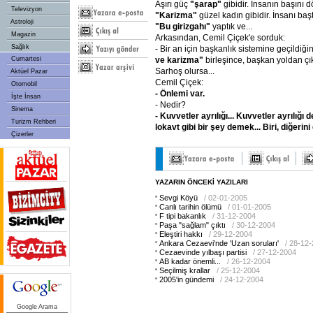
Aşırı güç
"şarap"
gibidir. İnsanın başını d
Televizyon
"Karizma"
güzel kadın gibidir. İnsanı başt
Astroloji
"Bu
girizgahı"
yaptık ve...
Magazin
Arkasından, Cemil Çiçek'e sorduk:
Sağlık
- Bir an için başkanlık sistemine geçildiği
ve
karizma"
birleşince, başkan yoldan çık
Cumartesi
Sarhoş olursa...
Aktüel Pazar
Cemil Çiçek:
Otomobil
- Önlemi
var.
İşte İnsan
- Nedir?
Sinema
- Kuvvetler
ayrılığı...
Kuvvetler
ayrılığı
d
Turizm Rehberi
lokavt
gibi
bir
şey
demek...
Biri,
diğerini
Çizerler
YAZARIN ÖNCEKİ YAZILARI
Sevgi Köyü
/ 02-01-2005
Canlı tarihin ölümü
/ 01-01-2005
F tipi bakanlık
/ 31-12-2004
Paşa "sağlam" çıktı
/ 30-12-2004
Eleştiri hakkı
/ 29-12-2004
Ankara Cezaevi'nde 'Uzan soruları'
/ 28-12
Cezaevinde yılbaşı partisi
/ 27-12-2004
AB kadar önemli...
/ 26-12-2004
Seçilmiş krallar
/ 25-12-2004
2005'in gündemi
/ 24-12-2004
Google Arama