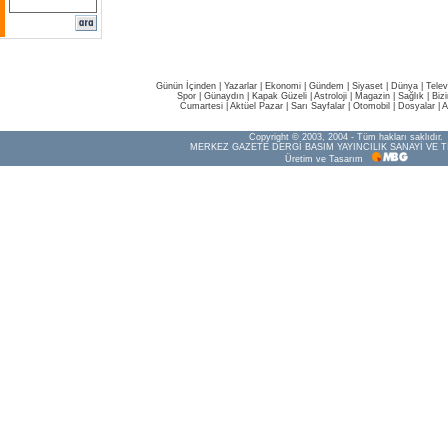
Günün İçinden
|
Yazarlar
|
Ekonomi
|
Gündem
|
Siyaset
|
Dünya |
Telev
Spor
|
Günaydın
|
Kapak Güzeli
|
Astroloji
|
Magazin
|
Sağlık
|
Biz
Cumartesi
|
Aktüel Pazar
|
Sarı Sayfalar
|
Otomobil
|
Dosyalar
|
A
Copyright © 2003, 2004 - Tüm hakları saklıdır.
MERKEZ GAZETE DERGİ BASIM YAYINCILIK SANAYİ VE T
Üretim ve Tasarım