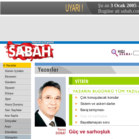
Şu an
3 Ocak 2005 -
Bugüne ait sabah.com
»
Yazarlar
Günün İçinden
Ekonomi
Gündem
Siyaset
Dünya
Çok konuşulacak konular
Spor
Sistem ve askeri darbe
Hava Durumu
Baraj tartışması
Sarı Sayfalar
Ana Sayfa
Güç ve sarhoşluk
Dosyalar
Bayatlamayan soru
Arşiv
Güç ve sarhoşluk
Etkinlikler
Günaydın