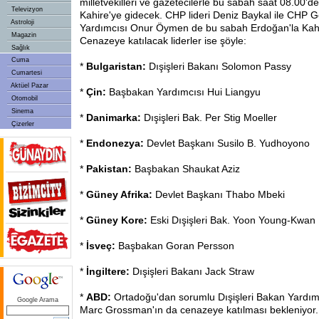
milletvekilleri ve gazetecilerle bu sabah saat 08.00'd
Televizyon
Kahire'ye gidecek. CHP lideri Deniz Baykal ile CHP 
Astroloji
Yardımcısı Onur Öymen de bu sabah Erdoğan'la Kahi
Magazin
Cenazeye katılacak liderler ise şöyle:
Sağlık
Cuma
*
Bulgaristan:
Dışişleri Bakanı Solomon Passy
Cumartesi
Aktüel Pazar
*
Çin:
Başbakan Yardımcısı Hui Liangyu
Otomobil
Sinema
*
Danimarka:
Dışişleri Bak. Per Stig Moeller
Çizerler
*
Endonezya:
Devlet Başkanı Susilo B. Yudhoyono
*
Pakistan:
Başbakan Shaukat Aziz
*
Güney Afrika:
Devlet Başkanı Thabo Mbeki
*
Güney Kore:
Eski Dışişleri Bak. Yoon Young-Kwan
*
İsveç:
Başbakan Goran Persson
*
İngiltere:
Dışişleri Bakanı Jack Straw
*
ABD:
Ortadoğu'dan sorumlu Dışişleri Bakan Yardımc
Google Arama
Marc Grossman'ın da cenazeye katılması bekleniyor.