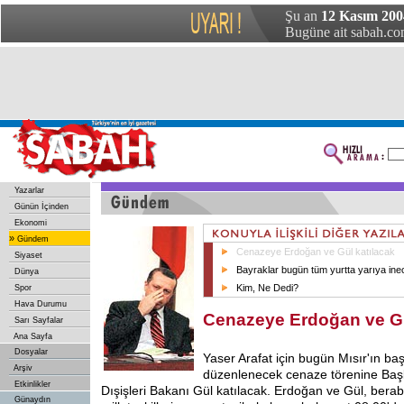
Şu an
12 Kasım 20
Bugüne ait sabah.com
Yazarlar
Günün İçinden
Ekonomi
»
Gündem
Cenazeye Erdoğan ve Gül katılacak
Siyaset
Bayraklar bugün tüm yurtta yarıya ine
Dünya
Kim, Ne Dedi?
Spor
Hava Durumu
Cenazeye Erdoğan ve Gü
Sarı Sayfalar
Ana Sayfa
Dosyalar
Yaser Arafat için bugün Mısır'ın ba
Arşiv
düzenlenecek cenaze törenine Ba
Etkinlikler
Dışişleri Bakanı Gül katılacak. Erdoğan ve Gül, bera
Günaydın