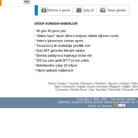
DİĞER GÜNDEM HABERLERİ
40 gün 40 gece yas
'Silaha hayır' diyen ülkücü başkan silahla öğrenci vurdu
Yeter'e işkenceye zaman aşımı
Tecavüzcü ile mutluluğa şimdilik son
Eski MİT görevlisi Meral'e tahliye
Bomba patlayınca kapkaça tövbe etti
İDO'ya zam geldi İETT'ye ise yolda
Belediyeden çöpe 26 trilyon
Hijyen galoşla sağlanıyor
Günün İçinden
|
Yazarlar
|
Ekonomi
|
Gündem
|
Siyaset
|
Dünya |
Telev
Spor
|
Günaydın
|
Kapak Güzeli
|
Astroloji
|
Magazin
|
Sağlık
|
Biz
Cumartesi
|
Aktüel Pazar
|
Sarı Sayfalar
|
Otomobil
|
Dosyalar
|
A
Copyright © 2003, 2004 - Tüm hakları saklıdır.
MERKEZ GAZETE DERGİ BASIM YAYINCILIK SANAYİ VE T
Üretim ve Tasarım