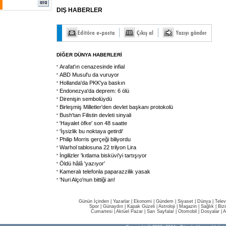
DIŞ HABERLER
DİĞER DÜNYA HABERLERİ
Arafat'ın cenazesinde infial
ABD Musul'u da vuruyor
Hollanda'da PKK'ya baskın
Endonezya'da deprem: 6 ölü
Direnişin sembolüydü
Birleşmiş Milletler'den devlet başkanı protokolü
Bush'tan Filistin devleti sinyali
'Hayalet öfke' son 48 saatte
'İşsizlik bu noktaya getirdi'
Philip Morris gerçeği biliyordu
Warhol tablosuna 22 trilyon Lira
İngilizler 'kıtlama bisküvi'yi tartışıyor
Öldü hâlâ 'yazıyor'
Kameralı telefonla paparazzilik yasak
'Nuri Alço'nun bittiği an!
Günün İçinden
|
Yazarlar
|
Ekonomi
|
Gündem
|
Siyaset
|
Dünya |
Telev
Spor
|
Günaydın
|
Kapak Güzeli
|
Astroloji
|
Magazin
|
Sağlık
|
Biz
Cumartesi
|
Aktüel Pazar
|
Sarı Sayfalar
|
Otomobil
|
Dosyalar
|
A