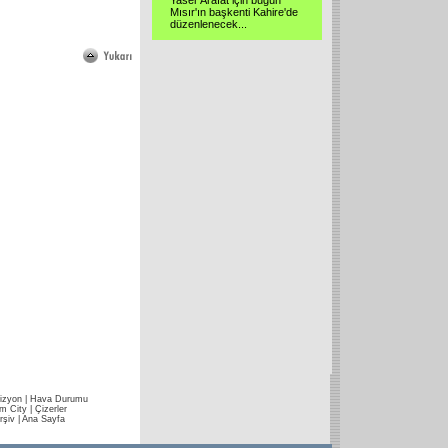
Yaser Arafat için bugün
Mısır'ın başkenti Kahire'de
düzenlenecek
...
izyon
|
Hava Durumu
im City
|
Çizerler
rşiv
|
Ana Sayfa