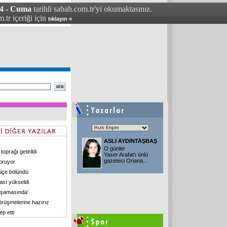
04 - Cuma
tarihli sabah.com.tr'yi okumaktasınız.
.tr içeriği için
tıklayın »
ASLI AYDINTAŞBAŞ
O günler
oprağı getirildi
Yaser Arafat'ı ünlü
gazeteci Oriana
...
koruyor
i üçe bölündü
sası yükseldi
r aşamasında'
örüşmelerine hazırız
ep etti