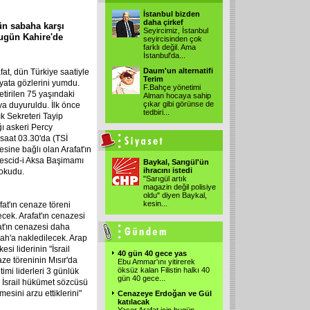
İstanbul bizden
daha çirkef
ün sabaha karşı
Seyircimiz, İstanbul
 bugün Kahire'de
seyircisinden çok
farklı değil. Ama
İstanbul'da
...
Daum'un alternatifi
fat, dün Türkiye saatiyle
Terim
yata gözlerini yumdu.
F.Bahçe yönetimi
tirilen 75 yaşındaki
Alman hocaya sahip
çıkar gibi görünse de
aya duyuruldu. İlk önce
tedbiri
...
ık Sekreteri Tayip
ğı askeri Percy
 saat 03.30'da (TSİ
esine bağlı olan Arafat'ın
a Mescid-i Aksa Başimamı
Baykal, Sarıgül'ün
ihracını istedi
 okudu.
"Sarıgül artık
magazin değil polisiye
oldu" diyen Baykal,
kesin
...
at'ın cenaze töreni
cek. Arafat'ın cenazesi
fat'ın cenazesi daha
lah'a nakledilecek. Arap
si liderinin "İsrail
40 gün 40 gece yas
ze töreninin Mısır'da
Ebu Ammar'ını yitirerek
öksüz kalan Filistin halkı 40
timi liderleri 3 günlük
gün 40 gece
...
. İsrail hükümet sözcüsü
esini arzu ettiklerini"
Cenazeye Erdoğan ve Gül
katılacak