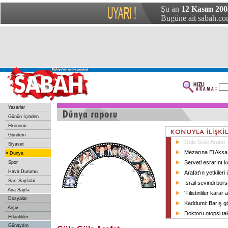
Şu an
12 Kasım 20
Bugüne ait sabah.com
Yazarlar
Günün İçinden
Ekonomi
Gündem
Güle Güle Arafat
Siyaset
Mezarına El Aksa t
»
Dünya
Serveti esrarını 
Spor
Hava Durumu
Arafat'ın yetkiler
Sarı Sayfalar
İsrail sevindi bor
Ana Sayfa
'Filistinliler kara
Dosyalar
Kaddumi: Barış g
Arşiv
Doktoru otopsi tal
Etkinlikler
Günaydın