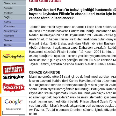
Güle Güle Arafat
Televizyon
Astroloji
29 Ekim'den beri Paris'te tedavi gördüğü hastanede d
Magazin
hayatını kaybeden Filistin'in efsane lideri Arafat için
Sağlık
cenaze töreni düzenlenecek.
Cuma
Cumartesi
Tarihten önemli bir sayfa daha kapandı. Filistin lideri Yaser Ara
04.30'ta Fransa'nın başkenti Paris'te bulunduğu hastanede ha
Aktüel Pazar
Nedeni bilinmeyen bir hastalık yüzünden 29 Ekim'de Paris'e ge
Otomobil
Arafat'ın ölüm haberi Filistinli yetkililer tarafından bütün düny
Sinema
Filistinli Bakan Saib Erakat, ardından Filistin yönetimi Başkanl
Çizerler
Abdürrahim resmi açıklamayı yaptı. Daha sonra Arafat'ın kaldı
Hastanesi sözcüsü, Filistin liderinin "11 Kasım 2004 tarihinde,
04.30) öldüğünü" açıkladı. Filistinli yetkililer yaşam destek ünit
özellikle son 2 gün çok acı çektiğini belirtti. Bu süre zarfınd
Teyzer Tamimi, Arafat'ın başında sürekli olarak Kuran- ı Kerim
CENAZE KAHİRE'DE
İslami geleneğe göre 24 saat içinde defnedilmesi gereken Araf
Mısır'ın başkenti Kahire'deki Kahire Havalimanı'nda düzenlene
dün akşam saatlerinde törenin yapılacağı Mısır'a getirildi. Ara
sonra Filistin siyasi karargâhının bulunduğu Batı Şeria-Ramal
kaynaklar İsraille diplomatik ilişkisi bulunmayan birçok Arap ülke
egemenliğindeki topraklara" ayak basmak istemediği için cena
yapılmasının tercih edildiğini belirtti. Filistin Ulusal Özerk Yöne
yas ilan edilen Mısır'a önceki akşamdan beri gelmeye başladı
Google Arama
Avi Pazner, "Arafat'ın cenaze töreninin sükunet içinde düzenlem
belirtti.