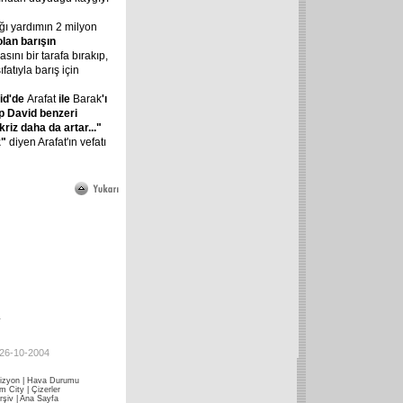
tığı yardımın 2 milyon
olan barışın
sını bir tarafa bırakıp,
atıyla barış için
vid'de
Arafat
ile
Barak
'ı
mp David benzeri
riz daha da artar..."
z"
diyen Arafat'ın vefatı
4
 26-10-2004
izyon
|
Hava Durumu
im City
|
Çizerler
rşiv
|
Ana Sayfa