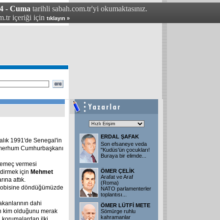
04 - Cuma
tarihli sabah.com.tr'yi okumaktasınız.
.tr içeriği için
tıklayın »
ERDAL ŞAFAK
ralık 1991'de Senegal'in
Son efsaneye veda
yi merhum Cumhurbaşkanı
"Kudüs'ün çocukları!
Buraya bir elimde
...
 demeç vermesi
ÖMER ÇELİK
ndirmek için
Mehmet
Arafat ve Araf
rına attık.
(Roma)
in lobisine döndüğümüzde
NATO parlamenterler
toplantısı
...
bakanlarının dahi
ÖMER LÜTFİ METE
in kim olduğunu merak
Sömürge ruhlu
kahramanlar
li korumalardan ilki