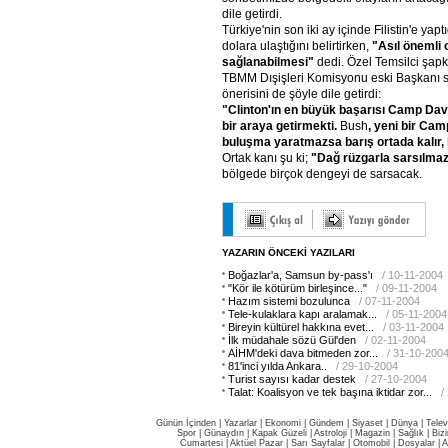
dile getirdi.
Türkiye'nin son iki ay içinde Filistin'e yap
dolara ulaştığını belirtirken,
"Asıl önemli 
sağlanabilmesi"
dedi. Özel Temsilci şapka
TBMM Dışişleri Komisyonu eski Başkanı sıf
önerisini de şöyle dile getirdi:
"Clinton'ın en büyük başarısı Camp Da
bir araya getirmekti.
Bush
, yeni bir Ca
buluşma yaratmazsa barış ortada kalır, k
Ortak kanı şu ki;
"Dağ rüzgarla sarsılma
bölgede birçok dengeyi de sarsacak.
YAZARIN ÖNCEKİ YAZILARI
Boğazlar'a, Samsun by-pass'ı
/ 10-11-2004
"Kör ile kötürüm birleşince..."
/ 09-11-2004
Hazım sistemi bozulunca
/ 07-11-2004
Tele-kulaklara kapı aralamak...
/ 05-11-2004
Bireyin kültürel hakkına evet...
/ 03-11-2004
İlk müdahale sözü Gül'den
/ 02-11-2004
AİHM'deki dava bitmeden zor...
/ 31-10-200
81'inci yılda Ankara..
/ 29-10-2004
Turist sayısı kadar destek
/ 27-10-2004
Talat: Koalisyon ve tek başına iktidar zor...
/
Günün İçinden
|
Yazarlar
|
Ekonomi
|
Gündem
|
Siyaset
|
Dünya |
Telev
Spor
|
Günaydın
|
Kapak Güzeli
|
Astroloji
|
Magazin
|
Sağlık
|
Biz
Cumartesi
|
Aktüel Pazar
|
Sarı Sayfalar
|
Otomobil
|
Dosyalar
|
A