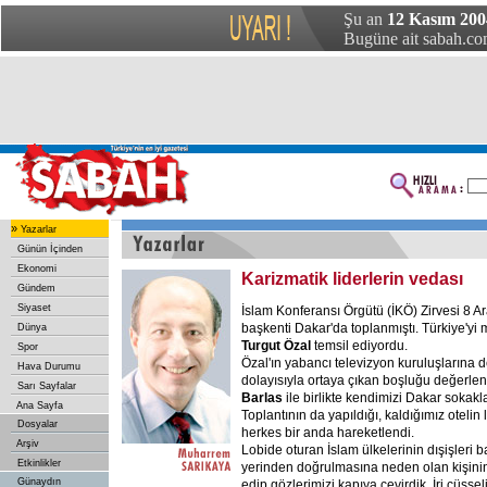
Şu an
12 Kasım 20
Bugüne ait sabah.com
»
Yazarlar
Günün İçinden
Ekonomi
Karizmatik liderlerin vedası
Gündem
Siyaset
İslam Konferansı Örgütü (İKÖ) Zirvesi 8 A
başkenti Dakar'da toplanmıştı. Türkiye'
Dünya
Turgut Özal
temsil ediyordu.
Spor
Özal'ın yabancı televizyon kuruluşlarına
Hava Durumu
dolayısıyla ortaya çıkan boşluğu değerle
Sarı Sayfalar
Barlas
ile birlikte kendimizi Dakar sokakla
Ana Sayfa
Toplantının da yapıldığı, kaldığımız otel
Dosyalar
herkes bir anda hareketlendi.
Arşiv
Lobide oturan İslam ülkelerinin dışişleri 
Etkinlikler
yerinden doğrulmasına neden olan kişin
Günaydın
edip gözlerimizi kapıya çevirdik. İri cüsse