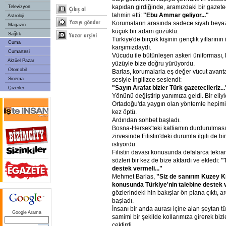
kapıdan girdiğinde, aramızdaki bir gazet
Televizyon
tahmin etti:
"Ebu Ammar geliyor..."
Astroloji
Korumaların arasında sadece siyah beyaz 
Magazin
küçük bir adam gözüktü.
Sağlık
Türkiye'de birçok kişinin gençlik yıllarının
Cuma
karşımızdaydı.
Cumartesi
Vücudu ile bütünleşen askeri üniforması, b
Aktüel Pazar
yüzüyle bize doğru yürüyordu.
Otomobil
Barlas, korumalarla eş değer vücut avant
Sinema
sesiyle İngilizce seslendi:
"Sayın Arafat bizler Türk gazetecileriz...
Çizerler
Yönünü değiştirip yanımıza geldi. Bir eliy
Ortadoğu'da yaygın olan yöntemle hepimi
kez öptü.
Ardından sohbet başladı.
Bosna-Hersek'teki katliamın durdurulması
zirvesinde Filistin'deki durumla ilgili de bi
istiyordu.
Filistin davası konusunda defalarca tekr
sözleri bir kez de bize aktardı ve ekledi:
"
destek vermeli..."
Mehmet Barlas,
"Siz de sanırım Kuzey K
konusunda Türkiye'nin talebine destek ve
gözlerindeki hin bakışlar ön plana çıktı,
başladı.
İnsanı bir anda aurası içine alan şeytan t
Google Arama
samimi bir şekilde kollarımıza girerek bizle
çektirdi.