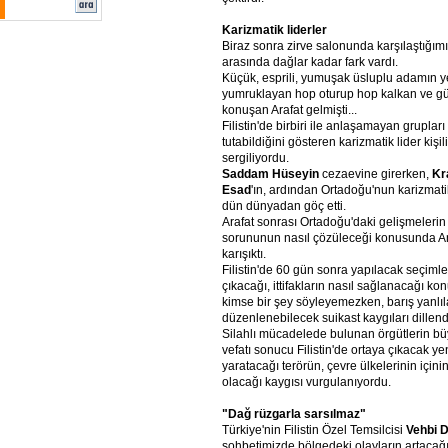
Karizmatik liderler
Biraz sonra zirve salonunda karşılaştığımız
arasında dağlar kadar fark vardı.
Küçük, esprili, yumuşak üsluplu adamın y
yumruklayan hop oturup hop kalkan ve gü
konuşan Arafat gelmişti...
Filistin'de birbiri ile anlaşamayan grupları
tutabildiğini gösteren karizmatik lider kişi
sergiliyordu.
Saddam Hüseyin
cezaevine girerken,
Kr
Esad
'ın, ardından Ortadoğu'nun karizmati
dün dünyadan göç etti.
Arafat sonrası Ortadoğu'daki gelişmelerin ve
sorununun nasıl çözüleceği konusunda An
karışıktı.
Filistin'de 60 gün sonra yapılacak seçimle
çıkacağı, ittifakların nasıl sağlanacağı 
kimse bir şey söyleyemezken, barış yanlıl
düzenlenebilecek suikast kaygıları dillendi
Silahlı mücadelede bulunan örgütlerin bü
vefatı sonucu Filistin'de ortaya çıkacak ye
yaratacağı terörün, çevre ülkelerinin içi
olacağı kaygısı vurgulanıyordu.
"Dağ rüzgarla sarsılmaz"
Türkiye'nin Filistin Özel Temsilcisi
Vehbi D
sohbetimizde bölgedeki olayların artaca