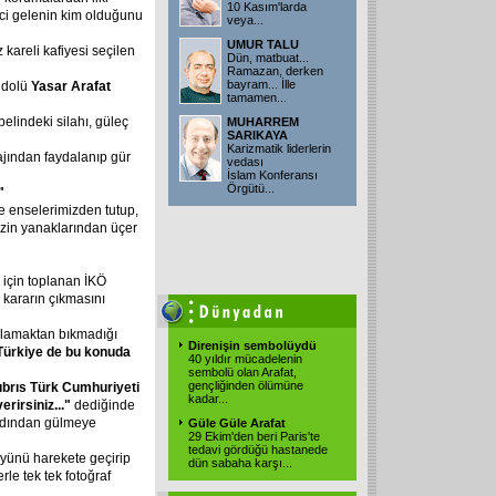
10 Kasım'larda
eci gelenin kim olduğunu
veya
...
UMUR TALU
kareli kafiyesi seçilen
Dün, matbuat...
Ramazan, derken
bayram... İlle
 idolü
Yasar Arafat
tamamen
...
elindeki silahı, güleç
MUHARREM
SARIKAYA
Karizmatik liderlerin
ajından faydalanıp gür
vedası
İslam Konferansı
Örgütü
...
"
le enselerimizden tutup,
zin yanaklarından üçer
 için toplanan İKÖ
r kararın çıkmasını
arlamaktan bıkmadığı
Direnişin sembolüydü
Türkiye de bu konuda
40 yıldır mücadelenin
sembolü olan Arafat,
gençliğinden ölümüne
ıbrıs Türk Cumhuriyeti
kadar
...
rirsiniz..."
dediğinde
 ardından gülmeye
Güle Güle Arafat
29 Ekim'den beri Paris'te
tedavi gördüğü hastanede
üyünü harekete geçirip
dün sabaha karşı
...
rle tek tek fotoğraf