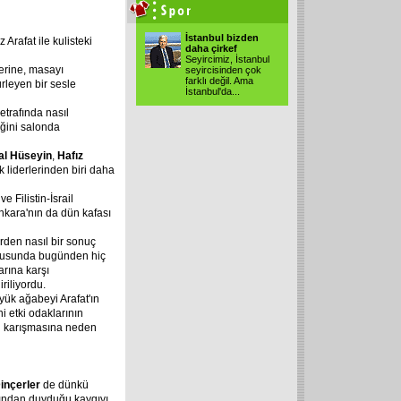
İstanbul bizden
 Arafat ile kulisteki
daha çirkef
Seyircimiz, İstanbul
erine, masayı
seyircisinden çok
farklı değil. Ama
rleyen bir sesle
İstanbul'da
...
 etrafında nasıl
liğini salonda
al Hüseyin
,
Hafız
k liderlerinden biri daha
 Filistin-İsrail
kara'nın da dün kafası
rden nasıl bir sonuç
konusunda bugünden hiç
arına karşı
riliyordu.
yük ağabeyi Arafat'ın
ni etki odaklarının
nin karışmasına neden
inçerler
de dünkü
ğından duyduğu kaygıyı