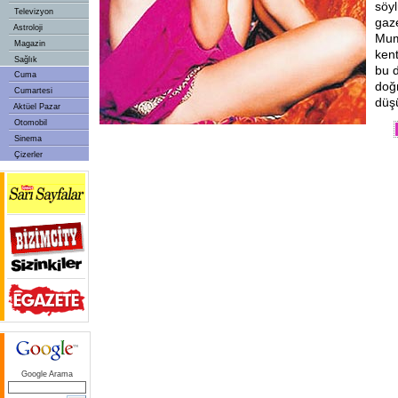
söyl
Televizyon
gaze
Astroloji
Mum
Magazin
ken
Sağlık
bu 
Cuma
doğ
Cumartesi
düş
Aktüel Pazar
Otomobil
Sinema
Çizerler
Google Arama