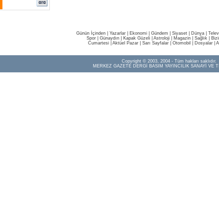
Günün İçinden
|
Yazarlar
|
Ekonomi
|
Gündem
|
Siyaset
|
Dünya |
Telev
Spor
|
Günaydın
|
Kapak Güzeli
|
Astroloji
|
Magazin
|
Sağlık
|
Biz
Cumartesi
|
Aktüel Pazar
|
Sarı Sayfalar
|
Otomobil
|
Dosyalar
|
A
Copyright © 2003, 2004 - Tüm hakları saklıdır.
MERKEZ GAZETE DERGİ BASIM YAYINCILIK SANAYİ VE T