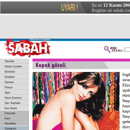
Şu an
12 Kasım 20
Bugüne ait sabah.com
Yazarlar
Günün İçinden
Ekonomi
İngi
Gündem
sin
Siyaset
Eliz
Dünya
ayd
Spor
Hint
Hava Durumu
Nay
Sarı Sayfalar
hazı
Ana Sayfa
kayn
Dosyalar
Naye
Arşiv
gel
Etkinlikler
düny
Günaydın