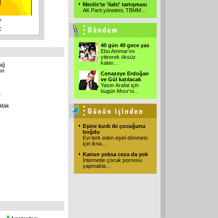
Meclis'te 'ilahi' tartışması
AK Parti yönetimi, TBMM
...
40 gün 40 gece yas
Ebu Ammar'ını
yitirerek öksüz
kalan
...
ağ
on
Cenazeye Erdoğan
ve Gül katılacak
Yaser Arafat için
bugün Mısır'ın
...
t
ldak
Eşine kızdı iki çocuğunu
boğdu
Evi terk eden eşini dönmesi
için ikna
...
Kanun yoksa ceza da yok
İnternette çocuk pornosu
yapmakla
...