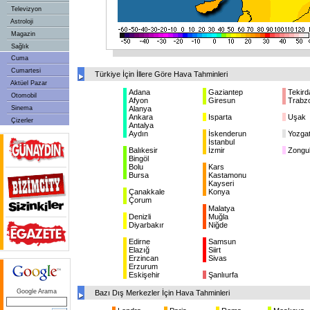
Televizyon
Astroloji
Magazin
Sağlık
Cuma
Cumartesi
Türkiye İçin İllere Göre Hava Tahminleri
Aktüel Pazar
Adana
Gaziantep
Tekird
Otomobil
Afyon
Giresun
Trabz
Sinema
Alanya
Ankara
Isparta
Uşak
Çizerler
Antalya
Aydın
İskenderun
Yozga
İstanbul
Balıkesir
İzmir
Zongu
Bingöl
Bolu
Kars
Bursa
Kastamonu
Kayseri
Çanakkale
Konya
Çorum
Malatya
Denizli
Muğla
Diyarbakır
Niğde
Edirne
Samsun
Elazığ
Siirt
Erzincan
Sivas
Erzurum
Eskişehir
Şanlıurfa
Google Arama
Bazı Dış Merkezler İçin Hava Tahminleri