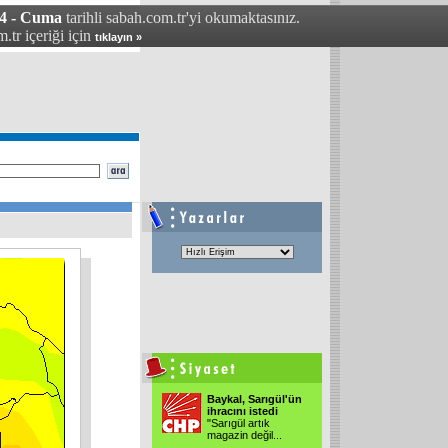
04 - Cuma
tarihli sabah.com.tr'yi okumaktasınız.
.tr içeriği için
tıklayın »
Baykal, Sarıgül'ün
ihracını istedi
"Sarıgül artık
magazin değil
...