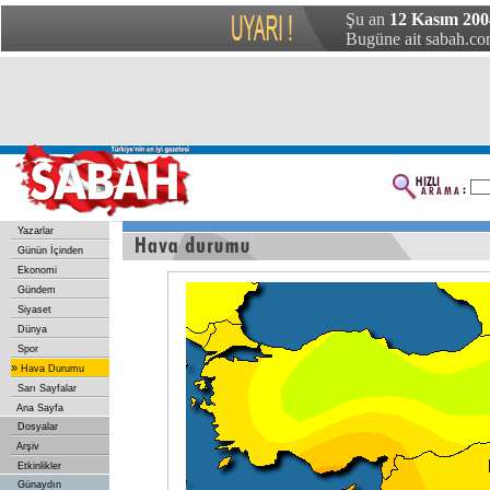
Şu an
12 Kasım 20
Bugüne ait sabah.com
Yazarlar
Günün İçinden
Ekonomi
Gündem
Siyaset
Dünya
Spor
»
Hava Durumu
Sarı Sayfalar
Ana Sayfa
Dosyalar
Arşiv
Etkinlikler
Günaydın